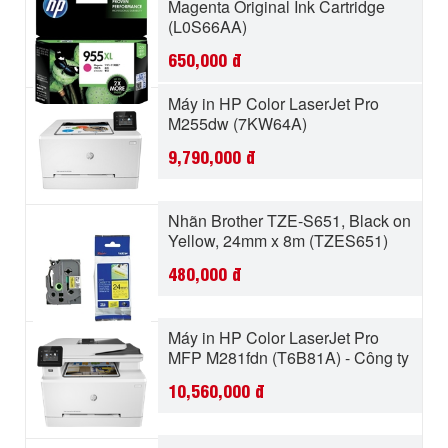
Magenta Original Ink Cartridge
(L0S66AA)
650,000
đ
Máy in HP Color LaserJet Pro
M255dw (7KW64A)
9,790,000
đ
Nhãn Brother TZE-S651, Black on
Yellow, 24mm x 8m (TZES651)
480,000
đ
Máy in HP Color LaserJet Pro
MFP M281fdn (T6B81A) - Công ty
10,560,000
đ