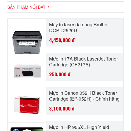
SẢN PHẨM NỔI BẬT
Máy in laser đa năng Brother
DCP-L2520D
4,450,000
đ
Mực in 17A Black LaserJet Toner
Cartridge (CF217A)
250,000
đ
Mực in Canon 052H Black Toner
Cartridge (EP-052H) - Chính hãng
3,100,000
đ
Mực in HP 955XL High Yield