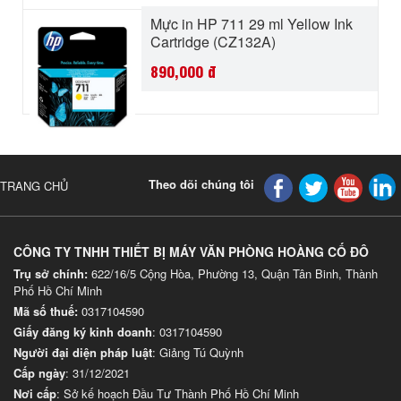
Mực in HP 711 29 ml Yellow Ink
Cartridge (CZ132A)
890,000
đ
Theo dõi chúng tôi
TRANG CHỦ
CÔNG TY TNHH THIẾT BỊ MÁY VĂN PHÒNG HOÀNG CỐ ĐÔ
Trụ sở chính:
622/16/5 Cộng Hòa, Phường 13, Quận Tân Binh, Thành
Phố Hồ Chí Minh
Mã số thuế:
0317104590
Giấy đăng ký kinh doanh
: 0317104590
Người đại diện pháp luật
: Giảng Tú Quỳnh
Cấp ngày
: 31/12/2021
Nơi cấp
: Sở kế hoạch Đầu Tư Thành Phố Hồ Chí Minh