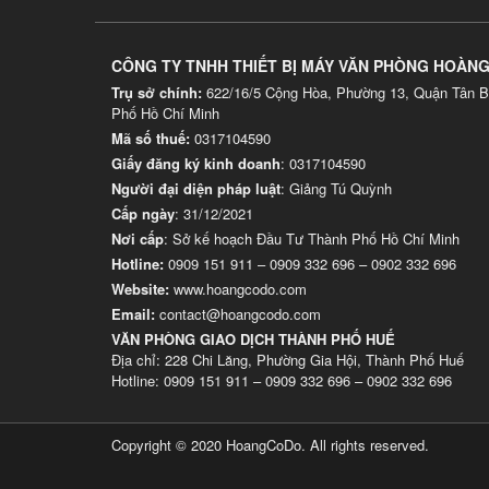
CÔNG TY TNHH THIẾT BỊ MÁY VĂN PHÒNG HOÀN
Trụ sở chính:
622/16/5 Cộng Hòa, Phường 13, Quận Tân B
Phố Hồ Chí Minh
Mã số thuế:
0317104590
Giấy đăng ký kinh doanh
: 0317104590
Người đại diện pháp luật
: Giảng Tú Quỳnh
Cấp ngày
: 31/12/2021
Nơi cấp
: Sở kế hoạch Đầu Tư Thành Phố Hồ Chí Minh
Hotline:
0909 151 911
–
0909 332 696
–
0902 332 696
Website
:
www.hoangcodo.com
Email:
contact@hoangcodo.com
VĂN PHÒNG GIAO DỊCH THÀNH PHỐ HUẾ
Địa chỉ: 228 Chi Lăng, Phường Gia Hội, Thành Phố Huế
Hotline: 0909 151 911 – 0909 332 696 – 0902 332 696
Copyright © 2020 HoangCoDo. All rights reserved.