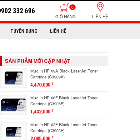
0
0902 332 696
LIÊN HỆ
TUYỂN DỤNG
LIÊN HỆ
SẢN PHẨM MỚI CẬP NHẬT
Mực in HP 09A Black LaserJet Toner
Cartridge (C3909A)
4,470,000
đ
Mực in HP 06F Black LaserJet Toner
Cartridge (C3906F)
1,432,000
đ
Mực in HP 03F Black LaserJet Toner
Cartridge (C3903F)
2,085,000
đ