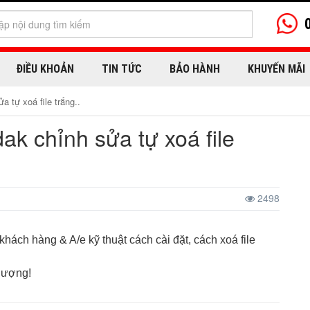
ĐIỀU KHOẢN
TIN TỨC
BẢO HÀNH
KHUYẾN MÃI
 tự xoá file trắng..
k chỉnh sửa tự xoá file
2498
hách hàng & A/e kỹ thuật cách cài đặt, cách xoá file
lượng!