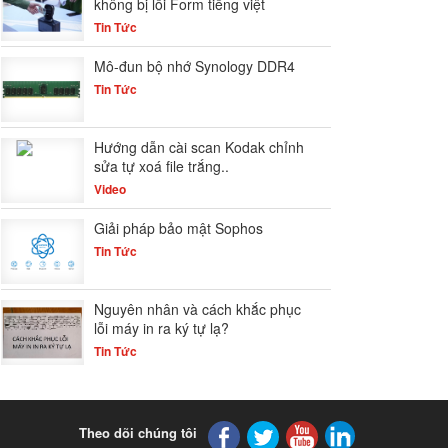
không bị lỗi Form tiếng việt
Tin Tức
Mô-đun bộ nhớ Synology DDR4
Tin Tức
Hướng dẫn cài scan Kodak chỉnh
sửa tự xoá file trắng..
Video
Giải pháp bảo mật Sophos
Tin Tức
Nguyên nhân và cách khắc phục
lỗi máy in ra ký tự lạ?
Tin Tức
Theo dõi chúng tôi