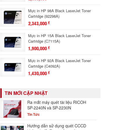
Mực in HP 98A Black LaserJet Toner
Cartridge (92298A)
2,343,000
đ
Mực in HP 15A Black LaserJet Toner
Cartridge (C7115A)
1,900,000
đ
Mực in HP 92A Black LaserJet Toner
Cartridge (C4092A)
1,430,000
đ
TIN MỚI CẬP NHẬT
Ra mắt máy quét tài liệu RICOH
SP-2240N và SP-2230N
Tin Tức
Hướng dẫn sử dụng quét CCCD