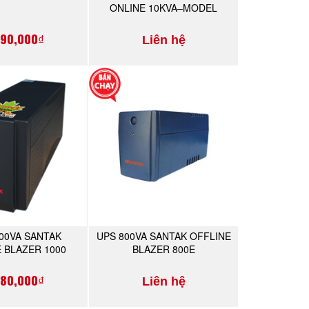
ONLINE 10KVA–MODEL
C10KE
690,000₫
Liên hệ
00VA SANTAK
UPS 800VA SANTAK OFFLINE
MUA NGAY
MUA NGAY
 BLAZER 1000
BLAZER 800E
680,000₫
Liên hệ