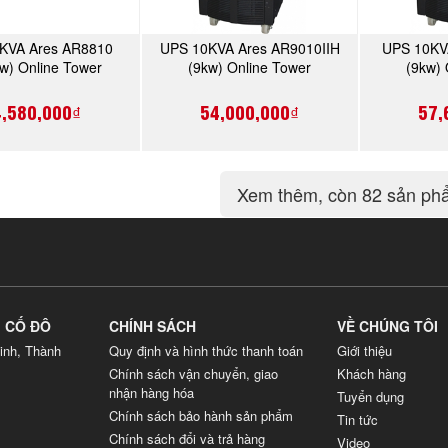
KVA Ares AR8810
UPS 10KVA Ares AR9010IIH
UPS 10KV
MUA NGAY
MUA NGAY
w) Online Tower
(9kw) Online Tower
(9kw) 
4,580,000₫
54,000,000₫
57,
Xem thêm
, còn 82 sản p
G CỐ ĐÔ
CHÍNH SÁCH
VỀ CHÚNG TÔI
inh, Thành
Quy định và hình thức thanh toán
Giới thiệu
Chính sách vận chuyển, giao
Khách hàng
nhận hàng hóa
Tuyển dụng
Chính sách bảo hành sản phẩm
Tin tức
Chính sách đổi và trả hàng
Video