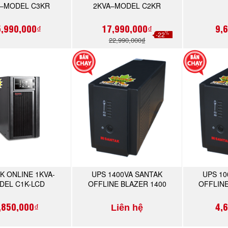
A–MODEL C3KR
2KVA–MODEL C2KR
5,990,000₫
17,990,000₫
9,
%
-22
22,990,000₫
K ONLINE 1KVA-
UPS 1400VA SANTAK
UPS 10
MUA NGAY
MUA NGAY
DEL C1K-LCD
OFFLINE BLAZER 1400
OFFLINE
,850,000₫
4,
Liên hệ