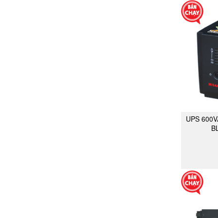
UPS 600V
B