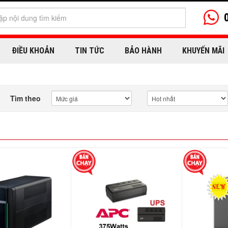
ĐIỀU KHOẢN
TIN TỨC
BẢO HÀNH
KHUYẾN MÃI
Tìm theo