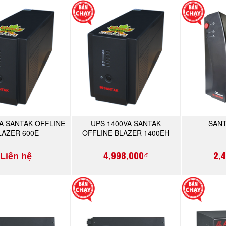
A SANTAK OFFLINE
UPS 1400VA SANTAK
SANT
MUA NGAY
MUA NGAY
LAZER 600E
OFFLINE BLAZER 1400EH
4,998,000₫
2,
Liên hệ