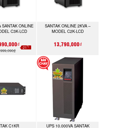
A SANTAK ONLINE
SANTAK ONLINE 2KVA –
MUA NGAY
MUA NGAY
ODEL C3K-LCD
MODEL C2K-LCD
990,000₫
13,790,000₫
%
-21
,999,090₫
TAK C1KR
UPS 10.000VA SANTAK
MUA NGAY
MUA NGAY