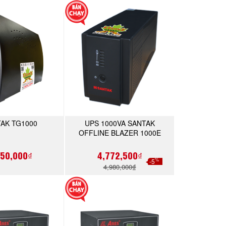
AK TG1000
UPS 1000VA SANTAK
MUA NGAY
MUA NGAY
OFFLINE BLAZER 1000E
450,000₫
4,772,500₫
%
-5
4,980,000₫