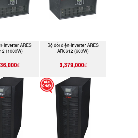
ện-Inverter ARES
Bộ đổi điện-Inverter ARES
MUA NGAY
MUA NGAY
12 (1000W)
AR0612 (600W)
736,000₫
3,379,000₫