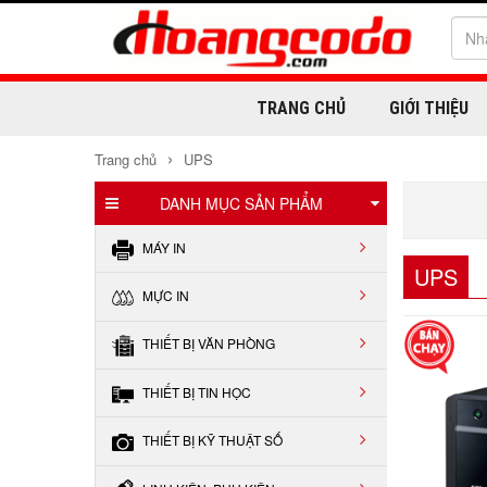
TRANG CHỦ
GIỚI THIỆU
›
Trang chủ
UPS
DANH MỤC SẢN PHẨM
MÁY IN
UPS
MỰC IN
THIẾT BỊ VĂN PHÒNG
THIẾT BỊ TIN HỌC
THIẾT BỊ KỸ THUẬT SỐ