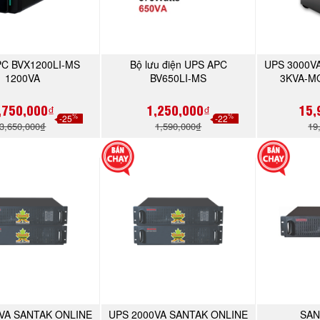
C BVX1200LI-MS
Bộ lưu điện UPS APC
UPS 3000V
MUA NGAY
MUA NGAY
1200VA
BV650LI-MS
3KVA-M
,750,000₫
1,250,000₫
15,
%
%
-25
-22
3,650,000₫
1,590,000₫
19
VA SANTAK ONLINE
UPS 2000VA SANTAK ONLINE
SAN
MUA NGAY
MUA NGAY