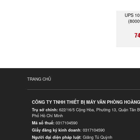
UPS 10
(8000
7
TRANG CHỦ
CÔNG TY TNHH THIẾT BỊ MÁY VĂN PHÒNG HOÀN
Trụ sở chính:
622/16/5 Cộng Hòa, Phường 13, Quận Tân B
Phố Hồ Chí Minh
Mã số thuế:
0317104590
Giấy đăng ký kinh doanh
: 0317104590
Người đại diện pháp luật
: Giảng Tú Quỳnh