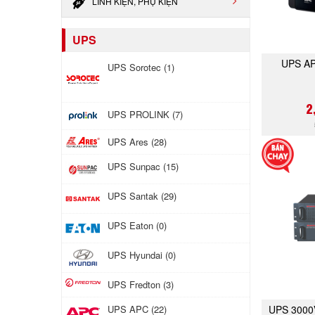
LINH KIỆN, PHỤ KIỆN
UPS
UPS AP
UPS Sorotec (1)
2
UPS PROLINK (7)
UPS Ares (28)
UPS Sunpac (15)
UPS Santak (29)
UPS Eaton (0)
UPS Hyundai (0)
UPS Fredton (3)
UPS 3000
UPS APC (22)