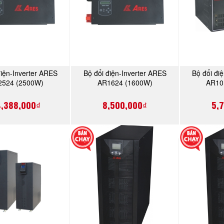
điện-Inverter ARES
Bộ đổi điện-Inverter ARES
Bộ đổi đi
MUA NGAY
MUA NGAY
2524 (2500W)
AR1624 (1600W)
AR10
4,388,000₫
8,500,000₫
5,