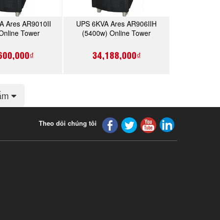
A Ares AR9010II
UPS 6KVA Ares AR906IIH
MUA NGAY
MUA NGAY
Online Tower
(5400w) Online Tower
600,000₫
34,188,000₫
hẩm
Theo dõi chúng tôi