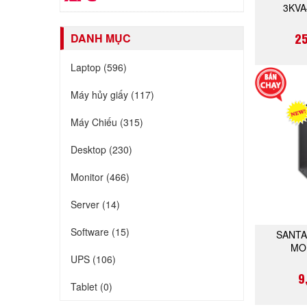
3KV
2
DANH MỤC
Laptop (596)
Máy hủy giấy (117)
Máy Chiếu (315)
Desktop (230)
Monitor (466)
Server (14)
Software (15)
SANTA
MO
UPS (106)
9
Tablet (0)