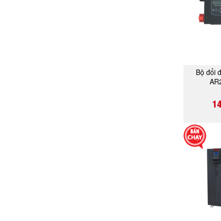
Bộ đổi 
AR
1