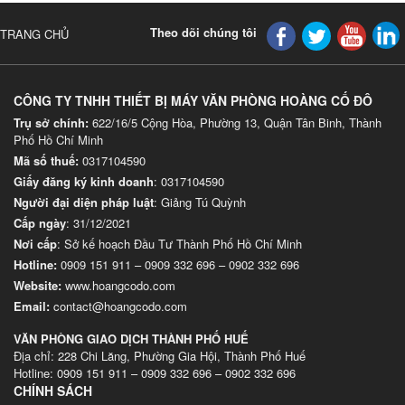
Theo dõi chúng tôi
TRANG CHỦ
CÔNG TY TNHH THIẾT BỊ MÁY VĂN PHÒNG HOÀNG CỐ ĐÔ
Trụ sở chính:
622/16/5 Cộng Hòa, Phường 13, Quận Tân Binh, Thành
Phố Hồ Chí Minh
Mã số thuế:
0317104590
Giấy đăng ký kinh doanh
: 0317104590
Người đại diện pháp luật
: Giảng Tú Quỳnh
Cấp ngày
: 31/12/2021
Nơi cấp
: Sở kế hoạch Đầu Tư Thành Phố Hồ Chí Minh
Hotline:
0909 151 911
–
0909 332 696
–
0902 332 696
Website
:
www.hoangcodo.com
Email:
contact@hoangcodo.com
VĂN PHÒNG GIAO DỊCH THÀNH PHỐ HUẾ
Địa chỉ: 228 Chi Lăng, Phường Gia Hội, Thành Phố Huế
Hotline: 0909 151 911 – 0909 332 696 – 0902 332 696
CHÍNH SÁCH