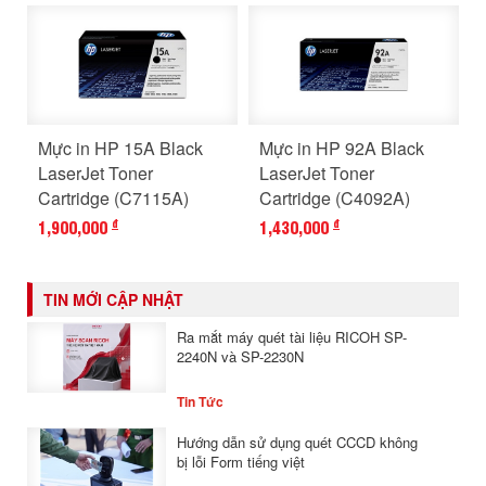
Mực in HP 15A Black
Mực in HP 92A Black
LaserJet Toner
LaserJet Toner
Cartridge (C7115A)
Cartridge (C4092A)
1,900,000
1,430,000
đ
đ
TIN MỚI CẬP NHẬT
Ra mắt máy quét tài liệu RICOH SP-
2240N và SP-2230N
Tin Tức
Hướng dẫn sử dụng quét CCCD không
bị lỗi Form tiếng việt