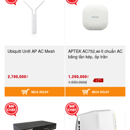
Ubiquiti Unifi AP AC Mesh
APTEK AC752,wi-fi chuẩn AC
băng tần kép, ốp trần
2,790,000₫
1,290,000₫
%
-17
1,550,000₫
MUA NGAY
MUA NGAY