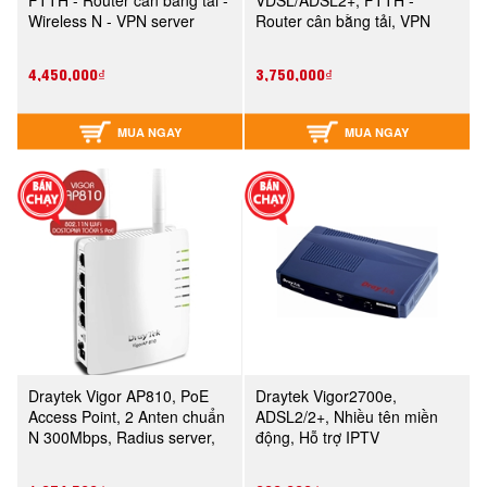
FTTH - Router cân bằng tải -
VDSL/ADSL2+, FTTH -
Wireless N - VPN server
Router cân bằng tải, VPN
server
4,450,000₫
3,750,000₫
MUA NGAY
MUA NGAY
Draytek Vigor AP810, PoE
Draytek Vigor2700e,
Access Point, 2 Anten chuẩn
ADSL2/2+, Nhiều tên miền
N 300Mbps, Radius server,
động, Hỗ trợ IPTV
USB printer, Multi SSID, Vlan
802.1q