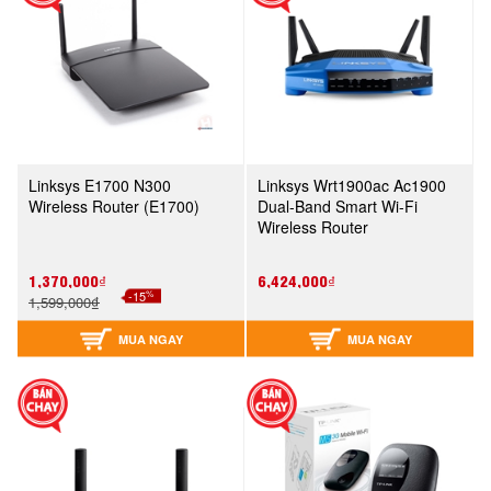
Linksys E1700 N300
Linksys Wrt1900ac Ac1900
Wireless Router (E1700)
Dual-Band Smart Wi-Fi
Wireless Router
(WRT1900AC)
1,370,000₫
6,424,000₫
%
-15
1,599,000₫
MUA NGAY
MUA NGAY