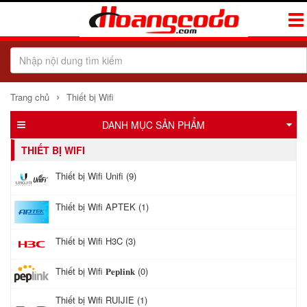
Tog
Navi
›
Trang chủ
Thiết bị Wifi
DANH MỤC SẢN PHẨM
THIẾT BỊ WIFI
Thiết bị Wifi Unifi (9)
Thiết bị Wifi APTEK (1)
Thiết bị Wifi H3C (3)
Thiết bị Wifi 𝐏𝐞𝐩𝐥𝐢𝐧𝐤 (0)
Thiết bị Wifi RUIJIE (1)