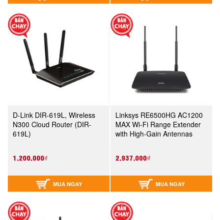
D-Link DIR-619L, Wireless
Linksys RE6500HG AC1200
N300 Cloud Router (DIR-
MAX Wi-Fi Range Extender
619L)
with High-Gain Antennas
(RE6500HG)
1,200,000₫
2,937,000₫
MUA NGAY
MUA NGAY