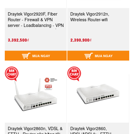
Draytek Vigor2920F, Fiber
Draytek Vigor2912n,
Router - Firewall & VPN
Wireless Router-wifi
server - Loadbalancing - VPN
Load Balancing - Tăng gấp
đôi băng thông VPN
3,392,500₫
2,390,900₫
MUA NGAY
MUA NGAY
Draytek Vigor2860n, VDSL &
Draytek Vigor2860,