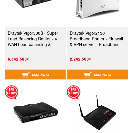
Draytek Vigor300B - Super
Draytek Vigor2130
Load Balancing Router - 4
Broadband Router - Firewall
WAN Load balancing &
& VPN server - Broadband
Backup - NAT Throughput
Router - Multi media router -
upto 500Mbps - Security
NAT throughput upto
6,842,500₫
2,242,500₫
Firewall, upto 300PC
MUA NGAY
MUA NGAY