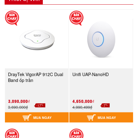
DrayTek VigorAP 912C Dual
Unifi UAP-NanoHD
Band ốp trần
3,090,000₫
4,650,000₫
%
%
-17
-7
3,690,000₫
4,990,499₫
MUA NGAY
MUA NGAY