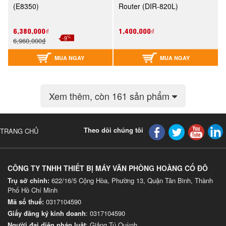
(E8350)
Router (DIR-820L)
6,380,000₫
1,400,000₫
%
-9
6,960,000₫
MUA NGAY
MUA NGAY
Xem thêm
, còn 161 sản phẩm
Theo dõi chúng tôi
TRANG CHỦ
CÔNG TY TNHH THIẾT BỊ MÁY VĂN PHÒNG HOÀNG CỐ ĐÔ
Trụ sở chính:
622/16/5 Cộng Hòa, Phường 13, Quận Tân Binh, Thành
Phố Hồ Chí Minh
Mã số thuế:
0317104590
Giấy đăng ký kinh doanh
: 0317104590
Người đại diện pháp luật
: Giảng Tú Quỳnh