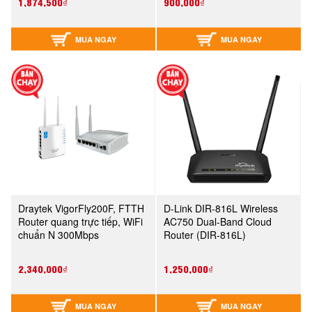
1,874,500₫
900,000₫
MUA NGAY
MUA NGAY
Draytek VigorFly200F, FTTH
D-Link DIR-816L Wireless
Router quang trực tiếp, WiFi
AC750 Dual-Band Cloud
chuẩn N 300Mbps
Router (DIR-816L)
2,340,000₫
1,250,000₫
MUA NGAY
MUA NGAY