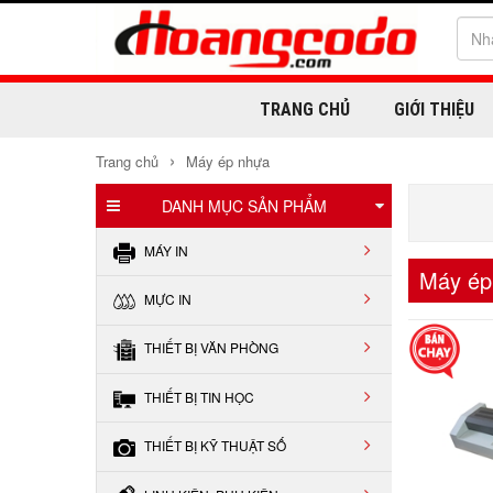
TRANG CHỦ
GIỚI THIỆU
›
Trang chủ
Máy ép nhựa
DANH MỤC SẢN PHẨM
MÁY IN
Máy ép
MỰC IN
THIẾT BỊ VĂN PHÒNG
THIẾT BỊ TIN HỌC
THIẾT BỊ KỸ THUẬT SỐ