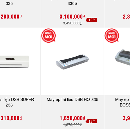
335
330S
,280,000₫
3,100,000₫
2,
%
-12
3,490,000₫
ài liệu DSB SUPER-
Máy ép tài liệu DSB HQ-335
Máy ép 
MUA NGAY
MUA NGAY
236
BOSS
,310,000₫
1,650,000₫
3,
%
-12
1,870,000₫