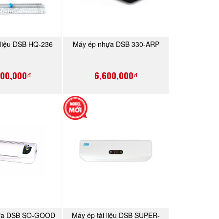
 liệu DSB HQ-236
Máy ép nhựa DSB 330-ARP
MUA NGAY
MUA NGAY
500,000₫
6,600,000₫
ựa DSB SO-GOOD
Máy ép tài liệu DSB SUPER-
MUA NGAY
MUA NGAY