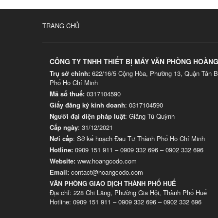
TRANG CHỦ
CÔNG TY TNHH THIẾT BỊ MÁY VĂN PHÒNG HOÀN
Trụ sở chính:
622/16/5 Cộng Hòa, Phường 13, Quận Tân B
Phố Hồ Chí Minh
Mã số thuế:
0317104590
Giấy đăng ký kinh doanh
: 0317104590
Người đại diện pháp luật
: Giảng Tú Quỳnh
Cấp ngày
: 31/12/2021
Nơi cấp
: Sở kế hoạch Đầu Tư Thành Phố Hồ Chí Minh
Hotline:
0909 151 911
–
0909 332 696
–
0902 332 696
Website
:
www.hoangcodo.com
Email:
contact@hoangcodo.com
VĂN PHÒNG GIAO DỊCH THÀNH PHỐ HUẾ
Địa chỉ: 228 Chi Lăng, Phường Gia Hội, Thành Phố Huế
Hotline: 0909 151 911 – 0909 332 696 – 0902 332 696