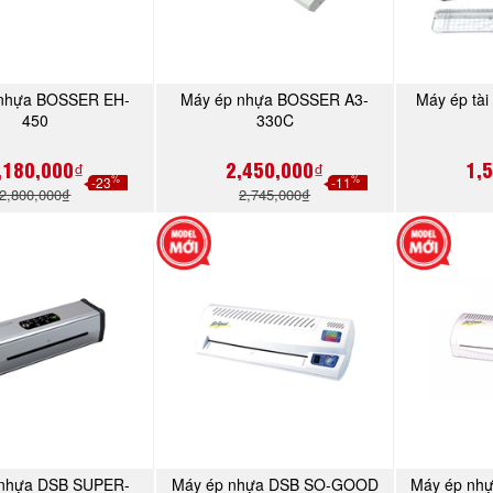
 nhựa BOSSER EH-
Máy ép nhựa BOSSER A3-
Máy ép tài
MUA NGAY
MUA NGAY
450
330C
,180,000₫
2,450,000₫
1,
%
%
-23
-11
2,800,000₫
2,745,000₫
 nhựa DSB SUPER-
Máy ép nhựa DSB SO-GOOD
Máy ép nh
MUA NGAY
MUA NGAY