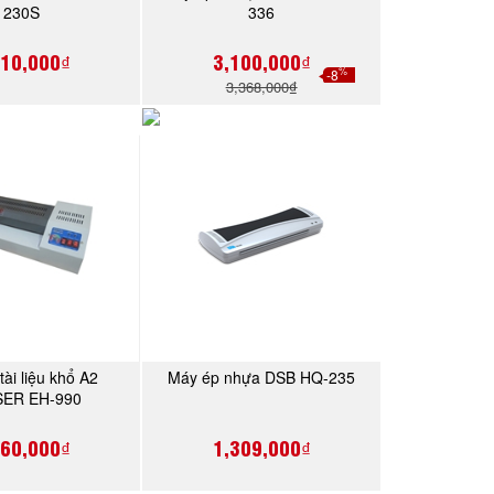
230S
336
310,000₫
3,100,000₫
%
-8
3,368,000₫
tài liệu khổ A2
Máy ép nhựa DSB HQ-235
MUA NGAY
MUA NGAY
ER EH-990
960,000₫
1,309,000₫