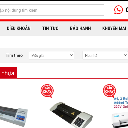
ĐIỀU KHOẢN
TIN TỨC
BẢO HÀNH
KHUYẾN MÃI
Tìm theo
 nhựa