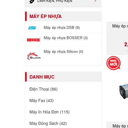
LINH KIỆN, PHỤ KIỆN
MÁY ÉP NHỰA
Máy ép
Máy ép nhựa DSB (9)
Máy ép nhựa BOSSER (3)
2
Máy ép nhựa Silicon (0)
DANH MỤC
Điện Thoại (86)
Máy Fax (43)
Máy In Hóa Đơn (115)
Máy Đóng Sách (42)
Máy ép