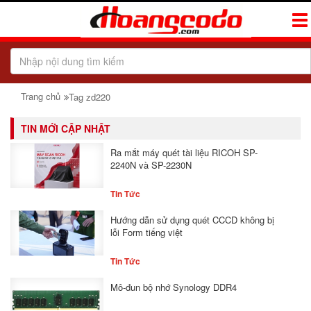
Tog
Navi
Trang chủ
Tag zd220
TIN MỚI CẬP NHẬT
Ra mắt máy quét tài liệu RICOH SP-
2240N và SP-2230N
Tin Tức
Hướng dẫn sử dụng quét CCCD không bị
lỗi Form tiếng việt
Tin Tức
Mô-đun bộ nhớ Synology DDR4