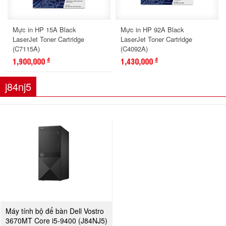
Mực in HP 15A Black
Mực in HP 92A Black
LaserJet Toner Cartridge
LaserJet Toner Cartridge
(C7115A)
(C4092A)
1,900,000
1,430,000
đ
đ
j84nj5
Máy tính bộ để bàn Dell Vostro
3670MT Core i5-9400 (J84NJ5)