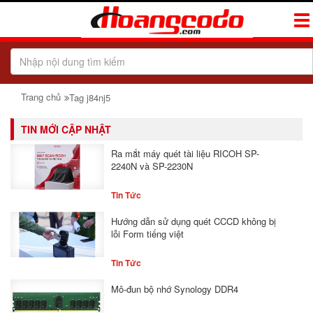
Tog
Navi
Trang chủ
Tag j84nj5
TIN MỚI CẬP NHẬT
Ra mắt máy quét tài liệu RICOH SP-
2240N và SP-2230N
Tin Tức
Hướng dẫn sử dụng quét CCCD không bị
lỗi Form tiếng việt
Tin Tức
Mô-đun bộ nhớ Synology DDR4