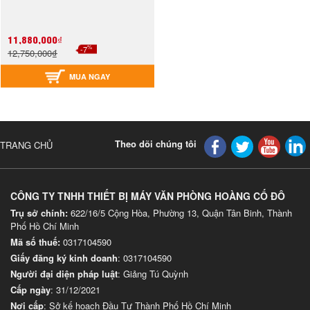
11,880,000₫
%
-7
12,750,000₫
MUA NGAY
Theo dõi chúng tôi
TRANG CHỦ
CÔNG TY TNHH THIẾT BỊ MÁY VĂN PHÒNG HOÀNG CỐ ĐÔ
Trụ sở chính:
622/16/5 Cộng Hòa, Phường 13, Quận Tân Binh, Thành
Phố Hồ Chí Minh
Mã số thuế:
0317104590
Giấy đăng ký kinh doanh
: 0317104590
Người đại diện pháp luật
: Giảng Tú Quỳnh
Cấp ngày
: 31/12/2021
Nơi cấp
: Sở kế hoạch Đầu Tư Thành Phố Hồ Chí Minh