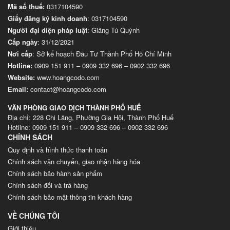
Mã số thuế:
0317104590
Giấy đăng ký kinh doanh
: 0317104590
Người đại diện pháp luật
: Giảng Tú Quỳnh
Cấp ngày
: 31/12/2021
Nơi cấp
: Sở kế hoạch Đầu Tư Thành Phố Hồ Chí Minh
Hotline:
0909 151 911
–
0909 332 696
–
0902 332 696
Website
:
www.hoangcodo.com
Email:
contact@hoangcodo.com
VĂN PHÒNG GIAO DỊCH THÀNH PHỐ HUẾ
Địa chỉ: 228 Chi Lăng, Phường Gia Hội, Thành Phố Huế
Hotline: 0909 151 911 – 0909 332 696 – 0902 332 696
CHÍNH SÁCH
Quy định và hình thức thanh toán
Chính sách vận chuyển, giao nhận hàng hóa
Chính sách bảo hành sản phẩm
Chính sách đổi và trả hàng
Chính sách bảo mật thông tin khách hàng
VỀ CHÚNG TÔI
Giới thiệu