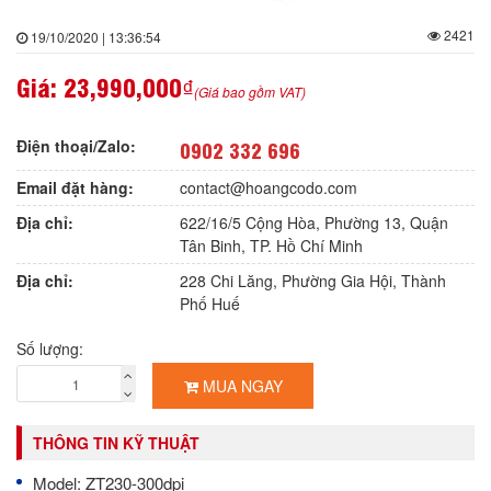
2421
19/10/2020 | 13:36:54
Giá:
23,990,000₫
(Giá bao gồm VAT)
Điện thoại/Zalo:
0902 332 696
Email đặt hàng:
contact@hoangcodo.com
Địa chỉ:
622/16/5 Cộng Hòa, Phường 13, Quận
Tân Binh, TP. Hồ Chí Minh
Địa chỉ:
228 Chi Lăng, Phường Gia Hội, Thành
Phố Huế
Số lượng:
MUA NGAY
THÔNG TIN KỸ THUẬT
Model: ZT230-300dpi