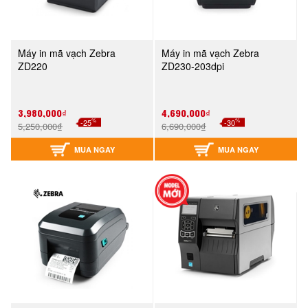
Máy in mã vạch Zebra
Máy in mã vạch Zebra
ZD220
ZD230-203dpi
3,980,000₫
4,690,000₫
%
%
-25
-30
5,250,000₫
6,690,000₫
MUA NGAY
MUA NGAY