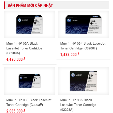
SẢN PHẨM MỚI CẬP NHẬT
Mực in HP 09A Black
Mực in HP 06F Black LaserJet
LaserJet Toner Cartridge
Toner Cartridge (C3906F)
(C3909A)
1,432,000
đ
4,470,000
đ
Mực in HP 03F Black LaserJet
Mực in HP 98A Black
Toner Cartridge (C3903F)
LaserJet Toner Cartridge
(92298A)
2,085,000
đ