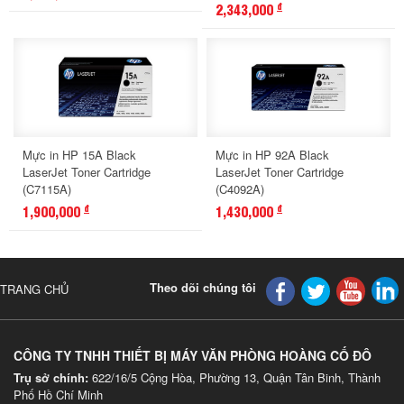
2,343,000
đ
Mực in HP 15A Black
Mực in HP 92A Black
LaserJet Toner Cartridge
LaserJet Toner Cartridge
(C7115A)
(C4092A)
1,900,000
1,430,000
đ
đ
Theo dõi chúng tôi
TRANG CHỦ
CÔNG TY TNHH THIẾT BỊ MÁY VĂN PHÒNG HOÀNG CỐ ĐÔ
Trụ sở chính:
622/16/5 Cộng Hòa, Phường 13, Quận Tân Binh, Thành
Phố Hồ Chí Minh