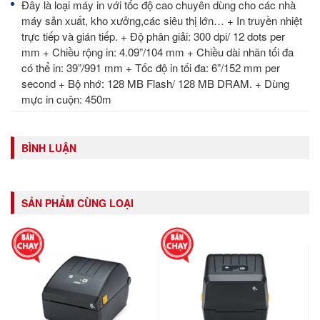
Đây là loại máy in với tốc độ cao chuyên dùng cho các nhà
máy sản xuất, kho xưởng,các siêu thị lớn… + In truyền nhiệt
trực tiếp và gián tiếp. + Độ phân giải: 300 dpi/ 12 dots per
mm + Chiều rộng in: 4.09”/104 mm + Chiều dài nhãn tối đa
có thể in: 39”/991 mm + Tốc độ in tối đa: 6”/152 mm per
second + Bộ nhớ: 128 MB Flash/ 128 MB DRAM. + Dùng
mực in cuộn: 450m
BÌNH LUẬN
SẢN PHẨM CÙNG LOẠI