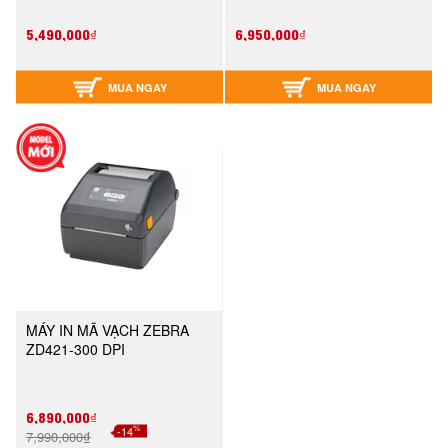
5,490,000₫
6,950,000₫
MUA NGAY
MUA NGAY
MÁY IN MÃ VẠCH ZEBRA
ZD421-300 DPI
6,890,000₫
%
-14
7,990,000₫