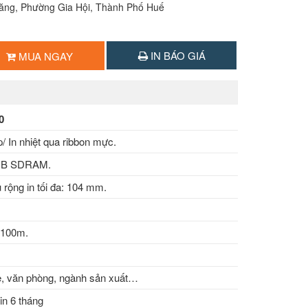
Lăng, Phường Gia Hội, Thành Phố Huế
IN BÁO GIÁ
MUA NGAY
0
ếp/ In nhiệt qua ribbon mực.
 MB SDRAM.
u rộng in tối đa: 104 mm.
 100m.
ẻ, văn phòng, ngành sản xuất…
in 6 tháng