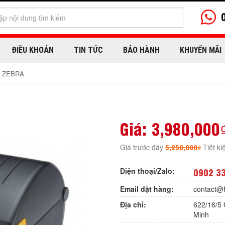
ĐIỀU KHOẢN
TIN TỨC
BẢO HÀNH
KHUYẾN MÃI
h ZEBRA
Giá:
3,980,000
5,250,000₫
Giá trước đây
Tiết k
Điện thoại/Zalo:
0902 3
Email đặt hàng:
contact@
Địa chỉ:
622/16/5 
Minh