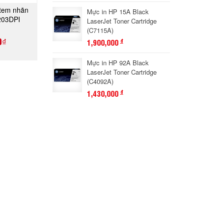
 tem nhãn
Mực in HP 15A Black
GAY
203DPI
LaserJet Toner Cartridge
(C7115A)
0₫
1,900,000
đ
Mực in HP 92A Black
LaserJet Toner Cartridge
(C4092A)
1,430,000
đ