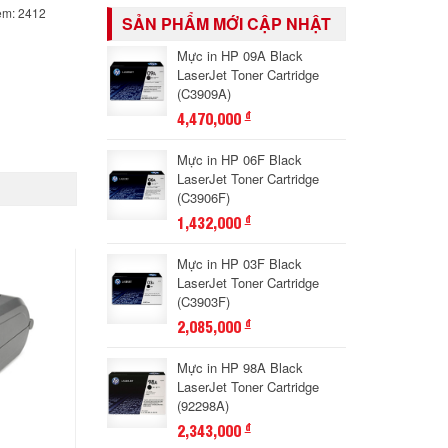
em: 2412
SẢN PHẨM MỚI CẬP NHẬT
Mực in HP 09A Black
LaserJet Toner Cartridge
(C3909A)
4,470,000
đ
Mực in HP 06F Black
LaserJet Toner Cartridge
(C3906F)
1,432,000
đ
Mực in HP 03F Black
LaserJet Toner Cartridge
(C3903F)
2,085,000
đ
Mực in HP 98A Black
LaserJet Toner Cartridge
(92298A)
2,343,000
đ