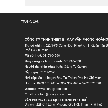
TRANG CHỦ
CÔNG TY TNHH THIẾT BỊ MÁY VĂN PHÒNG HOÀN
Trụ sở chính:
622/16/5 Cộng Hòa, Phường 13, Quận Tân B
Phố Hồ Chí Minh
Mã số thuế:
0317104590
Giấy đăng ký kinh doanh
: 0317104590
Người đại diện pháp luật
: Giảng Tú Quỳnh
Cấp ngày
: 31/12/2021
Nơi cấp
: Sở kế hoạch Đầu Tư Thành Phố Hồ Chí Minh
Hotline:
0909 151 911
–
0909 332 696
–
0902 332 696
Website
:
www.hoangcodo.com
Email:
contact@hoangcodo.com
VĂN PHÒNG GIAO DỊCH THÀNH PHỐ HUẾ
Địa chỉ: 228 Chi Lăng, Phường Gia Hội, Thành Phố Huế