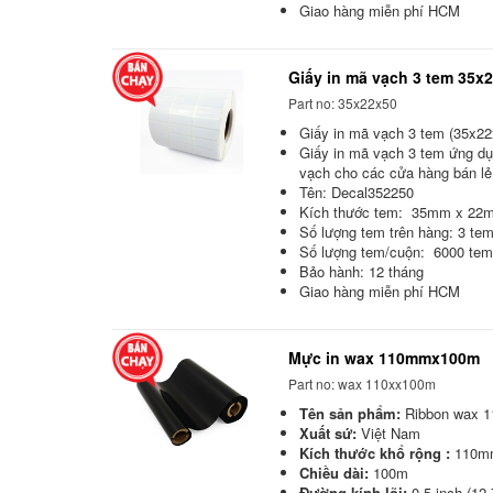
Giao hàng miễn phí HCM
Giấy in mã vạch 3 tem 35x
Part no: 35x22x50
Giấy in mã vạch 3 tem (35x22x
Giấy in mã vạch 3 tem ứng dụ
vạch cho các cửa hàng bán lẻ,
Tên: Decal352250
Kích thước tem: 35mm x 22
Số lượng tem trên hàng: 3 te
Số lượng tem/cuộn: 6000 tem
Bảo hành: 12 tháng
Giao hàng miễn phí HCM
Mực in wax 110mmx100m
Part no: wax 110xx100m
Tên sản phẩm:
Ribbon wax
Xuất sứ:
Việt Nam
Kích thước khổ rộng :
110mm 
Chiều dài:
100m
Đường kính lõi:
0,5 inch (12