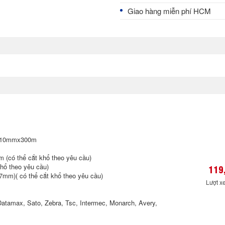
Giao hàng miễn phí HCM
 110mmx300m
(có thể cắt khổ theo yêu cầu)
hổ theo yêu cầu)
119
,7mm)( có thể cắt khổ theo yêu cầu)
Lượt x
Datamax, Sato, Zebra, Tsc, Intermec, Monarch, Avery,