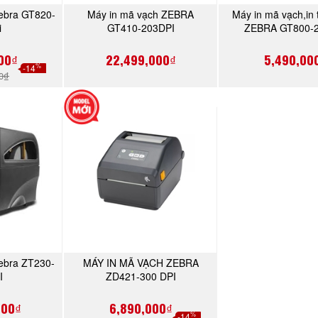
Zebra GT820-
Máy in mã vạch ZEBRA
Máy in mã vạch,in
NGAY
MUA NGAY
MUA N
i
GT410-203DPI
ZEBRA GT800-
00₫
22,499,000₫
5,490,00
%
-14
00₫
ebra ZT230-
MÁY IN MÃ VẠCH ZEBRA
NGAY
MUA NGAY
I
ZD421-300 DPI
000₫
6,890,000₫
%
-14