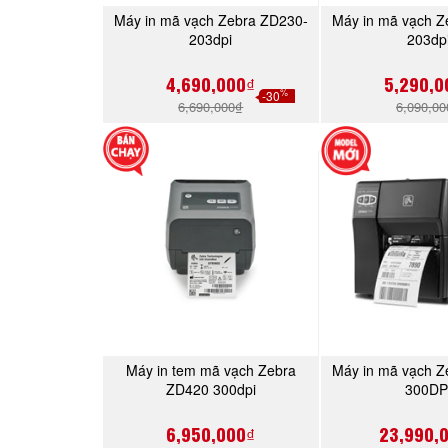
Máy in mã vạch Zebra ZD230-
Máy in mã vạch 
MUA NGAY
MUA 
203dpi
203dp
4,690,000₫
5,290,0
%
-30
6,690,000₫
6,090,0
Máy in tem mã vạch Zebra
Máy in mã vạch Z
MUA NGAY
MUA 
ZD420 300dpi
300DP
6,950,000₫
23,990,