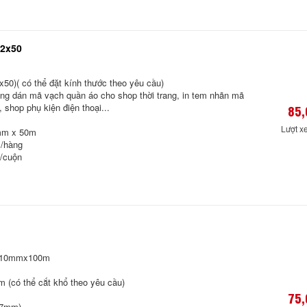
22x50
50)( có thể đặt kính thước theo yêu cầu)
ng dán mã vạch quần áo cho shop thời trang, in tem nhãn mã
 shop phụ kiện điện thoại...
85,
Lượt x
mm x 50m
m/hàng
/cuộn
 110mmx100m
(có thể cắt khổ theo yêu cầu)
75,
,7mm)