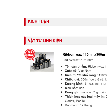
BÌNH LUẬN
VẬT TƯ LINH KIỆN
Ribbon wax 110mmx300m
Part no: wax 110x300m
Tên sản phẩm:
Ribbon wax
Xuất sứ:
Việt Nam
Kích thước khổ rộng :
110mm 
Chiều dài:
300m( có thể cắt k
Đường kính lõi:
0,5 inch (12
Màu sắc:
đen
Đóng gói:
màn co từng cuộn
Thích hợp các loại máy in:
Godex, PosTek...
Bảo hành: 12 tháng