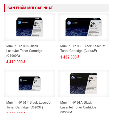
SẢN PHẨM MỚI CẬP NHẬT
Mực in HP 09A Black
Mực in HP 06F Black LaserJet
LaserJet Toner Cartridge
Toner Cartridge (C3906F)
(C3909A)
1,432,000
đ
4,470,000
đ
Mực in HP 03F Black LaserJet
Mực in HP 98A Black
Toner Cartridge (C3903F)
LaserJet Toner Cartridge
(92298A)
đ