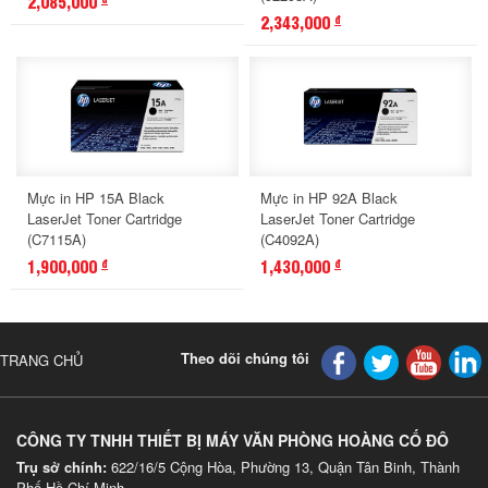
2,085,000
2,343,000
đ
Mực in HP 15A Black
Mực in HP 92A Black
LaserJet Toner Cartridge
LaserJet Toner Cartridge
(C7115A)
(C4092A)
1,900,000
1,430,000
đ
đ
Theo dõi chúng tôi
TRANG CHỦ
CÔNG TY TNHH THIẾT BỊ MÁY VĂN PHÒNG HOÀNG CỐ ĐÔ
Trụ sở chính:
622/16/5 Cộng Hòa, Phường 13, Quận Tân Binh, Thành
Phố Hồ Chí Minh