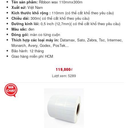
Tên sản phẩm:
Ribbon wax 110mmx300m
Xuất sứ:
Việt Nam
Kích thước khổ rộng :
110mm (có thể cắt khổ theo yêu cầu)
Chiều dài:
300m( có thể cắt khổ theo yêu cầu)
Đường kính lõi:
0,5 inch (12,7mm)( có thể cắt khổ theo yêu cầu)
Màu sắc:
đen
Đóng gói:
màn co từng cuộn
Thích hợp các loại máy in:
Datamax, Sato, Zebra, Tsc, Intermec,
Monarch, Avery, Godex, PosTek...
Bảo hành: 12 tháng
Giao hàng miễn phí HCM
119,000₫
Lượt xem: 5289