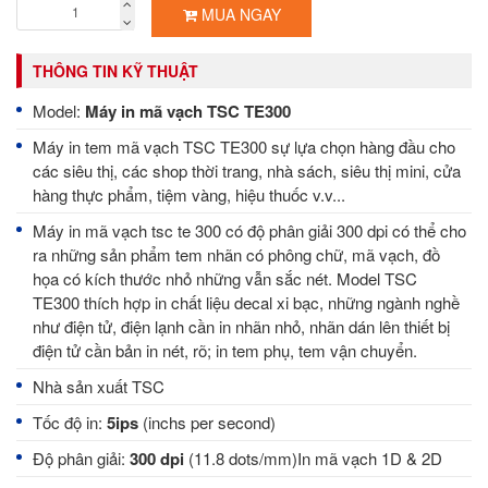
MUA NGAY
THÔNG TIN KỸ THUẬT
Model:
Máy in mã vạch TSC TE300
Máy in tem mã vạch TSC TE300 sự lựa chọn hàng đầu cho
các siêu thị, các shop thời trang, nhà sách, siêu thị mini, cửa
hàng thực phẩm, tiệm vàng, hiệu thuốc v.v...
Máy in mã vạch tsc te 300 có độ phân giải 300 dpi có thể cho
ra những sản phẩm tem nhãn có phông chữ, mã vạch, đồ
họa có kích thước nhỏ những vẫn sắc nét. Model TSC
TE300 thích hợp in chất liệu decal xi bạc, những ngành nghề
như điện tử, điện lạnh cần in nhãn nhỏ, nhãn dán lên thiết bị
điện tử cần bản in nét, rõ; in tem phụ, tem vận chuyển.
Nhà sản xuất TSC
Tốc độ in:
5ips
(inchs per second)
Độ phân giải:
300 dpi
(11.8 dots/mm)In mã vạch 1D & 2D