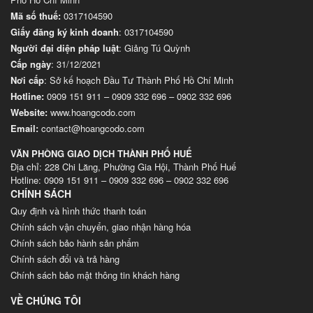
Mã số thuế:
0317104590
Giấy đăng ký kinh doanh
: 0317104590
Người đại diện pháp luật
: Giảng Tú Quỳnh
Cấp ngày
: 31/12/2021
Nơi cấp
: Sở kế hoạch Đầu Tư Thành Phố Hồ Chí Minh
Hotline:
0909 151 911
–
0909 332 696
–
0902 332 696
Website
:
www.hoangcodo.com
Email:
contact@hoangcodo.com
VĂN PHÒNG GIAO DỊCH THÀNH PHỐ HUẾ
Địa chỉ: 228 Chi Lăng, Phường Gia Hội, Thành Phố Huế
Hotline: 0909 151 911 – 0909 332 696 – 0902 332 696
CHÍNH SÁCH
Quy định và hình thức thanh toán
Chính sách vận chuyển, giao nhận hàng hóa
Chính sách bảo hành sản phẩm
Chính sách đổi và trả hàng
Chính sách bảo mật thông tin khách hàng
VỀ CHÚNG TÔI