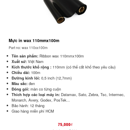
Mực in wax 110mmx100m
Part no: wax 110xx100m
Tên sản phẩm:
Ribbon wax 110mmx100m
Xuất sứ:
Việt Nam
Kích thước khổ rộng :
110mm (có thể cắt khổ theo yêu cầu)
Chiều dài:
100m
Đường kính lõi:
0,5 inch (12,7mm)
Màu sắc:
đen
Đóng gói:
màn co từng cuộn
Thích hợp các loại máy in:
Datamax, Sato, Zebra, Tsc, Intermec,
Monarch, Avery, Godex, PosTek...
Bảo hành: 12 tháng
Giao hàng miễn phí HCM
75,000₫