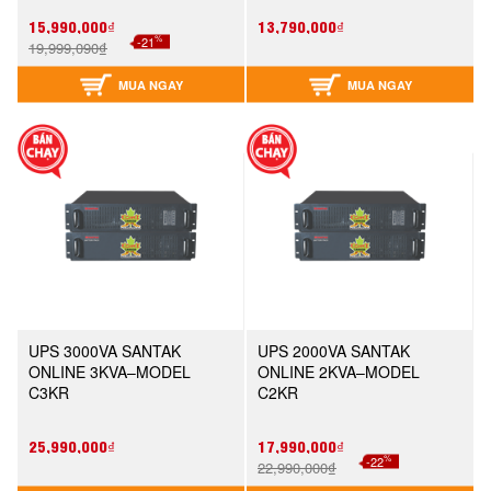
15,990,000₫
13,790,000₫
%
-21
19,999,090₫
MUA NGAY
MUA NGAY
UPS 3000VA SANTAK
UPS 2000VA SANTAK
ONLINE 3KVA–MODEL
ONLINE 2KVA–MODEL
C3KR
C2KR
25,990,000₫
17,990,000₫
%
-22
22,990,000₫