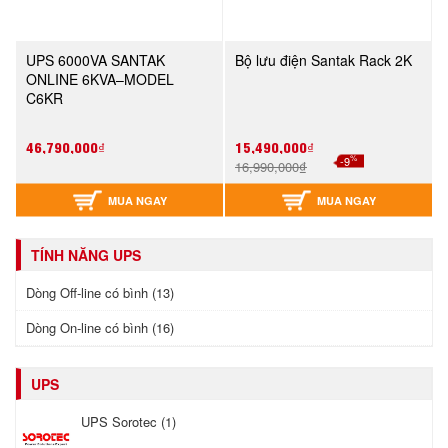
UPS 6000VA SANTAK
Bộ lưu điện Santak Rack 2K
ONLINE 6KVA–MODEL
C6KR
46,790,000₫
15,490,000₫
%
-9
16,990,000₫
MUA NGAY
MUA NGAY
TÍNH NĂNG UPS
Dòng Off-line có bình (13)
Dòng On-line có bình (16)
UPS
UPS Sorotec (1)