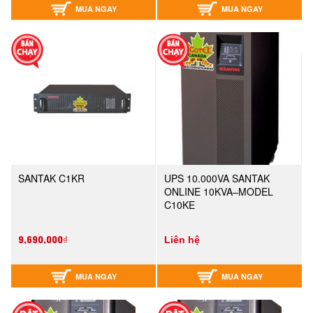
MUA NGAY
MUA NGAY
SANTAK C1KR
UPS 10.000VA SANTAK
ONLINE 10KVA–MODEL
C10KE
9,690,000₫
Liên hệ
MUA NGAY
MUA NGAY