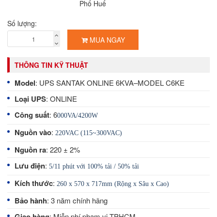
Phố Huế
Số lượng:
MUA NGAY
THÔNG TIN KỸ THUẬT
Model
: UPS SANTAK ONLINE 6KVA–MODEL C6KE
Loại UPS
: ONLINE
Công suất
: 6
000VA/4200W
Nguồn vào
:
220VAC (115~300VAC)
Nguồn ra
: 220 ± 2%
Lưu điện
:
5/11 phút với 100% tải / 50% tải
Kích thước
:
260 x 570 x 717mm (Rộng x Sâu x Cao)
Bảo hành
: 3 năm chính hãng
Giao hàng
: Miễn phí phạm vi TPHCM