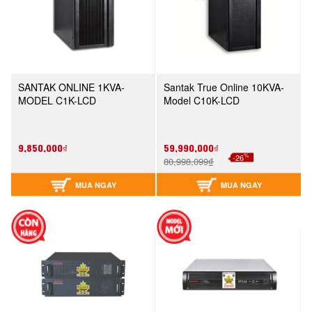
SANTAK ONLINE 1KVA-
Santak True Online 10KVA-
MODEL C1K-LCD
Model C10K-LCD
9,850,000₫
59,990,000₫
%
-26
80,998,099₫
MUA NGAY
MUA NGAY