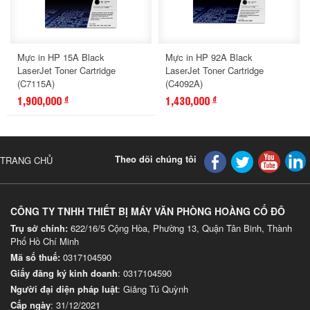
Mực in HP 15A Black
Mực in HP 92A Black
LaserJet Toner Cartridge
LaserJet Toner Cartridge
(C7115A)
(C4092A)
1,900,000
1,430,000
đ
đ
Theo dõi chúng tôi
TRANG CHỦ
CÔNG TY TNHH THIẾT BỊ MÁY VĂN PHÒNG HOÀNG CỐ ĐÔ
Trụ sở chính:
622/16/5 Cộng Hòa, Phường 13, Quận Tân Binh, Thành
Phố Hồ Chí Minh
Mã số thuế:
0317104590
Giấy đăng ký kinh doanh
: 0317104590
Người đại diện pháp luật
: Giảng Tú Quỳnh
Cấp ngày
: 31/12/2021