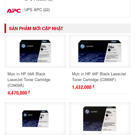
UPS APC (22)
SẢN PHẨM MỚI CẬP NHẬT
Mực in HP 09A Black
Mực in HP 06F Black LaserJet
LaserJet Toner Cartridge
Toner Cartridge (C3906F)
(C3909A)
1,432,000
đ
4,470,000
đ