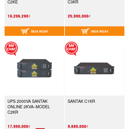
C2KE
C3KR
16,296,290₫
25,990,000₫
MUA NGAY
MUA NGAY
UPS 2000VA SANTAK
SANTAK C1KR
ONLINE 2KVA–MODEL
C2KR
17,990,000₫
9,690,000₫