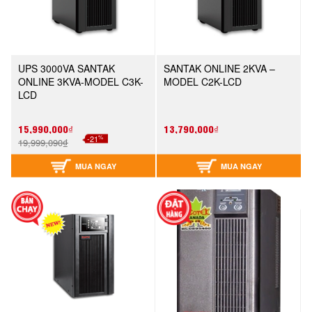
UPS 3000VA SANTAK
SANTAK ONLINE 2KVA –
ONLINE 3KVA-MODEL C3K-
MODEL C2K-LCD
LCD
15,990,000₫
13,790,000₫
%
-21
19,999,090₫
MUA NGAY
MUA NGAY