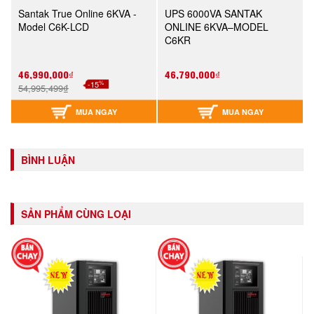
Santak True Online 6KVA -
UPS 6000VA SANTAK
Model C6K-LCD
ONLINE 6KVA–MODEL
C6KR
46,990,000₫
46,790,000₫
%
-15
54,995,499₫
MUA NGAY
MUA NGAY
BÌNH LUẬN
SẢN PHẨM CÙNG LOẠI