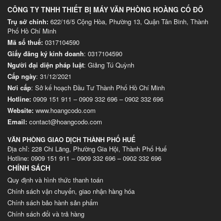
CÔNG TY TNHH THIẾT BỊ MÁY VĂN PHÒNG HOÀNG CỐ ĐÔ
Trụ sở chính:
622/16/5 Cộng Hòa, Phường 13, Quận Tân Binh, Thành
Phố Hồ Chí Minh
Mã số thuế:
0317104590
Giấy đăng ký kinh doanh
: 0317104590
Người đại diện pháp luật
: Giảng Tú Quỳnh
Cấp ngày
: 31/12/2021
Nơi cấp
: Sở kế hoạch Đầu Tư Thành Phố Hồ Chí Minh
Hotline:
0909 151 911
–
0909 332 696
–
0902 332 696
Website
:
www.hoangcodo.com
Email:
contact@hoangcodo.com
VĂN PHÒNG GIAO DỊCH THÀNH PHỐ HUẾ
Địa chỉ: 228 Chi Lăng, Phường Gia Hội, Thành Phố Huế
Hotline: 0909 151 911 – 0909 332 696 – 0902 332 696
CHÍNH SÁCH
Quy định và hình thức thanh toán
Chính sách vận chuyển, giao nhận hàng hóa
Chính sách bảo hành sản phẩm
Chính sách đổi và trả hàng