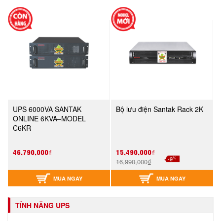
UPS 6000VA SANTAK
Bộ lưu điện Santak Rack 2K
ONLINE 6KVA–MODEL
C6KR
46,790,000₫
15,490,000₫
%
-9
16,990,000₫
MUA NGAY
MUA NGAY
TÍNH NĂNG UPS