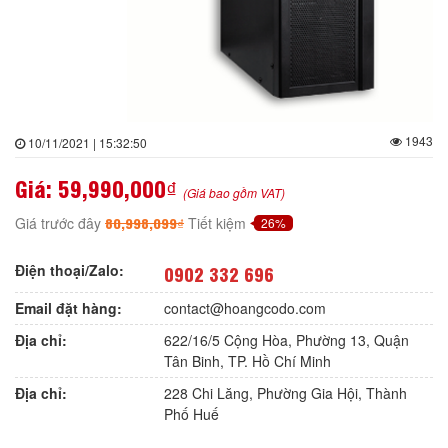
1943
10/11/2021 | 15:32:50
Giá:
59,990,000₫
(Giá bao gồm VAT)
80,998,099₫
Giá trước đây
Tiết kiệm
26%
Điện thoại/Zalo:
0902 332 696
Email đặt hàng:
contact@hoangcodo.com
Địa chỉ:
622/16/5 Cộng Hòa, Phường 13, Quận
Tân Binh, TP. Hồ Chí Minh
Địa chỉ:
228 Chi Lăng, Phường Gia Hội, Thành
Phố Huế