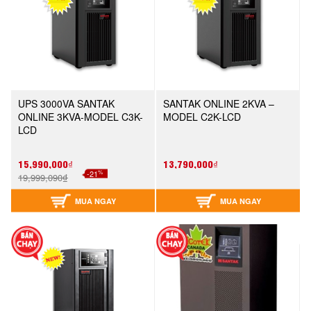
UPS 3000VA SANTAK
SANTAK ONLINE 2KVA –
ONLINE 3KVA-MODEL C3K-
MODEL C2K-LCD
LCD
15,990,000₫
13,790,000₫
%
-21
19,999,090₫
MUA NGAY
MUA NGAY