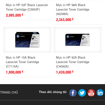
Mực in HP 03F Black LaserJet
Mực in HP 98A Black
Toner Cartridge (C3903F)
LaserJet Toner Cartridge
(92298A)
2,085,000
đ
2,343,000
đ
Mực in HP 15A Black
Mực in HP 92A Black
LaserJet Toner Cartridge
LaserJet Toner Cartridge
(C7115A)
(C4092A)
1,900,000
1,430,000
đ
đ
Theo dõi chúng tôi
TRANG CHỦ