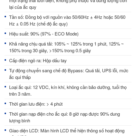
mọi trạng thái lưới điện, không phụ thuộc và dung lượng còn
lại của ắc quy
Tần số: Đồng bộ với nguồn vào 50/60Hz ± 4Hz hoặc 50/60
Hz ± 0.05 Hz (chế độ ắc quy)
Hiệu suất: 90% (97% - ECO Mode)
Khả năng chịu quá tải: 105% ~ 125% trong 1 phút, 125% ~
150% trong 30 giây, >150% trong 0.5 giây
Cấp điện ngõ ra: Hộp dấu tay
Tự động chuyển sang chế độ Bypass: Quá tải, UPS lỗi, mức
ắc qui thấp
Loại ắc qui: 12 VDC, kín khí, không cần bảo dưỡng, tuổi thọ
trên 3 năm.
Thời gian lưu điện: > 4 phút
Thời gian nạp điện cho ắc qui: 8 giờ nạp được 90% dung
lượng bình
Giao diện LCD: Màn hình LCD thể hiện thông số hoạt động