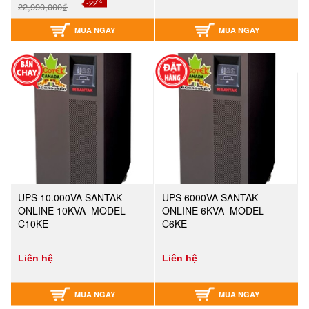
%
-22
22,990,000₫
MUA NGAY
MUA NGAY
UPS 10.000VA SANTAK
UPS 6000VA SANTAK
ONLINE 10KVA–MODEL
ONLINE 6KVA–MODEL
C10KE
C6KE
Liên hệ
Liên hệ
MUA NGAY
MUA NGAY