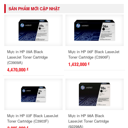
SẢN PHẨM MỚI CẬP NHẬT
Mực in HP 09A Black
Mực in HP 06F Black LaserJet
LaserJet Toner Cartridge
Toner Cartridge (C3906F)
(C3909A)
1,432,000
đ
4,470,000
đ
Mực in HP 03F Black LaserJet
Mực in HP 98A Black
Toner Cartridge (C3903F)
LaserJet Toner Cartridge
(92298A)
đ