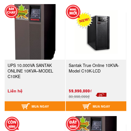
UPS 10.000VA SANTAK
Santak True Online 10KVA-
ONLINE 10KVA–MODEL
Model C10K-LCD
C10KE
59,990,000₫
Liên hệ
%
-26
80,998,099₫
MUA NGAY
MUA NGAY