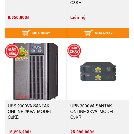
C3KE
9,850,000₫
Liên hệ
MUA NGAY
MUA NGAY
UPS 2000VA SANTAK
UPS 3000VA SANTAK
ONLINE 2KVA–MODEL
ONLINE 3KVA–MODEL
C2KE
C3KR
16,296,290₫
25,990,000₫