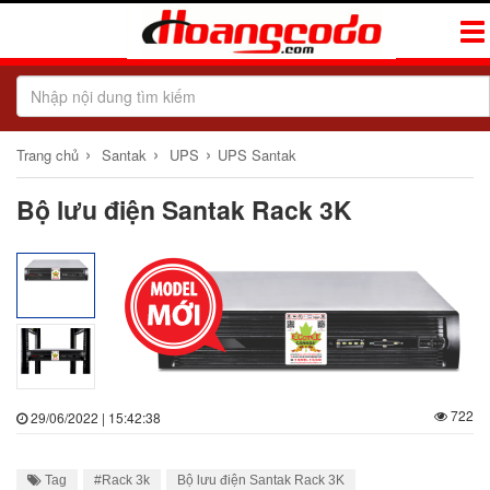
Tog
Navi
›
›
›
Trang chủ
Santak
UPS
UPS Santak
Bộ lưu điện Santak Rack 3K
722
29/06/2022 | 15:42:38
Tag
#Rack 3k
Bộ lưu điện Santak Rack 3K