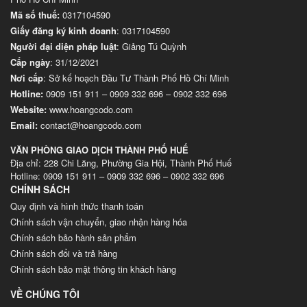
Mã số thuế:
0317104590
Giấy đăng ký kinh doanh
: 0317104590
Người đại diện pháp luật
: Giảng Tú Quỳnh
Cấp ngày
: 31/12/2021
Nơi cấp
: Sở kế hoạch Đầu Tư Thành Phố Hồ Chí Minh
Hotline:
0909 151 911
–
0909 332 696
–
0902 332 696
Website
:
www.hoangcodo.com
Email:
contact@hoangcodo.com
VĂN PHÒNG GIAO DỊCH THÀNH PHỐ HUẾ
Địa chỉ: 228 Chi Lăng, Phường Gia Hội, Thành Phố Huế
Hotline: 0909 151 911 – 0909 332 696 – 0902 332 696
CHÍNH SÁCH
Quy định và hình thức thanh toán
Chính sách vận chuyển, giao nhận hàng hóa
Chính sách bảo hành sản phẩm
Chính sách đổi và trả hàng
Chính sách bảo mật thông tin khách hàng
VỀ CHÚNG TÔI