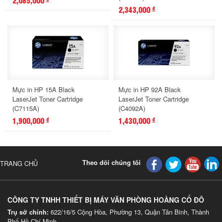
2,085,000
2,343,000
đ
Mực in HP 15A Black
Mực in HP 92A Black
LaserJet Toner Cartridge
LaserJet Toner Cartridge
(C7115A)
(C4092A)
1,900,000
1,430,000
đ
đ
Theo dõi chúng tôi
TRANG CHỦ
CÔNG TY TNHH THIẾT BỊ MÁY VĂN PHÒNG HOÀNG CỐ ĐÔ
Trụ sở chính:
622/16/5 Cộng Hòa, Phường 13, Quận Tân Binh, Thành
Phố Hồ Chí Minh