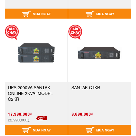
MUA NGAY
MUA NGAY
UPS 2000VA SANTAK
SANTAK C1KR
ONLINE 2KVA–MODEL
C2KR
17,990,000₫
9,690,000₫
%
-22
22,990,000₫
MUA NGAY
MUA NGAY