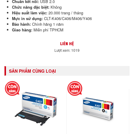
Chuẩn kết nối:
USB 2.0
Chức năng đặc biệt:
Không
Hiệu suất làm việc:
20.000 trang / tháng
Mực in sử dụng:
CLT-K406/C406/M406/Y406
Bảo hành:
Chính hãng 1 năm
Giao hàng:
Miễn phí TPHCM
LIÊN HỆ
Lượt xem: 1019
SẢN PHẨM CÙNG LOẠI