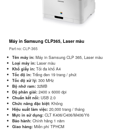
Máy in Samsung CLP365, Laser màu
Part no: CLP-365
Tên máy in:
Máy in Samsung CLP 365, Laser màu
Loại máy in:
Laser màu
Khổ giấy in:
Tối đa khổ A4
Tốc độ in:
Trắng đen 19 trang / phút
Tốc độ xử lý:
300 MHz
Bộ nhớ ram:
32MB
Độ phân giải:
2400 x 6000 dpi
Chuẩn kết nối:
USB 2.0
Chức năng đặc biệt:
Không
Hiệu suất làm việc:
20,000 trang / tháng
Mực in sử dụng:
CLT K406/C406/M406/Y6
Bảo hành:
Chính hãng 1 năm
Giao hàng:
Miễn phí TPHCM