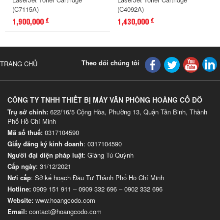
(C7115A)
(C4092A)
1,900,000
1,430,000
đ
đ
Theo dõi chúng tôi
TRANG CHỦ
CÔNG TY TNHH THIẾT BỊ MÁY VĂN PHÒNG HOÀNG CỐ ĐÔ
Trụ sở chính:
622/16/5 Cộng Hòa, Phường 13, Quận Tân Binh, Thành
Phố Hồ Chí Minh
Mã số thuế:
0317104590
Giấy đăng ký kinh doanh
: 0317104590
Người đại diện pháp luật
: Giảng Tú Quỳnh
Cấp ngày
: 31/12/2021
Nơi cấp
: Sở kế hoạch Đầu Tư Thành Phố Hồ Chí Minh
Hotline:
0909 151 911
–
0909 332 696
–
0902 332 696
Website
:
www.hoangcodo.com
Email:
contact@hoangcodo.com