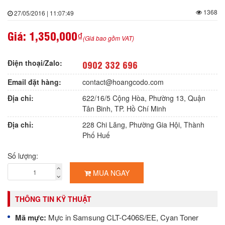
1368
27/05/2016 | 11:07:49
Giá:
1,350,000₫
(Giá bao gồm VAT)
Điện thoại/Zalo:
0902 332 696
Email đặt hàng:
contact@hoangcodo.com
Địa chỉ:
622/16/5 Cộng Hòa, Phường 13, Quận
Tân Binh, TP. Hồ Chí Minh
Địa chỉ:
228 Chi Lăng, Phường Gia Hội, Thành
Phố Huế
Số lượng:
MUA NGAY
THÔNG TIN KỸ THUẬT
Mã mực:
Mực in Samsung CLT-C406S/EE, Cyan Toner