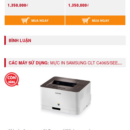
1,350,000₫
1,350,000₫
MUA NGAY
MUA NGAY
BÌNH LUẬN
CÁC MÁY SỬ DỤNG:
MỰC IN SAMSUNG CLT C406S/SEE, CYAN TONER CARTRIDGE