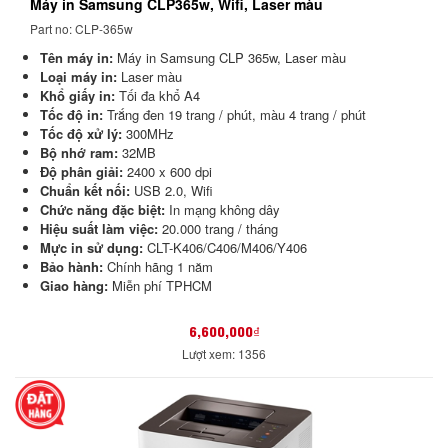
Máy in Samsung CLP365w, Wifi, Laser màu
Part no: CLP-365w
Tên máy in:
Máy in Samsung CLP 365w, Laser màu
Loại máy in:
Laser màu
Khổ giấy in:
Tối đa khổ A4
Tốc độ in:
Trắng đen 19 trang / phút, màu 4 trang / phút
Tốc độ xử lý:
300MHz
Bộ nhớ ram:
32MB
Độ phân giải:
2400 x 600 dpi
Chuẩn kết nối:
USB 2.0, Wifi
Chức năng đặc biệt:
In mạng không dây
Hiệu suất làm việc:
20.000 trang / tháng
Mực in sử dụng:
CLT-K406/C406/M406/Y406
Bảo hành:
Chính hãng 1 năm
Giao hàng:
Miễn phí TPHCM
6,600,000₫
Lượt xem: 1356