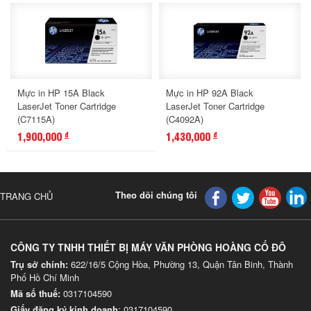
Mực in HP 15A Black
Mực in HP 92A Black
LaserJet Toner Cartridge
LaserJet Toner Cartridge
(C7115A)
(C4092A)
1,900,000
1,430,000
đ
đ
Theo dõi chúng tôi
TRANG CHỦ
CÔNG TY TNHH THIẾT BỊ MÁY VĂN PHÒNG HOÀNG CỐ ĐÔ
Trụ sở chính:
622/16/5 Cộng Hòa, Phường 13, Quận Tân Binh, Thành
Phố Hồ Chí Minh
Mã số thuế:
0317104590
Giấy đăng ký kinh doanh
: 0317104590