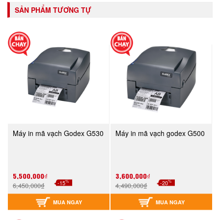
SẢN PHẨM TƯƠNG TỰ
Máy in mã vạch Godex G530
Máy in mã vạch godex G500
5,500,000₫
3,600,000₫
%
%
-15
-20
6,450,000₫
4,490,000₫
MUA NGAY
MUA NGAY