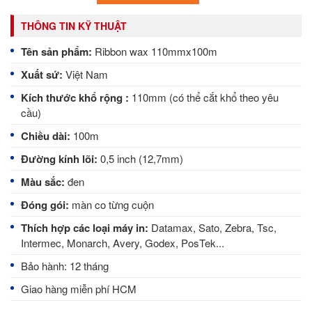
THÔNG TIN KỸ THUẬT
Tên sản phẩm:
Ribbon wax 110mmx100m
Xuất sứ:
Việt Nam
Kích thước khổ rộng :
110mm (có thể cắt khổ theo yêu
cầu)
Chiều dài:
100m
Đường kính lõi:
0,5 inch (12,7mm)
Màu sắc:
đen
Đóng gói:
màn co từng cuộn
Thích hợp các loại máy in:
Datamax, Sato, Zebra, Tsc,
Intermec, Monarch, Avery, Godex, PosTek...
Bảo hành: 12 tháng
Giao hàng miễn phí HCM