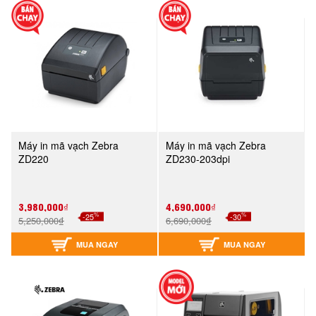
Máy in mã vạch Zebra
Máy in mã vạch Zebra
ZD220
ZD230-203dpi
3,980,000₫
4,690,000₫
%
%
-25
-30
5,250,000₫
6,690,000₫
MUA NGAY
MUA NGAY