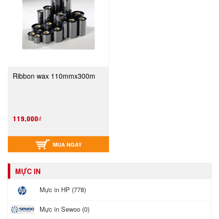
Ribbon wax 110mmx300m
119,000₫
MUA NGAY
MỰC IN
Mực in HP (778)
Mực in Sewoo (0)