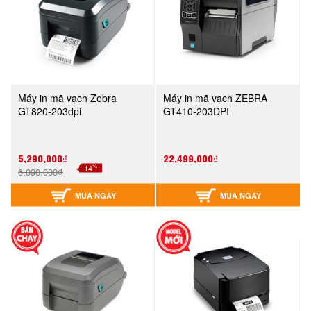
Máy in mã vạch Zebra
Máy in mã vạch ZEBRA
GT820-203dpi
GT410-203DPI
5,290,000₫
22,499,000₫
%
-14
6,090,000₫
MUA NGAY
MUA NGAY