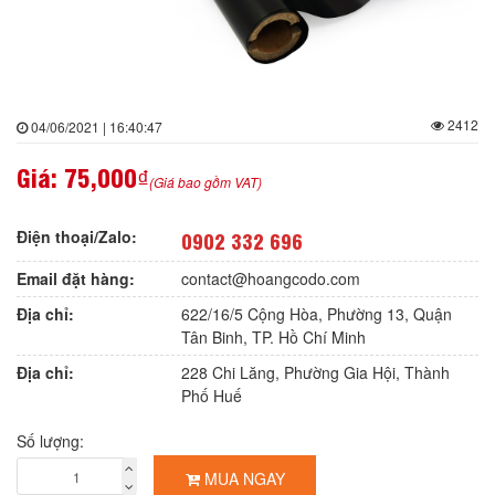
2412
04/06/2021 | 16:40:47
Giá:
75,000₫
(Giá bao gồm VAT)
Điện thoại/Zalo:
0902 332 696
Email đặt hàng:
contact@hoangcodo.com
Địa chỉ:
622/16/5 Cộng Hòa, Phường 13, Quận
Tân Binh, TP. Hồ Chí Minh
Địa chỉ:
228 Chi Lăng, Phường Gia Hội, Thành
Phố Huế
Số lượng:
MUA NGAY