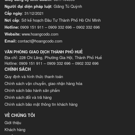
Người đại diện pháp luật
: Giảng Tú Quỳnh
Cấp ngày
: 31/12/2021
Nơi cấp
: Sở kế hoạch Đầu Tư Thành Phố Hồ Chí Minh
Hotline:
0909 151 911
–
0909 332 696
–
0902 332 696
Website
:
www.hoangcodo.com
Email:
contact@hoangcodo.com
VĂN PHÒNG GIAO DỊCH THÀNH PHỐ HUẾ
Địa chỉ: 228 Chi Lăng, Phường Gia Hội, Thành Phố Huế
Hotline: 0909 151 911 – 0909 332 696 – 0902 332 696
CHÍNH SÁCH
Quy định và hình thức thanh toán
Chính sách vận chuyển, giao nhận hàng hóa
Chính sách bảo hành sản phẩm
Chính sách đổi và trả hàng
Chính sách bảo mật thông tin khách hàng
VỀ CHÚNG TÔI
Giới thiệu
Khách hàng