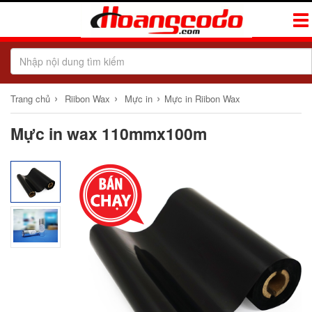
Tog
Navi
›
›
›
Trang chủ
Riibon Wax
Mực in
Mực in Riibon Wax
Mực in wax 110mmx100m