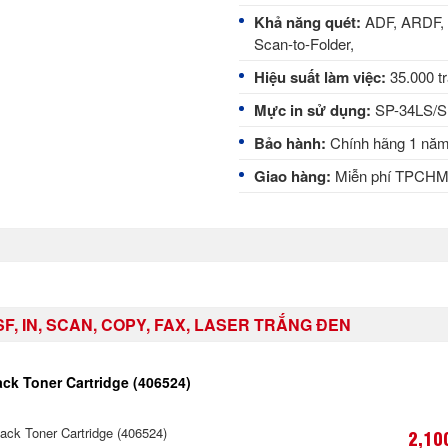
Khả năng quét:
ADF, ARDF, 
Scan-to-Folder,
Hiệu suất làm việc:
35.000 tr
Mực in sử dụng:
SP-34LS/S
Bảo hành:
Chính hãng 1 nă
Giao hàng:
Miễn phí TPCH
SF, IN, SCAN, COPY, FAX, LASER TRẮNG ĐEN
ck Toner Cartridge (406524)
ck Toner Cartridge (406524)
2,10