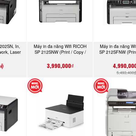
202SN, In,
Máy in đa năng Wifi RICOH
Máy in đa năng Wi
NGAY
MUA NGAY
MUA N
work, Laser
SP 212SNW (Print / Copy /
SP 212SFNW (Print
en
Scan )
Scan / Fax
3,990,000₫
4,990,00
hệ
5,493,400