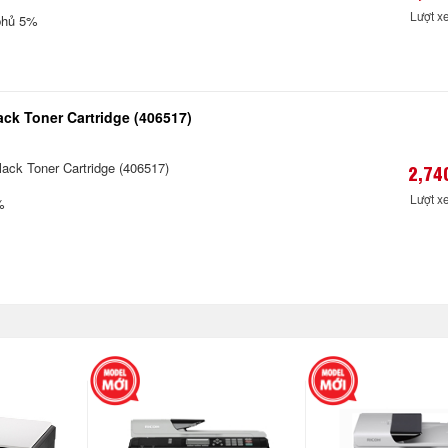
Lượt x
phủ 5%
ck Toner Cartridge (406517)
ack Toner Cartridge (406517)
2,74
Lượt x
%