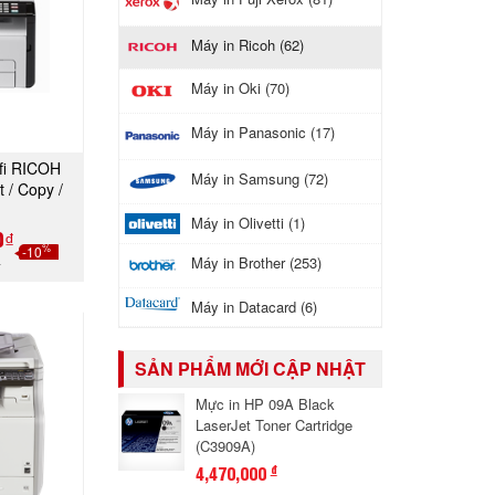
Máy in Ricoh (62)
Máy in Oki (70)
Máy in Panasonic (17)
fi RICOH
GAY
Máy in Samsung (72)
 / Copy /
)
Máy in Olivetti (1)
0₫
%
-10
Máy in Brother (253)
₫
Máy in Datacard (6)
SẢN PHẨM MỚI CẬP NHẬT
Mực in HP 09A Black
LaserJet Toner Cartridge
(C3909A)
4,470,000
đ