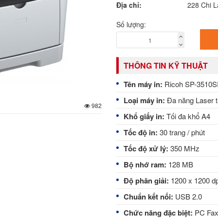
Địa chỉ:
228 Chi 
Số lượng:
THÔNG TIN KỸ THUẬT
Tên máy in:
Ricoh SP-3510SF
Loại máy in:
Đa năng Laser t
982
Khổ giấy in:
Tối đa khổ A4
Tốc độ in:
30 trang / phút
Tốc độ xử lý:
350 MHz
Bộ nhớ ram:
128 MB
Độ phân giải:
1200 x 1200 dp
Chuẩn kết nối:
USB 2.0
Chức năng đặc biệt:
PC Fax,