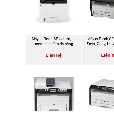
Máy in Ricoh SP 330fsn, In
Máy in Ricoh SP
MUA NGAY
MUA 
laser trắng đen đa năng
Scan, Copy, Net
trắng đ
Liên hệ
Liên 