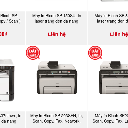
 Ricoh SP-
Máy in Ricoh SP 150SU, In
Máy in Ricoh SP 3
NGAY
MUA NGAY
MUA N
opy / Scan )
laser trắng đen đa năng
laser trắng đen 
00₫
Liên hệ
Liên hệ
337sfnwx, In
Máy in Ricoh SP-203SFN, In,
Máy in Ricoh SP20
NGAY
MUA NGAY
MUA N
n đa năng
Scan, Copy, Fax, Network,
Scan, Copy, Fax, L
Laser trắng đen
đen