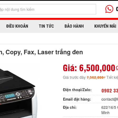
ĐIỀU KHOẢN
TIN TỨC
BẢO HÀNH
KHUYẾN MÃI
n, Copy, Fax, Laser trắng đen
Giá:
6,500,000
7,562,000₫
Giá trước đây
Tiết k
Điện thoại/Zalo:
0902 3
Email đặt hàng:
contact@
Địa chỉ:
622/16/5 
Minh