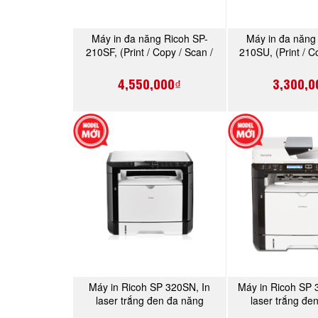
Máy in đa năng Ricoh SP-
Máy in đa năng
MUA NGAY
MUA 
210SF, (Print / Copy / Scan /
210SU, (Print / C
Fax )
4,550,000₫
3,300,0
Máy in Ricoh SP 320SN, In
Máy in Ricoh SP 
MUA NGAY
MUA 
laser trắng đen đa năng
laser trắng đe