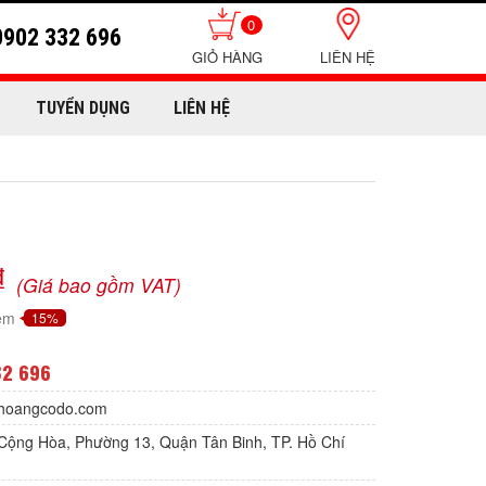
0
0902 332 696
LIÊN HỆ
TUYỂN DỤNG
LIÊN HỆ
₫
(Giá bao gồm VAT)
iệm
15%
32 696
hoangcodo.com
Cộng Hòa, Phường 13, Quận Tân Binh, TP. Hồ Chí