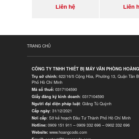
Liên hệ
Liên 
TRANG CHỦ
CÔNG TY TNHH THIẾT BỊ MÁY VĂN PHÒNG HOÀN
Trụ sở chính:
622/16/5 Cộng Hòa, Phường 13, Quận Tân B
Phố Hồ Chí Minh
Mã số thuế:
0317104590
Giấy đăng ký kinh doanh
: 0317104590
Người đại diện pháp luật
: Giảng Tú Quỳnh
Cấp ngày
: 31/12/2021
Nơi cấp
: Sở kế hoạch Đầu Tư Thành Phố Hồ Chí Minh
Hotline:
0909 151 911
–
0909 332 696
–
0902 332 696
Website
:
www.hoangcodo.com