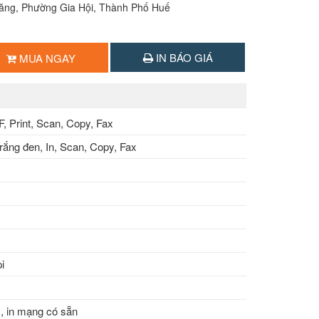
Lăng, Phường Gia Hội, Thành Phố Huế
IN BÁO GIÁ
MUA NGAY
, Print, Scan, Copy, Fax
rắng đen, In, Scan, Copy, Fax
i
 in mạng có sẵn