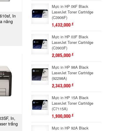
Mực in HP 06F Black
LaserJet Toner Cartridge
610sf, In
(C3906F)
GAY
đa năng
1,432,000
đ
Mực in HP 03F Black
LaserJet Toner Cartridge
(C3903F)
2,085,000
đ
Mực in HP 98A Black
LaserJet Toner Cartridge
(92298A)
2,343,000
đ
Mực in HP 15A Black
LaserJet Toner Cartridge
(C7115A)
1,900,000
đ
3SF, In,
GAY
aser trắng
Mực in HP 92A Black