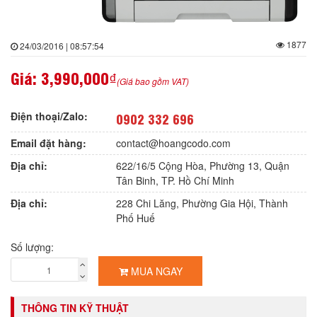
1877
24/03/2016 | 08:57:54
Giá:
3,990,000₫
(Giá bao gồm VAT)
Điện thoại/Zalo:
0902 332 696
Email đặt hàng:
contact@hoangcodo.com
Địa chỉ:
622/16/5 Cộng Hòa, Phường 13, Quận
Tân Binh, TP. Hồ Chí Minh
Địa chỉ:
228 Chi Lăng, Phường Gia Hội, Thành
Phố Huế
Số lượng:
MUA NGAY
THÔNG TIN KỸ THUẬT