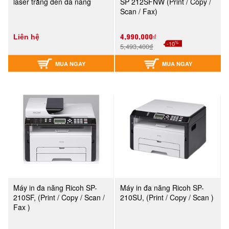
laser trắng đen đa năng
SP 212SFNW (Print / Copy /
Scan / Fax)
4,990,000₫
Liên hệ
%
-10
5,493,400₫
MUA NGAY
MUA NGAY
Máy in đa năng Ricoh SP-
Máy in đa năng Ricoh SP-
210SF, (Print / Copy / Scan /
210SU, (Print / Copy / Scan )
Fax )