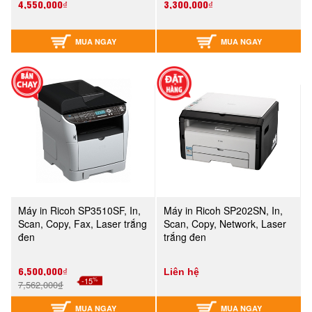
4,550,000₫
3,300,000₫
MUA NGAY
MUA NGAY
Máy in Ricoh SP3510SF, In,
Máy in Ricoh SP202SN, In,
Scan, Copy, Fax, Laser trắng
Scan, Copy, Network, Laser
đen
trắng đen
6,500,000₫
Liên hệ
%
-15
7,562,000₫
MUA NGAY
MUA NGAY