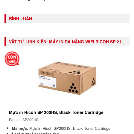
BÌNH LUẬN
VẬT TƯ LINH KIỆN:
MÁY IN ĐA NĂNG WIFI RICOH SP 212SNW (PRINT / COPY / SCAN )
Mực in Ricoh SP 200HS, Black Toner Cartridge
Part no: SP200HS
Mã mực:
Mực in Ricoh SP200HS, Black Toner Cartridge
Loại mực:
Laser trắng đen