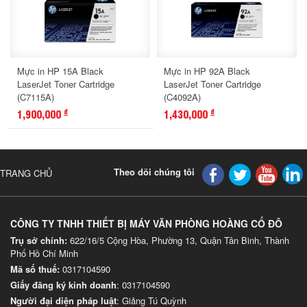
Mực in HP 15A Black
Mực in HP 92A Black
LaserJet Toner Cartridge
LaserJet Toner Cartridge
(C7115A)
(C4092A)
1,900,000
1,430,000
đ
đ
Theo dõi chúng tôi
TRANG CHỦ
CÔNG TY TNHH THIẾT BỊ MÁY VĂN PHÒNG HOÀNG CỐ ĐÔ
Trụ sở chính:
622/16/5 Cộng Hòa, Phường 13, Quận Tân Binh, Thành
Phố Hồ Chí Minh
Mã số thuế:
0317104590
Giấy đăng ký kinh doanh
: 0317104590
Người đại diện pháp luật
: Giảng Tú Quỳnh