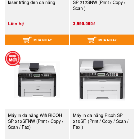
laser trắng đen đa năng
SP 212SNW (Print / Copy /
Scan )
3,990,000₫
Liên hệ
MUA NGAY
MUA NGAY
Máy in đa năng Wifi RICOH
Máy in đa năng Ricoh SP-
SP 212SFNW (Print / Copy /
210SF, (Print / Copy / Scan /
Scan / Fax)
Fax )