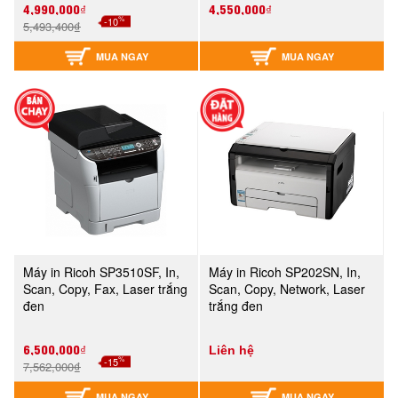
4,990,000₫
4,550,000₫
%
-10
5,493,400₫
MUA NGAY
MUA NGAY
Máy in Ricoh SP3510SF, In,
Máy in Ricoh SP202SN, In,
Scan, Copy, Fax, Laser trắng
Scan, Copy, Network, Laser
đen
trắng đen
6,500,000₫
Liên hệ
%
-15
7,562,000₫
MUA NGAY
MUA NGAY