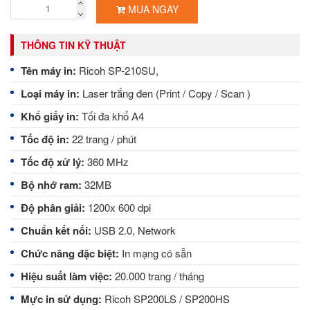
MUA NGAY
THÔNG TIN KỸ THUẬT
Tên máy in:
Ricoh SP-210SU,
Loại máy in:
Laser trắng đen
(Print / Copy / Scan )
Khổ giấy in:
Tối đa khổ A4
Tốc độ in:
22 trang / phút
Tốc độ xử lý:
360 MHz
Bộ nhớ ram:
32MB
Độ phân giải:
1200x 600 dpi
Chuẩn kết nối:
USB 2.0, Network
Chức năng đặc biệt:
In mạng có sẵn
Hiệu suất làm việc:
20.000 trang / tháng
Mực in sử dụng:
Ricoh SP200LS / SP200HS