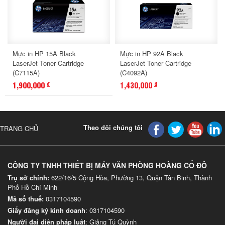
Mực in HP 15A Black
Mực in HP 92A Black
LaserJet Toner Cartridge
LaserJet Toner Cartridge
(C7115A)
(C4092A)
1,900,000
1,430,000
đ
đ
Theo dõi chúng tôi
TRANG CHỦ
CÔNG TY TNHH THIẾT BỊ MÁY VĂN PHÒNG HOÀNG CỐ ĐÔ
Trụ sở chính:
622/16/5 Cộng Hòa, Phường 13, Quận Tân Binh, Thành
Phố Hồ Chí Minh
Mã số thuế:
0317104590
Giấy đăng ký kinh doanh
: 0317104590
Người đại diện pháp luật
: Giảng Tú Quỳnh