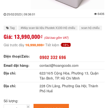
6406
25/02/2023 | 09:36:01
Tag
#Máy scan tài liệu Plustek X100-Hộ chiếu
scan hộ chiếu
Giá:
13,990,000₫
(Giá bao gồm VAT)
16,990,000₫
Giá trước đây
Tiết kiệm
18%
Điện thoại/Zalo:
0902 332 696
Email đặt hàng:
contact@hoangcodo.com
Địa chỉ:
622/16/5 Cộng Hòa, Phường 13, Quận
Tân Binh, TP. Hồ Chí Minh
Địa chỉ:
228 Chi Lăng, Phường Gia Hội, Thành
Phố Huế
Số lượng: