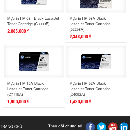
Mực in HP 03F Black LaserJet
Mực in HP 98A Black
Toner Cartridge (C3903F)
LaserJet Toner Cartridge
(92298A)
2,085,000
đ
2,343,000
đ
Mực in HP 15A Black
Mực in HP 92A Black
LaserJet Toner Cartridge
LaserJet Toner Cartridge
(C7115A)
(C4092A)
1,900,000
1,430,000
đ
đ
Theo dõi chúng tôi
TRANG CHỦ