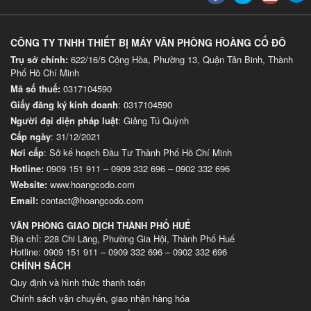
CÔNG TY TNHH THIẾT BỊ MÁY VĂN PHÒNG HOÀNG CỐ ĐÔ
Trụ sở chính:
622/16/5 Cộng Hòa, Phường 13, Quận Tân Binh, Thành
Phố Hồ Chí Minh
Mã số thuế:
0317104590
Giấy đăng ký kinh doanh
: 0317104590
Người đại diện pháp luật
: Giảng Tú Quỳnh
Cấp ngày
: 31/12/2021
Nơi cấp
: Sở kế hoạch Đầu Tư Thành Phố Hồ Chí Minh
Hotline:
0909 151 911
–
0909 332 696
–
0902 332 696
Website
:
www.hoangcodo.com
Email:
contact@hoangcodo.com
VĂN PHÒNG GIAO DỊCH THÀNH PHỐ HUẾ
Địa chỉ: 228 Chi Lăng, Phường Gia Hội, Thành Phố Huế
Hotline: 0909 151 911 – 0909 332 696 – 0902 332 696
CHÍNH SÁCH
Quy định và hình thức thanh toán
Chính sách vận chuyển, giao nhận hàng hóa