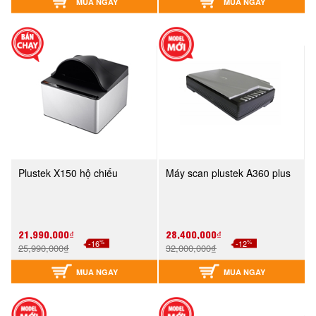
MUA NGAY
MUA NGAY
Plustek X150 hộ chiếu
Máy scan plustek A360 plus
21,990,000₫
28,400,000₫
%
%
-16
-12
25,990,000₫
32,000,000₫
MUA NGAY
MUA NGAY