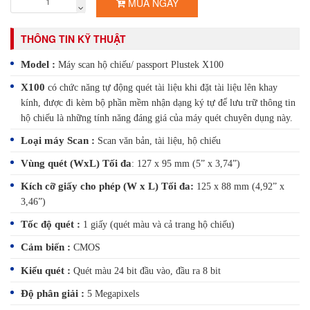
MUA NGAY
THÔNG TIN KỸ THUẬT
Model :
Máy scan hộ chiếu/ passport Plustek X100
X100
có chức năng tự động quét tài liệu khi đặt tài liệu lên khay
kính, được đi kèm bộ phần mềm nhận dạng ký tự để lưu trữ thông tin
hộ chiếu là những tính năng đáng giá của máy quét chuyên dụng này.
Loại máy Scan :
Scan văn bản, tài liệu, hộ chiếu
Vùng quét (WxL) Tối đa
: 127 x 95 mm (5” x 3,74”)
Kích cỡ giấy cho phép (W x L) Tối đa:
125 x 88 mm (4,92” x
3,46”)
Tốc độ quét :
1 giấy (quét màu và cả trang hộ chiếu)
Cảm biến :
CMOS
Kiểu quét :
Quét màu 24 bit đầu vào, đầu ra 8 bit
Độ phân giải :
5 Megapixels