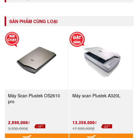
SẢN PHẨM CÙNG LOẠI
Máy Scan Plustek OS2610
Máy scan Plustek A320L
pro
2,890,000₫
13,350,000₫
%
%
-19
-24
3,530,000₫
17,500,000₫