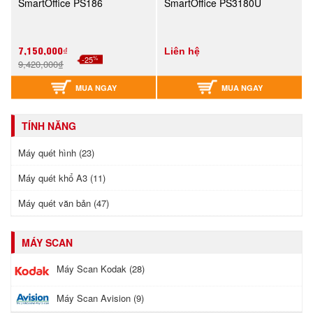
SmartOffice PS186
SmartOffice PS3180U
7,150,000₫
Liên hệ
%
-25
9,420,000₫
MUA NGAY
MUA NGAY
TÍNH NĂNG
Máy quét hình (23)
Máy quét khổ A3 (11)
Máy quét văn bản (47)
MÁY SCAN
Máy Scan Kodak (28)
Máy Scan Avision (9)