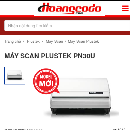
Tog
Navi
›
›
›
Trang chủ
Plustek
Máy Scan
Máy Scan Plustek
MÁY SCAN PLUSTEK PN30U
1913