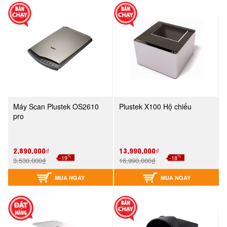
Máy Scan Plustek OS2610
Plustek X100 Hộ chiếu
pro
2,890,000₫
13,990,000₫
%
%
-19
-18
3,530,000₫
16,990,000₫
MUA NGAY
MUA NGAY