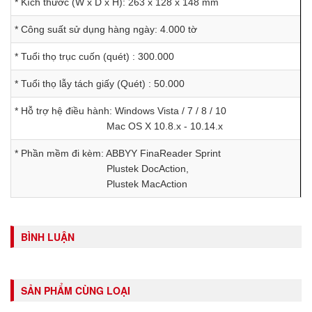
* Kích thước (W x D x H): 263 x 128 x 148 mm
* Công suất sử dụng hàng ngày: 4.000 tờ
* Tuổi thọ trục cuốn (quét) : 300.000
* Tuổi thọ lẫy tách giấy (Quét) : 50.000
* Hỗ trợ hệ điều hành: Windows Vista / 7 / 8 / 10
Mac OS X 10.8.x - 10.14.x
* Phần mềm đi kèm: ABBYY FinaReader Sprint
Plustek DocAction,
Plustek MacAction
BÌNH LUẬN
SẢN PHẨM CÙNG LOẠI