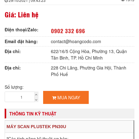
29/10/2021 | 09:43:23
Giá: Liên hệ
Điện thoại/Zalo:
0902 332 696
Email đặt hàng:
contact@hoangcodo.com
Địa chỉ:
622/16/5 Cộng Hòa, Phường 13, Quận
Tân Binh, TP. Hồ Chí Minh
Địa chỉ:
228 Chi Lăng, Phường Gia Hội, Thành
Phố Huế
Số lượng:
MUA NGAY
THÔNG TIN KỸ THUẬT
MÁY SCAN PLUSTEK PN30U
*Các tính năng kỹ thuật cơ bản: