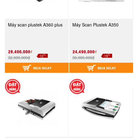
Máy scan plustek A360 plus
Máy Scan Plustek A350
28,400,000₫
24,490,000₫
%
%
-12
-19
32,000,000₫
30,000,000₫
MUA NGAY
MUA NGAY