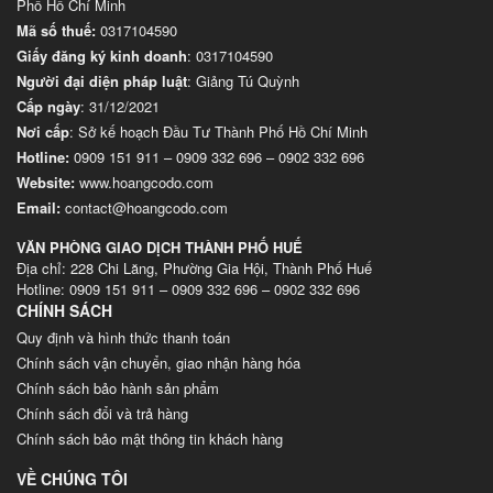
Phố Hồ Chí Minh
Mã số thuế:
0317104590
Giấy đăng ký kinh doanh
: 0317104590
Người đại diện pháp luật
: Giảng Tú Quỳnh
Cấp ngày
: 31/12/2021
Nơi cấp
: Sở kế hoạch Đầu Tư Thành Phố Hồ Chí Minh
Hotline:
0909 151 911
–
0909 332 696
–
0902 332 696
Website
:
www.hoangcodo.com
Email:
contact@hoangcodo.com
VĂN PHÒNG GIAO DỊCH THÀNH PHỐ HUẾ
Địa chỉ: 228 Chi Lăng, Phường Gia Hội, Thành Phố Huế
Hotline: 0909 151 911 – 0909 332 696 – 0902 332 696
CHÍNH SÁCH
Quy định và hình thức thanh toán
Chính sách vận chuyển, giao nhận hàng hóa
Chính sách bảo hành sản phẩm
Chính sách đổi và trả hàng
Chính sách bảo mật thông tin khách hàng
VỀ CHÚNG TÔI