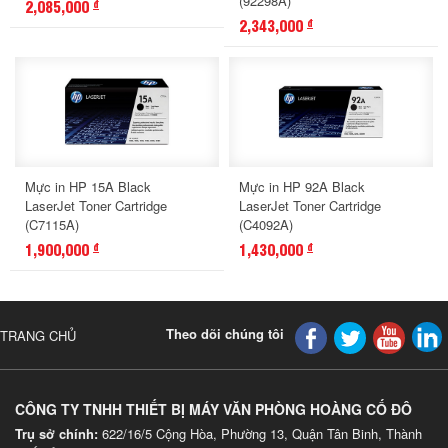
(92298A)
2,085,000
đ
2,343,000
đ
Mực in HP 15A Black
Mực in HP 92A Black
LaserJet Toner Cartridge
LaserJet Toner Cartridge
(C7115A)
(C4092A)
1,900,000
1,430,000
đ
đ
Theo dõi chúng tôi
TRANG CHỦ
CÔNG TY TNHH THIẾT BỊ MÁY VĂN PHÒNG HOÀNG CỐ ĐÔ
Trụ sở chính:
622/16/5 Cộng Hòa, Phường 13, Quận Tân Binh, Thành