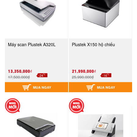
Máy scan Plustek A320L
Plustek X150 hộ chiếu
13,350,000₫
21,990,000₫
%
%
-24
-16
17,500,000₫
25,990,000₫
MUA NGAY
MUA NGAY