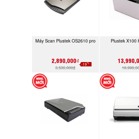
Máy Scan Plustek OS2610 pro
Plustek X100 
MUA NGAY
MUA 
2,890,000₫
13,990,
%
-19
3,530,000₫
16,990,0