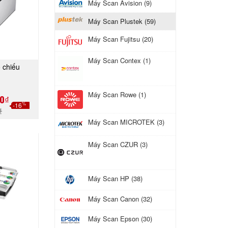
Máy Scan Avision (9)
Máy Scan Plustek (59)
Máy Scan Fujitsu (20)
Máy Scan Contex (1)
 chiếu
GAY
Máy Scan Rowe (1)
0₫
%
-16
₫
Máy Scan MICROTEK (3)
Máy Scan CZUR (3)
Máy Scan HP (38)
Máy Scan Canon (32)
Máy Scan Epson (30)