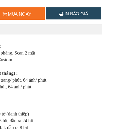
IN BÁO GIÁ
MUA NGAY
:
 phẳng, Scan 2 mặt
Custom
t thẳng) :
 trang/ phút, 64 ảnh/ phút
t, 64 ảnh/ phút
0 tờ (danh thiếp)
 bit, đầu ra 24 bit
ầu ra 8 bit