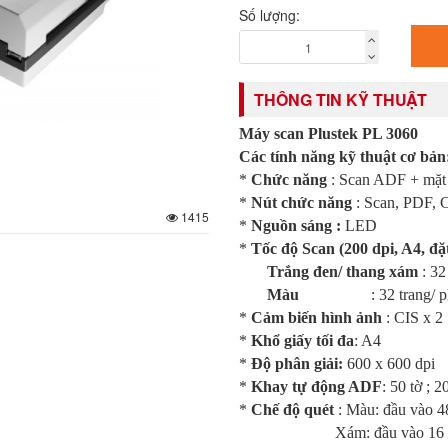
Số lượng:
THÔNG TIN KỸ THUẬT
Máy scan Plustek PL 3060
Các tính năng kỹ thuật cơ bản
*
Chức năng
: Scan ADF + mặt
*
Nút chức năng
: Scan, PDF, 
1415
*
Nguồn sáng :
LED
*
Tốc độ Scan (200 dpi, A4, đặ
Trắng đen/ thang xám
: 32
Màu
: 32 trang/ phú
*
Cảm biến hình ảnh
: CIS x 2
*
Khổ giấy tối đa
: A4
*
Độ phân giải:
600 x 600 dpi
*
Khay tự động ADF
: 50 tờ ; 2
*
Chế độ quét
: Màu: đầu vào 48
Xám: đầu vào 16 bit, đ