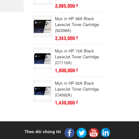
2,085,000
đ
Mực in HP 98A Black
LaserJet Toner Cartridge
(92298A)
2,343,000
đ
Mực in HP 15A Black
LaserJet Toner Cartridge
(C7115A)
1,900,000
đ
Mực in HP 92A Black
LaserJet Toner Cartridge
(C4092A)
1,430,000
đ
Theo dõi chúng tôi