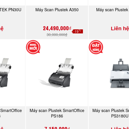
TEK PN30U
Máy Scan Plustek A350
Máy scan Pluste
NGAY
MUA NGAY
MUA N
24,490,000₫
hệ
Liên hệ
%
-19
30,000,000₫
 SmartOffice
Máy scan Plustek SmartOffice
Máy scan Plustek S
NGAY
MUA NGAY
MUA N
8
PS186
PS3180U
7,150,000₫