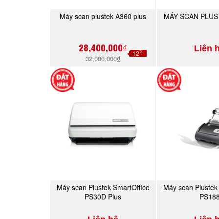
Máy scan plustek A360 plus
MÁY SCAN PLUS
MUA NGAY
MUA 
28,400,000₫
Liên 
%
-12
32,000,000₫
Máy scan Plustek SmartOffice
Máy scan Plustek
MUA NGAY
MUA 
PS30D Plus
PS18