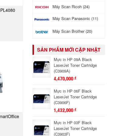
Máy Scan Ricoh (24)
k PL4080
GAY
Máy Scan Panasonic (11)
Máy Scan Brother (20)
SẢN PHẨM MỚI CẬP NHẬT
Mực in HP 09A Black
LaserJet Toner Cartridge
(C3909A)
4,470,000
đ
Mực in HP 06F Black
LaserJet Toner Cartridge
(C3906F)
1,432,000
đ
martOffice
GAY
Mực in HP 03F Black
LaserJet Toner Cartridge
(C3903F)