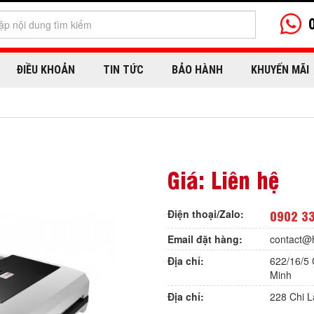
ĐIỀU KHOẢN
TIN TỨC
BẢO HÀNH
KHUYẾN MÃI
Giá: Liên hệ
Điện thoại/Zalo:
0902 3
Email đặt hàng:
contact@
Địa chỉ:
622/16/5 
Minh
Địa chỉ:
228 Chi 