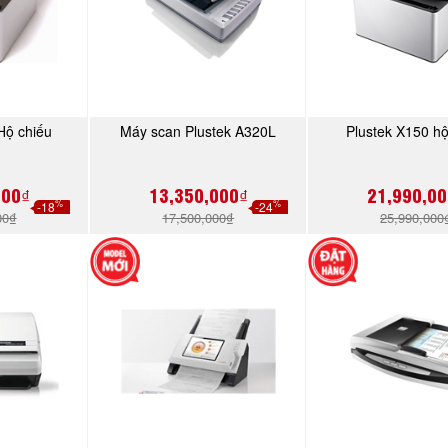
Hộ chiếu
Máy scan Plustek A320L
Plustek X150 hộ
NGAY
MUA NGAY
MUA N
000₫
13,350,000₫
21,990,00
%
%
-18
-24
00₫
17,500,000₫
25,990,000