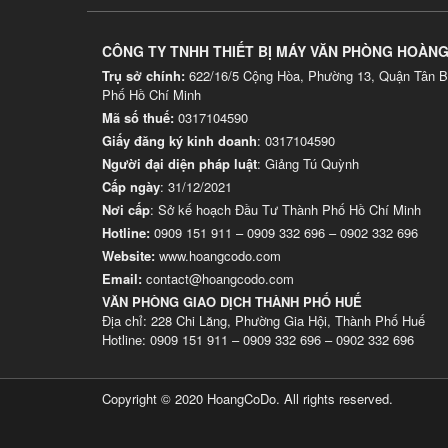
CÔNG TY TNHH THIẾT BỊ MÁY VĂN PHÒNG HOÀN
Trụ sở chính:
622/16/5 Cộng Hòa, Phường 13, Quận Tân B
Phố Hồ Chí Minh
Mã số thuế:
0317104590
Giấy đăng ký kinh doanh
: 0317104590
Người đại diện pháp luật
: Giảng Tú Quỳnh
Cấp ngày
: 31/12/2021
Nơi cấp
: Sở kế hoạch Đầu Tư Thành Phố Hồ Chí Minh
Hotline:
0909 151 911
–
0909 332 696
–
0902 332 696
Website
:
www.hoangcodo.com
Email:
contact@hoangcodo.com
VĂN PHÒNG GIAO DỊCH THÀNH PHỐ HUẾ
Địa chỉ: 228 Chi Lăng, Phường Gia Hội, Thành Phố Huế
Hotline: 0909 151 911 – 0909 332 696 – 0902 332 696
Copyright © 2020 HoangCoDo. All rights reserved.