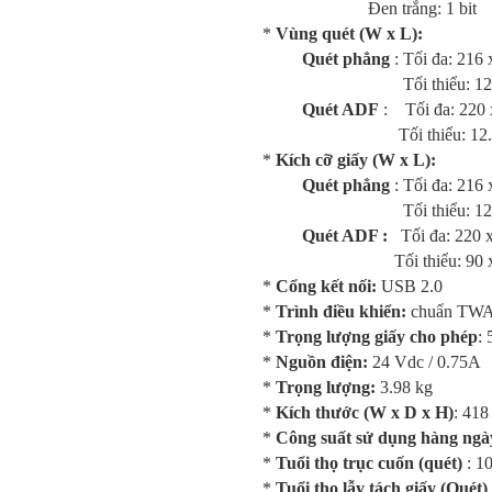
Đen trắng: 1 bit
*
Vùng quét (W x L):
Quét phẳng
: Tối đa: 216
Tối thiểu: 12.7 x 12.
Quét ADF
: Tối đa: 220 
Tối thiểu: 12.7 x 12.
*
Kích cỡ giấy (W x L):
Quét phẳng
: Tối đa: 216
Tối thiểu: 12.7 x 12.
Quét ADF :
Tối đa: 220 
Tối thiểu: 90 x 50.8 
*
Cổng kết nối:
USB 2.0
*
Trình điều khiển:
chuẩn TW
*
Trọng lượng giấy cho phép
: 
*
Nguồn điện:
24 Vdc / 0.75A
*
Trọng lượng:
3.98 kg
*
Kích thước (W x D x H)
: 418
*
Công suất sử dụng hàng ngà
*
Tuổi thọ trục cuốn (quét)
: 1
*
Tuổi thọ lẫy tách giấy (Quét)