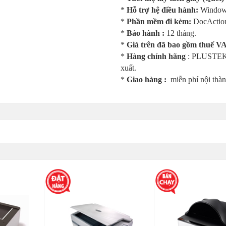
*
Hỗ trợ hệ điều hành:
Windows 
*
Phần mềm đi kèm:
DocActi
*
Bảo hành :
12 tháng.
*
Giá trên đã bao gồm thuế 
*
Hàng chính hãng
: PLUSTEK, 
xuất.
*
Giao hàng :
miễn phí nội th