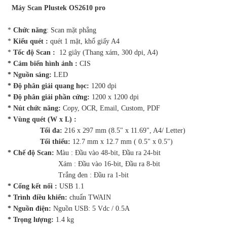
Máy Scan Plustek OS2610 pro
*
Chức năng
: Scan mặt phẳng
*
Kiểu quét :
quét 1 mặt, khổ giấy A4
*
Tốc độ Scan :
12 giây (Thang xám, 300 dpi, A4)
* Cảm biến hình ảnh :
CIS
* Nguồn sáng:
LED
* Độ phân giải quang học:
1200 dpi
* Độ phân giải phần cứng:
1200 x 1200 dpi
* Nút chức năng:
Copy, OCR, Email, Custom, PDF
* Vùng quét (W x L) :
Tối đa:
216 x 297 mm (8.5" x 11.69", A4/ Letter)
Tối thiểu:
12.7 mm x 12.7 mm ( 0.5" x 0.5")
* Chế độ Scan:
Màu : Đầu vào 48-bit, Đầu ra 24-bit
Xám : Đầu vào 16-bit, Đầu ra 8-bit
Trắng đen : Đầu ra 1-bit
* Cổng kết nối :
USB 1.1
* Trình điều khiển:
chuẩn TWAIN
* Nguồn điện:
Nguồn USB: 5 Vdc / 0.5A
* Trọng lượng:
1.4 kg