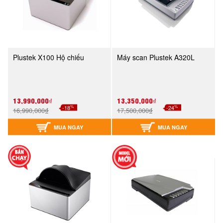
Plustek X100 Hộ chiếu
Máy scan Plustek A320L
13,990,000₫
13,350,000₫
%
%
-18
-24
16,990,000₫
17,500,000₫
MUA NGAY
MUA NGAY