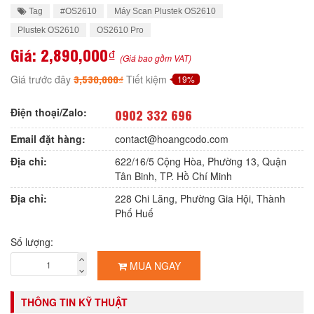
Tag
#OS2610
Máy Scan Plustek OS2610
Plustek OS2610
OS2610 Pro
Giá:
2,890,000₫
(Giá bao gồm VAT)
3,530,000₫
Giá trước đây
Tiết kiệm
19%
Điện thoại/Zalo:
0902 332 696
Email đặt hàng:
contact@hoangcodo.com
Địa chỉ:
622/16/5 Cộng Hòa, Phường 13, Quận
Tân Binh, TP. Hồ Chí Minh
Địa chỉ:
228 Chi Lăng, Phường Gia Hội, Thành
Phố Huế
Số lượng:
MUA NGAY
THÔNG TIN KỸ THUẬT