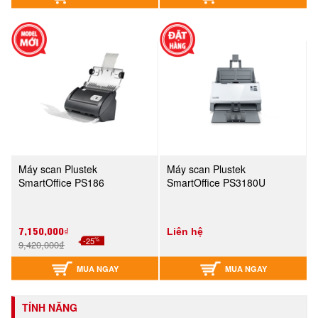
Máy scan Plustek
Máy scan Plustek
SmartOffice PS186
SmartOffice PS3180U
7,150,000₫
Liên hệ
%
-25
9,420,000₫
MUA NGAY
MUA NGAY
TÍNH NĂNG