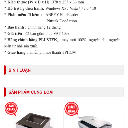
* Kích thước (W x D x H):
378 x 257 x 33 mm
* Hỗ trợ hệ điều hành:
Windows XP / Vista / 7 / 8 / 10
* Phần mềm đi kèm :
ABBYY FineReader
Plustek DocAction
* Bảo hành :
chính hãng 12 tháng.
* Giá trên
: đã bao gồm thuế VAT 10%
* Hàng chính hãng PLUSTEK
, : máy mới 100%, nguyên đai, nguyên
kiện từ nhà sản xuất.
M
* Giao hàng :
miễn phí nội thành TPHC
BÌNH LUẬN
SẢN PHẨM CÙNG LOẠI