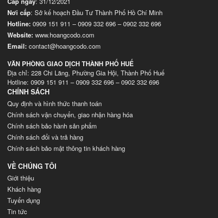
Cấp ngày
: 31/12/2021
Nơi cấp
: Sở kế hoạch Đầu Tư Thành Phố Hồ Chí Minh
Hotline:
0909 151 911
–
0909 332 696
–
0902 332 696
Website
:
www.hoangcodo.com
Email:
contact@hoangcodo.com
VĂN PHÒNG GIAO DỊCH THÀNH PHỐ HUẾ
Địa chỉ: 228 Chi Lăng, Phường Gia Hội, Thành Phố Huế
Hotline: 0909 151 911 – 0909 332 696 – 0902 332 696
CHÍNH SÁCH
Quy định và hình thức thanh toán
Chính sách vận chuyển, giao nhận hàng hóa
Chính sách bảo hành sản phẩm
Chính sách đổi và trả hàng
Chính sách bảo mật thông tin khách hàng
VỀ CHÚNG TÔI
Giới thiệu
Khách hàng
Tuyển dụng
Tin tức