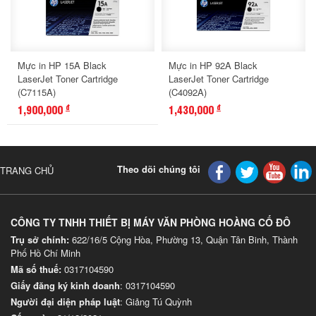
Mực in HP 15A Black
Mực in HP 92A Black
LaserJet Toner Cartridge
LaserJet Toner Cartridge
(C7115A)
(C4092A)
1,900,000
1,430,000
đ
đ
Theo dõi chúng tôi
TRANG CHỦ
CÔNG TY TNHH THIẾT BỊ MÁY VĂN PHÒNG HOÀNG CỐ ĐÔ
Trụ sở chính:
622/16/5 Cộng Hòa, Phường 13, Quận Tân Binh, Thành
Phố Hồ Chí Minh
Mã số thuế:
0317104590
Giấy đăng ký kinh doanh
: 0317104590
Người đại diện pháp luật
: Giảng Tú Quỳnh