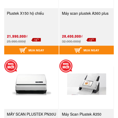
Plustek X150 hộ chiếu
Máy scan plustek A360 plus
21,990,000₫
28,400,000₫
%
%
-16
-12
25,990,000₫
32,000,000₫
MUA NGAY
MUA NGAY
MÁY SCAN PLUSTEK PN30U
Máy Scan Plustek A350