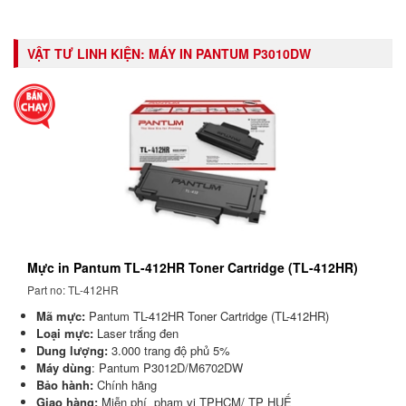
VẬT TƯ LINH KIỆN:
MÁY IN PANTUM P3010DW
Mực in Pantum TL-412HR Toner Cartridge (TL-412HR)
Part no: TL-412HR
Mã mực:
Pantum TL-412HR Toner Cartridge (TL-412HR)
Loại mực:
Laser trắng đen
Dung lượng:
3.000 trang độ phủ 5%
Máy dùng
: Pantum P3012D/M6702DW
Bảo hành:
Chính hãng
Giao hàng:
Miễn phí phạm vi TPHCM/ TP HUẾ