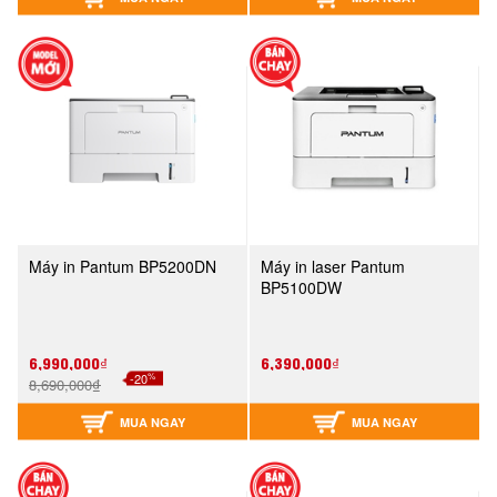
Máy in Pantum BP5200DN
Máy in laser Pantum
BP5100DW
6,990,000₫
6,390,000₫
%
-20
8,690,000₫
MUA NGAY
MUA NGAY