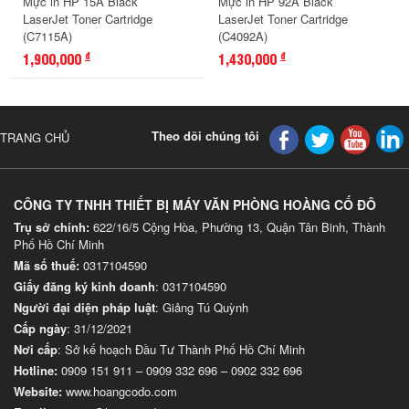
Mực in HP 15A Black
Mực in HP 92A Black
LaserJet Toner Cartridge
LaserJet Toner Cartridge
(C7115A)
(C4092A)
1,900,000
1,430,000
đ
đ
Theo dõi chúng tôi
TRANG CHỦ
CÔNG TY TNHH THIẾT BỊ MÁY VĂN PHÒNG HOÀNG CỐ ĐÔ
Trụ sở chính:
622/16/5 Cộng Hòa, Phường 13, Quận Tân Binh, Thành
Phố Hồ Chí Minh
Mã số thuế:
0317104590
Giấy đăng ký kinh doanh
: 0317104590
Người đại diện pháp luật
: Giảng Tú Quỳnh
Cấp ngày
: 31/12/2021
Nơi cấp
: Sở kế hoạch Đầu Tư Thành Phố Hồ Chí Minh
Hotline:
0909 151 911
–
0909 332 696
–
0902 332 696
Website
:
www.hoangcodo.com