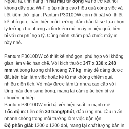
Ngoài ra, tính năng in
hai mặt tự động
và hỗ trợ kết nối
không dây qua Wi-Fi giúp nâng cao hiệu quả công việc và
tiết kiệm thời gian. Pantum P3010DW còn nổi bật với thiết
kế nhỏ gọn, thân thiện môi trường, đảm bảo là sự lựa chọn
lý tưởng cho những ai tìm kiếm một máy in hiệu quả, bền
bỉ với chi phí hợp lý. Cùng mình khám phá chiếc máy in
này nhé.
Pantum P3010DW có thiết kế nhỏ gọn, phù hợp với không
gian làm việc hạn chế. Với kích thước
347 x 330 x 248
mm
và trọng lượng chỉ khoảng
7,7 kg
, máy dễ dàng được
đặt trên bàn làm việc hoặc kệ tủ mà không chiếm quá
nhiều diện tích. Vỏ máy được làm từ nhựa cao cấp với
tông màu đen sang trọng, mang lại cảm giác bền bỉ và
chuyên nghiệp.
Pantum P3010DW nổi bật với hiệu suất in mạnh mẽ:
Tốc độ in
: Lên đến
30 trang/phút
, đáp ứng nhu cầu in ấn
nhanh chóng trong môi trường làm việc bận rộn.
Độ phân giải
: 1200 x 1200 dpi, mang lại chất lượng bản in