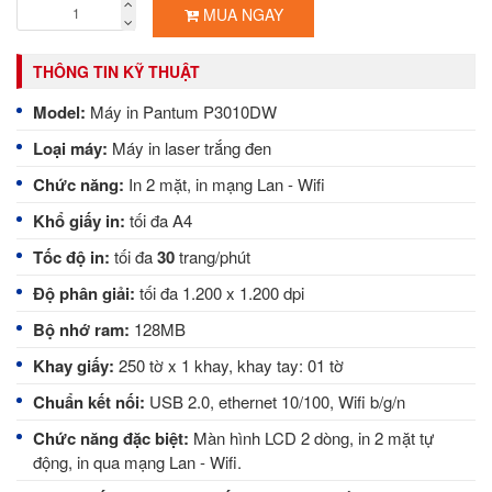
MUA NGAY
THÔNG TIN KỸ THUẬT
Model:
Máy in Pantum P3010DW
Loại máy:
Máy in laser trắng đen
Chức năng:
In 2 mặt, in mạng Lan - Wifi
Khổ giấy in:
tối đa A4
Tốc độ in:
tối đa
30
trang/phút
Độ phân giải:
tối đa 1.200 x 1.200 dpi
Bộ nhớ ram:
128MB
Khay giấy:
250 tờ x 1 khay, khay tay: 01 tờ
Chuẩn kết nối:
USB 2.0, ethernet 10/100, Wifi b/g/n
Chức năng đặc biệt:
Màn hình LCD 2 dòng, in 2 mặt tự
động, in qua mạng Lan - Wifi.