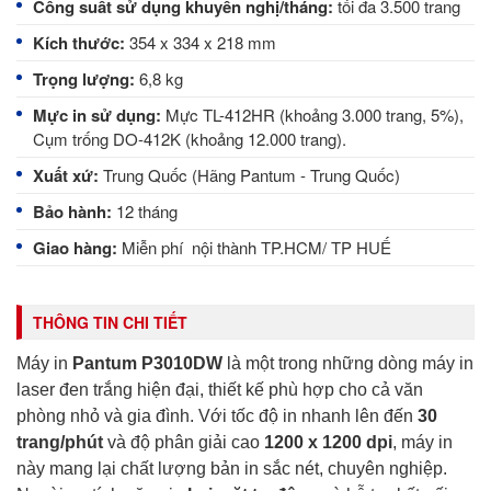
Công suất sử dụng khuyến nghị/tháng:
tối đa 3.500 trang
Kích thước:
354 x 334 x 218 mm
Trọng lượng:
6,8 kg
Mực in sử dụng:
Mực TL-412HR (khoảng 3.000 trang, 5%),
Cụm trống DO-412K (khoảng 12.000 trang).
Xuất xứ:
Trung Quốc (Hãng Pantum - Trung Quốc)
Bảo hành:
12 tháng
Giao hàng:
Miễn phí nội thành TP.HCM/ TP HUẾ
THÔNG TIN CHI TIẾT
Máy in
Pantum P3010DW
là một trong những dòng máy in
laser đen trắng hiện đại, thiết kế phù hợp cho cả văn
phòng nhỏ và gia đình. Với tốc độ in nhanh lên đến
30
trang/phút
và độ phân giải cao
1200 x 1200 dpi
, máy in
này mang lại chất lượng bản in sắc nét, chuyên nghiệp.