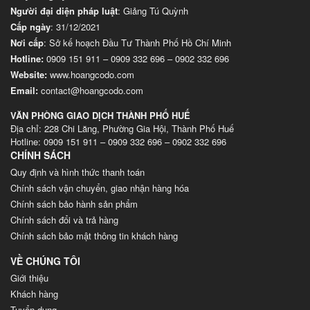
Người đại diện pháp luật
: Giảng Tú Quỳnh
Cấp ngày
: 31/12/2021
Nơi cấp
: Sở kế hoạch Đầu Tư Thành Phố Hồ Chí Minh
Hotline:
0909 151 911
–
0909 332 696
–
0902 332 696
Website
:
www.hoangcodo.com
Email:
contact@hoangcodo.com
VĂN PHÒNG GIAO DỊCH THÀNH PHỐ HUẾ
Địa chỉ: 228 Chi Lăng, Phường Gia Hội, Thành Phố Huế
Hotline: 0909 151 911 – 0909 332 696 – 0902 332 696
CHÍNH SÁCH
Quy định và hình thức thanh toán
Chính sách vận chuyển, giao nhận hàng hóa
Chính sách bảo hành sản phẩm
Chính sách đổi và trả hàng
Chính sách bảo mật thông tin khách hàng
VỀ CHÚNG TÔI
Giới thiệu
Khách hàng
Tuyển dụng