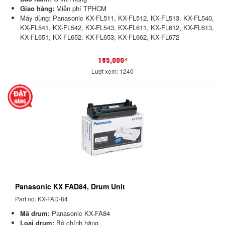
Giao hàng:
Miễn phí TPHCM
Máy dùng: Panasonic KX-FL511, KX-FL512, KX-FL513, KX-FL540,
KX-FL541, KX-FL542, KX-FL543, KX-FL611, KX-FL612, KX-FL613,
KX-FL651, KX-FL652, KX-FL653, KX-FL662, KX-FL672
185,000₫
Lượt xem: 1240
Panasonic KX FAD84, Drum Unit
Part no: KX-FAD-84
Mã drum:
Panasonic KX-FA84
Loại drum:
Bộ chính hãng