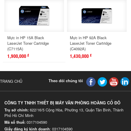
Mực in HP 15A Black
Mực in HP 92A Black
LaserJet Toner Cartridge
LaserJet Toner Cartridge
(C7115A)
(C4092A)
1,900,000
1,430,000
đ
đ
Theo dõi chúng tôi
TRANG CHỦ
CÔNG TY TNHH THIẾT BỊ MÁY VĂN PHÒNG HOÀNG CỐ ĐÔ
Trụ sở chính:
622/16/5 Cộng Hòa, Phường 13, Quận Tân Binh, Thành
Phố Hồ Chí Minh
Mã số thuế:
0317104590
Giấy đăng ký kinh doanh
: 0317104590