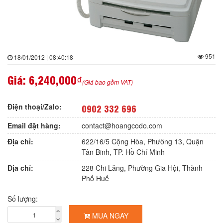
951
18/01/2012 | 08:40:18
Giá:
6,240,000₫
(Giá bao gồm VAT)
Điện thoại/Zalo:
0902 332 696
Email đặt hàng:
contact@hoangcodo.com
Địa chỉ:
622/16/5 Cộng Hòa, Phường 13, Quận
Tân Binh, TP. Hồ Chí Minh
Địa chỉ:
228 Chi Lăng, Phường Gia Hội, Thành
Phố Huế
Số lượng:
MUA NGAY