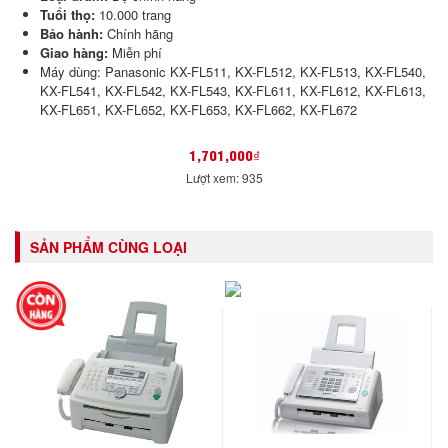
Tuổi thọ:
10.000 trang
Bảo hành:
Chính hãng
Giao hàng:
Miễn phí
Máy dùng: Panasonic KX-FL511, KX-FL512, KX-FL513, KX-FL540,
KX-FL541, KX-FL542, KX-FL543, KX-FL611, KX-FL612, KX-FL613,
KX-FL651, KX-FL652, KX-FL653, KX-FL662, KX-FL672
1,701,000₫
Lượt xem: 935
SẢN PHẨM CÙNG LOẠI