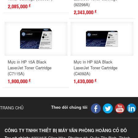
(92298A)
2,085,000
đ
2,343,000
đ
Mực in HP 15A Black
Mực in HP 92A Black
LaserJet Toner Cartridge
LaserJet Toner Cartridge
(C7115A)
(C4092A)
1,900,000
1,430,000
đ
đ
Theo dõi chúng tôi
TRANG CHỦ
CÔNG TY TNHH THIẾT BỊ MÁY VĂN PHÒNG HOÀNG CỐ ĐÔ
Trụ sở chính:
622/16/5 Cộng Hòa, Phường 13, Quận Tân Binh, Thành