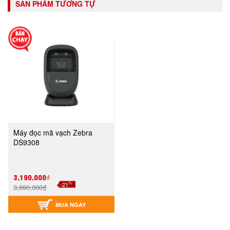
SẢN PHẨM TƯƠNG TỰ
Máy đọc mã vạch Zebra
DS9308
3,190,000₫
%
-21
3,990,000₫
MUA NGAY