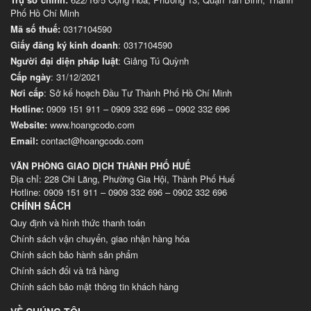
Phố Hồ Chí Minh
Mã số thuế:
0317104590
Giấy đăng ký kinh doanh
: 0317104590
Người đại diện pháp luật
: Giảng Tú Quỳnh
Cấp ngày
: 31/12/2021
Nơi cấp
: Sở kế hoạch Đầu Tư Thành Phố Hồ Chí Minh
Hotline:
0909 151 911
–
0909 332 696
–
0902 332 696
Website
:
www.hoangcodo.com
Email:
contact@hoangcodo.com
VĂN PHÒNG GIAO DỊCH THÀNH PHỐ HUẾ
Địa chỉ: 228 Chi Lăng, Phường Gia Hội, Thành Phố Huế
Hotline: 0909 151 911 – 0909 332 696 – 0902 332 696
CHÍNH SÁCH
Quy định và hình thức thanh toán
Chính sách vận chuyển, giao nhận hàng hóa
Chính sách bảo hành sản phẩm
Chính sách đổi và trả hàng
Chính sách bảo mật thông tin khách hàng