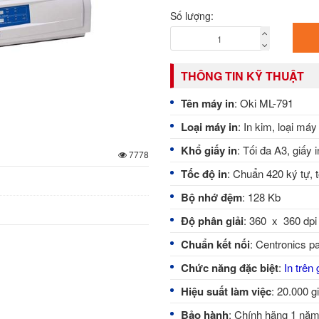
Số lượng:
THÔNG TIN KỸ THUẬT
Tên máy in
: Oki ML-791
Loại máy in
: In kim, loại má
Khổ giấy in
: Tối đa A3, giấy i
7778
Tốc độ in
: Chuẩn 420 ký tự, t
Bộ nhớ đệm
: 128 Kb
Độ phân giải
: 360 x 360 dpi
Chuẩn kết nối
: Centronics pa
Chức năng đặc biệt
:
In trên
Hiệu suất làm việc
: 20.000 g
Bảo hành
: Chính hãng 1 nă