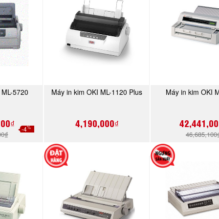
I ML-5720
Máy in kim OKI ML-1120 Plus
Máy in kim OKI 
NGAY
MUA NGAY
MUA N
000₫
4,190,000₫
42,441,00
%
-4
00₫
46,685,100