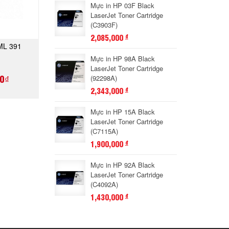
Mực in HP 03F Black
LaserJet Toner Cartridge
(C3903F)
2,085,000
đ
ML 391
GAY
Mực in HP 98A Black
LaserJet Toner Cartridge
0₫
(92298A)
2,343,000
đ
Mực in HP 15A Black
LaserJet Toner Cartridge
(C7115A)
1,900,000
đ
Mực in HP 92A Black
LaserJet Toner Cartridge
(C4092A)
1,430,000
đ