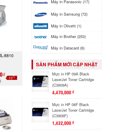
Máy in Panasonic (17)
Máy in Samsung (72)
Máy in Olivetti (1)
Máy in Brother (253)
Máy in Datacard (6)
ML-8810
GAY
SẢN PHẨM MỚI CẬP NHẬT
0₫
Mực in HP 09A Black
%
-10
LaserJet Toner Cartridge
₫
(C3909A)
4,470,000
đ
Mực in HP 06F Black
LaserJet Toner Cartridge
(C3906F)
1,432,000
đ