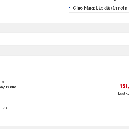
Giao hàng
: Lặp đặt tận nơi m
791
151
áy in kim
Lượt x
ML-791