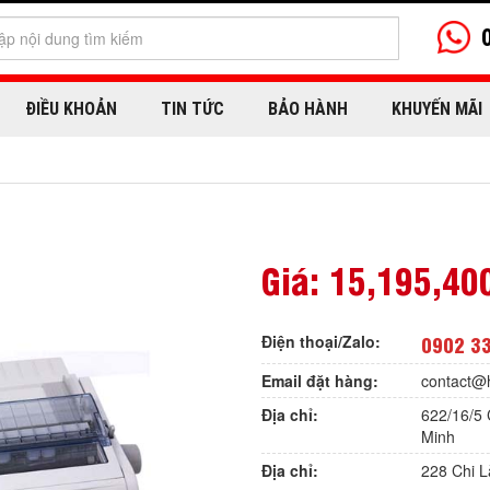
ĐIỀU KHOẢN
TIN TỨC
BẢO HÀNH
KHUYẾN MÃI
Giá:
15,195,40
Điện thoại/Zalo:
0902 3
Email đặt hàng:
contact@
Địa chỉ:
622/16/5 
Minh
Địa chỉ:
228 Chi 