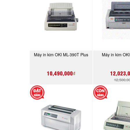
Máy in kim OKI ML-390T Plus
Máy in kim OK
MUA NGAY
MUA 
10,490,000₫
12,023,
12,500,0