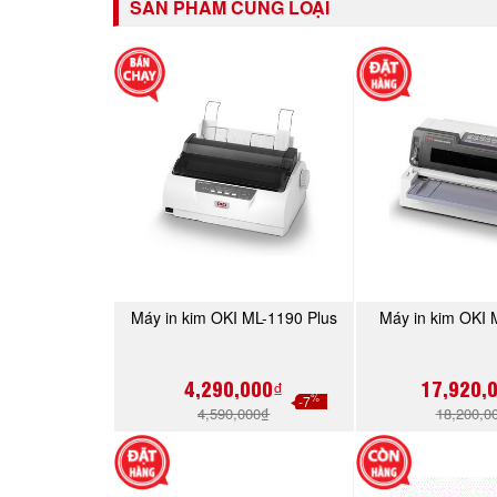
SẢN PHẨM CÙNG LOẠI
Máy in kim OKI ML-1190 Plus
Máy in kim OKI
MUA NGAY
MUA 
4,290,000₫
17,920,
%
-7
4,590,000₫
18,200,0