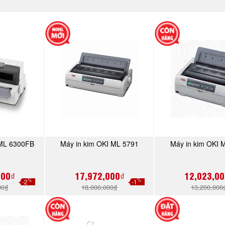
 ML 6300FB
Máy in kim OKI ML 5791
Máy in kim OKI 
NGAY
MUA NGAY
MUA N
000₫
17,972,000₫
12,023,00
%
%
-2
-1
00₫
18,000,000₫
13,200,000