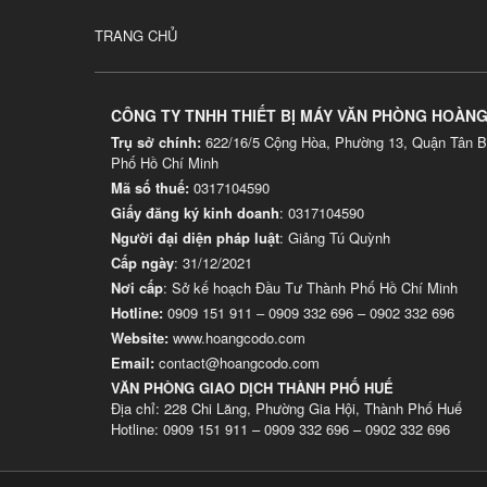
TRANG CHỦ
CÔNG TY TNHH THIẾT BỊ MÁY VĂN PHÒNG HOÀN
Trụ sở chính:
622/16/5 Cộng Hòa, Phường 13, Quận Tân B
Phố Hồ Chí Minh
Mã số thuế:
0317104590
Giấy đăng ký kinh doanh
: 0317104590
Người đại diện pháp luật
: Giảng Tú Quỳnh
Cấp ngày
: 31/12/2021
Nơi cấp
: Sở kế hoạch Đầu Tư Thành Phố Hồ Chí Minh
Hotline:
0909 151 911
–
0909 332 696
–
0902 332 696
Website
:
www.hoangcodo.com
Email:
contact@hoangcodo.com
VĂN PHÒNG GIAO DỊCH THÀNH PHỐ HUẾ
Địa chỉ: 228 Chi Lăng, Phường Gia Hội, Thành Phố Huế
Hotline: 0909 151 911 – 0909 332 696 – 0902 332 696