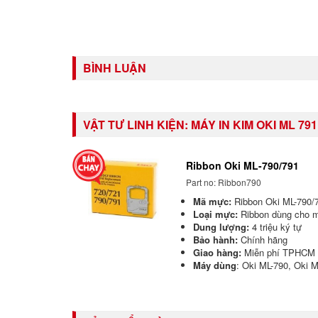
BÌNH LUẬN
VẬT TƯ LINH KIỆN:
MÁY IN KIM OKI ML 791
Ribbon Oki ML-790/791
Part no: Ribbon790
Mã mực:
Ribbon Oki ML-790/
Loại mực:
Ribbon dùng cho m
Dung lượng:
4 triệu ký tự
Bảo hành:
Chính hãng
Giao hàng:
Miễn phí TPHCM
Máy dùng
: Oki ML-790, Oki 