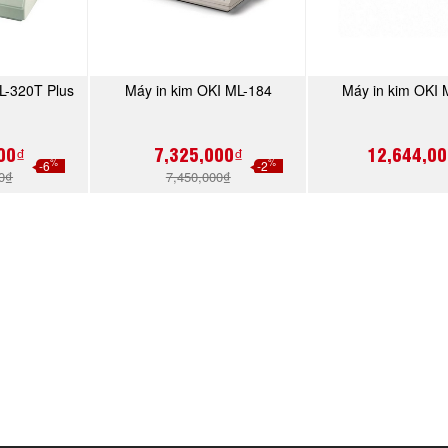
L-320T Plus
Máy in kim OKI ML-184
Máy in kim OKI 
NGAY
MUA NGAY
MUA N
00₫
7,325,000₫
12,644,00
%
%
-6
-2
00₫
7,450,000₫