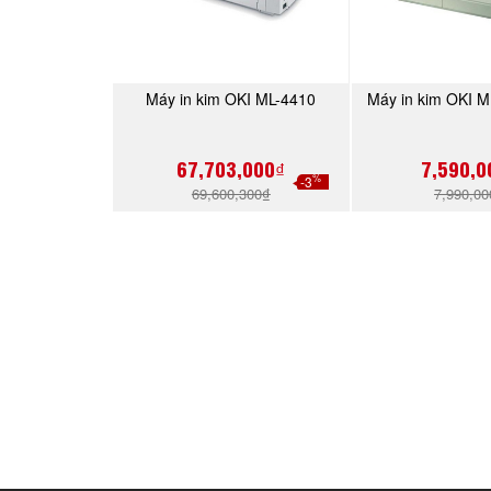
Máy in kim OKI ML-4410
Máy in kim OKI M
MUA NGAY
MUA 
67,703,000₫
7,590,0
%
-3
69,600,300₫
7,990,0