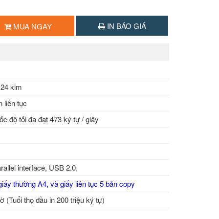
IN BÁO GIÁ
MUA NGAY
y 24 kim
n liên tục
ốc độ tối đa đạt 473 ký tự / giây
rallel interface, USB 2.0,
 giấy thường A4, và giấy liên tục 5 bản copy
iờ (Tuổi thọ đầu in 200 triệu ký tự)
m