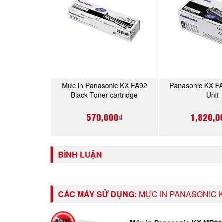
Mực in Panasonic KX FA92
Panasonic KX F
MUA NGAY
MUA 
Black Toner cartridge
Unit
570,000₫
1,820,0
BÌNH LUẬN
CÁC MÁY SỬ DỤNG:
MỰC IN PANASONIC 