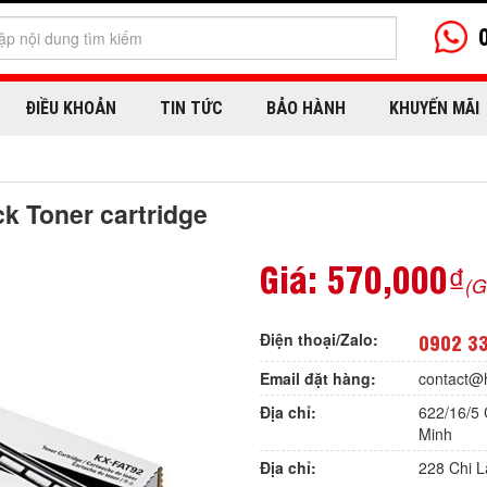
ĐIỀU KHOẢN
TIN TỨC
BẢO HÀNH
KHUYẾN MÃI
k Toner cartridge
Giá:
570,000₫
(G
Điện thoại/Zalo:
0902 3
Email đặt hàng:
contact@
Địa chỉ:
622/16/5 
Minh
Địa chỉ:
228 Chi 