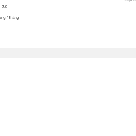
 2.0
ang / tháng