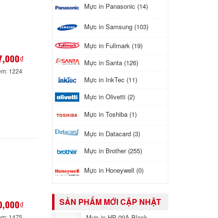
Mực in Panasonic (14)
Mực in Samsung (103)
Mực in Fullmark (19)
7,000₫
Mực in Santa (126)
em: 1224
Mực in InkTec (11)
Mực in Olivetti (2)
Mực in Toshiba (1)
Mực in Datacard (3)
Mực in Brother (255)
Mực in Honeywell (0)
SẢN PHẨM MỚI CẬP NHẬT
0,000₫
em: 1475
Mực in HP 09A Black