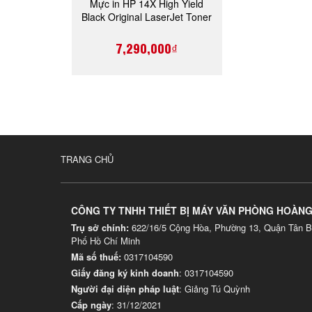
Mực in HP 14X High Yield
MUA NGAY
Black Original LaserJet Toner
Cartridge (CF214X)
7,290,000₫
TRANG CHỦ
CÔNG TY TNHH THIẾT BỊ MÁY VĂN PHÒNG HOÀN
Trụ sở chính:
622/16/5 Cộng Hòa, Phường 13, Quận Tân B
Phố Hồ Chí Minh
Mã số thuế:
0317104590
Giấy đăng ký kinh doanh
: 0317104590
Người đại diện pháp luật
: Giảng Tú Quỳnh
Cấp ngày
: 31/12/2021