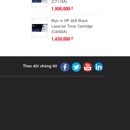
(C7115A)
1,900,000
đ
Mực in HP 92A Black
LaserJet Toner Cartridge
(C4092A)
1,430,000
đ
Theo dõi chúng tôi