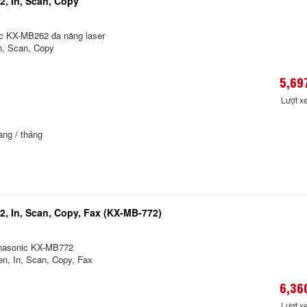
, In, Scan, Copy
c KX-MB262 đa năng laser
n, Scan, Copy
5,69
Lượt x
ang / tháng
, In, Scan, Copy, Fax (KX-MB-772)
nasonic KX-MB772
n, In, Scan, Copy, Fax
6,36
Lượt x