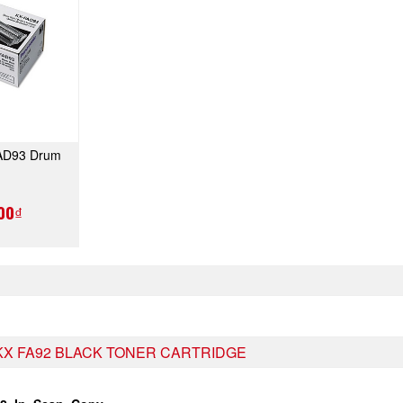
AD93 Drum
NGAY
00₫
KX FA92 BLACK TONER CARTRIDGE