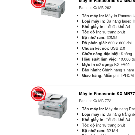
Máy in Panasonic KX MB262
Part no: KX-MB-262
Tên máy in:
Máy in Panasoni
Loại máy in:
Đa năng laser, I
Khổ giấy in:
Tối đa khổ A4
Tốc độ in:
18 trang phút
Bộ nhớ ram:
32MB
Độ phân giải:
600 x 600 dpi
Chuẩn kết nối:
USB 2.0
Chức năng đặc biệt:
Không
Hiệu suất làm việc:
10.000 tr
Mực in sử dụng:
KX-FA92
Bảo hành:
Chính hãng 1 năm
Giao hàng:
Miễn phí TPHCM
Máy in Panasonic KX MB772
Part no: KX-MB-772
Tên máy in:
Máy đa năng Pa
Loại máy in:
Đa năng trắng đe
Khổ giấy in:
Tối đa khổ A4
Tốc độ in:
18 trang phút
Bộ nhớ ram:
32 MB