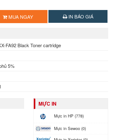
IN BÁO GIÁ
MUA NGAY
X-FA92 Black Toner cartridge
 phủ 5%
M
MỰC IN
Mực in HP (778)
Mực in Sewoo (0)
Mực in Xprinter (0)