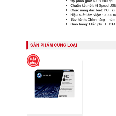
Độ phân giải:
600 x 600 dpi
Chuẩn kết nối:
Hi-Speed USB
Chức năng đặc biệt:
PC Fax
Hiệu suất làm việc:
10,000 tr
Bảo hành:
Chính hãng 1 năm
Giao hàng:
Miễn phí TPHCM
SẢN PHẨM CÙNG LOẠI