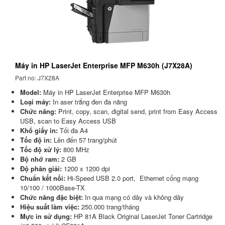
Máy in HP LaserJet Enterprise MFP M630h (J7X28A)
Part no: J7X28A
Model:
Máy in HP LaserJet Enterprise MFP M630h
Loại máy:
In aser trắng đen đa năng
Chức năng:
Print, copy, scan, digital send, print from Easy Access
USB, scan to Easy Access USB
Khổ giấy in:
Tối đa A4
Tốc độ in:
Lên đến 57 trang/phút
Tốc độ xử lý:
800 MHz
Bộ nhớ ram:
2 GB
Độ phân giải:
1200 x 1200 dpi
Chuẩn kết nối:
Hi-Speed ​​USB 2.0 port, Ethernet cổng mạng
10/100 / 1000Base-TX
Chức năng đặc biệt:
In qua mạng có dây và không dây
Hiệu suất làm việc:
250.000 trang/tháng
Mực in sử dụng:
HP 81A Black Original LaserJet Toner Cartridge