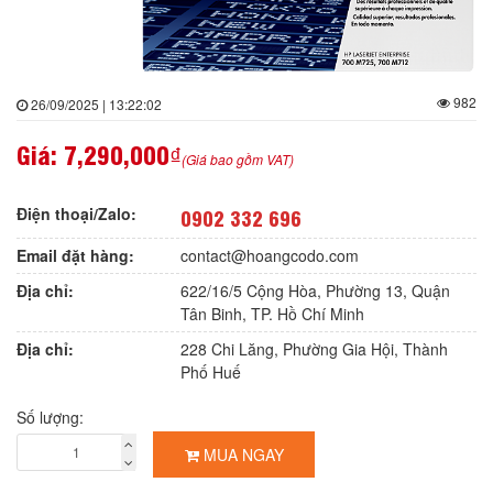
982
26/09/2025 | 13:22:02
Giá:
7,290,000₫
(Giá bao gồm VAT)
Điện thoại/Zalo:
0902 332 696
Email đặt hàng:
contact@hoangcodo.com
Địa chỉ:
622/16/5 Cộng Hòa, Phường 13, Quận
Tân Binh, TP. Hồ Chí Minh
Địa chỉ:
228 Chi Lăng, Phường Gia Hội, Thành
Phố Huế
Số lượng:
MUA NGAY