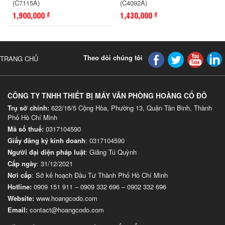
(C7115A)
(C4092A)
1,900,000
1,430,000
đ
đ
Theo dõi chúng tôi
TRANG CHỦ
CÔNG TY TNHH THIẾT BỊ MÁY VĂN PHÒNG HOÀNG CỐ ĐÔ
Trụ sở chính:
622/16/5 Cộng Hòa, Phường 13, Quận Tân Binh, Thành
Phố Hồ Chí Minh
Mã số thuế:
0317104590
Giấy đăng ký kinh doanh
: 0317104590
Người đại diện pháp luật
: Giảng Tú Quỳnh
Cấp ngày
: 31/12/2021
Nơi cấp
: Sở kế hoạch Đầu Tư Thành Phố Hồ Chí Minh
Hotline:
0909 151 911
–
0909 332 696
–
0902 332 696
Website
:
www.hoangcodo.com
Email:
contact@hoangcodo.com