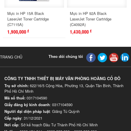
Mực in HP 15A Black
Mực in HP 92A Black
LaserJet Toner Cartridge
LaserJet Toner Cartridge
(C7115A)
(C4092A)
1,900,000
1,430,000
đ
đ
Theo dõi chúng tôi
TRANG CHỦ
CÔNG TY TNHH THIẾT BỊ MÁY VĂN PHÒNG HOÀNG CỐ ĐÔ
Trụ sở chính:
622/16/5 Cộng Hòa, Phường 13, Quận Tân Binh, Thành
Phố Hồ Chí Minh
Mã số thuế:
0317104590
Giấy đăng ký kinh doanh
: 0317104590
Người đại diện pháp luật
: Giảng Tú Quỳnh
Cấp ngày
: 31/12/2021
Nơi cấp
: Sở kế hoạch Đầu Tư Thành Phố Hồ Chí Minh