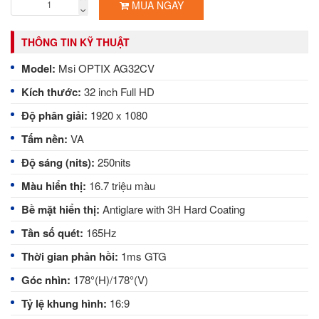
MUA NGAY
THÔNG TIN KỸ THUẬT
Model:
Msi OPTIX AG32CV
Kích thước:
32
inch Full HD
Độ phân giải:
1920 x 1080
Tấm nền:
VA
Độ sáng (nits):
250nits
Màu hiển thị:
16.7 triệu màu
Bề mặt hiển thị:
Antiglare with 3H Hard Coating
Tần số quét:
165Hz
Thời gian phản hồi:
1
ms GTG
Góc nhìn:
178°(H)/178°(V)
Tỷ lệ khung hình:
16
:9