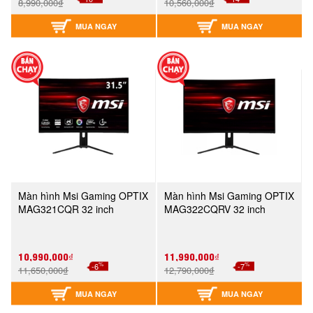
8,990,000₫
10,560,000₫
MUA NGAY
MUA NGAY
Màn hình Msi Gaming OPTIX
Màn hình Msi Gaming OPTIX
MAG321CQR 32 inch
MAG322CQRV 32 inch
10,990,000₫
11,990,000₫
%
%
-6
-7
11,650,000₫
12,790,000₫
MUA NGAY
MUA NGAY