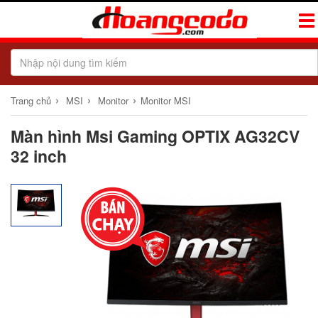
Tog
Navi
›
›
›
Trang chủ
MSI
Monitor
Monitor MSI
Màn hình Msi Gaming OPTIX AG32CV
32 inch