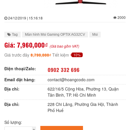
2000
24/12/2019 | 15:16:18
Tag
Màn hình Msi Gaming OPTIX AG32CV
Msi
Giá:
7,960,000₫
(Giá bao gồm VAT)
8,790,000₫
Giá trước đây
Tiết kiệm
10%
Điện thoại/Zalo:
0902 332 696
Email đặt hàng:
contact@hoangcodo.com
Địa chỉ:
622/16/5 Cộng Hòa, Phường 13, Quận
Tân Binh, TP. Hồ Chí Minh
Địa chỉ:
228 Chi Lăng, Phường Gia Hội, Thành
Phố Huế
Số lượng: