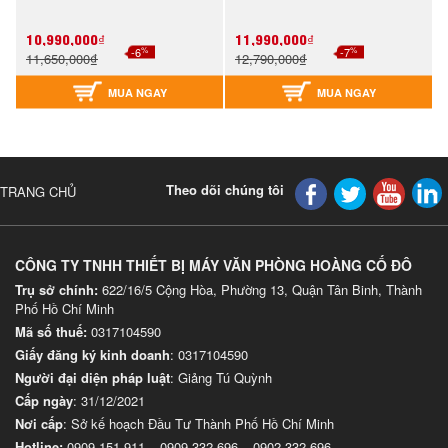
10,990,000₫
11,990,000₫
%
%
-6
-7
11,650,000₫
12,790,000₫
MUA NGAY
MUA NGAY
Theo dõi chúng tôi
TRANG CHỦ
CÔNG TY TNHH THIẾT BỊ MÁY VĂN PHÒNG HOÀNG CỐ ĐÔ
Trụ sở chính:
622/16/5 Cộng Hòa, Phường 13, Quận Tân Binh, Thành
Phố Hồ Chí Minh
Mã số thuế:
0317104590
Giấy đăng ký kinh doanh
: 0317104590
Người đại diện pháp luật
: Giảng Tú Quỳnh
Cấp ngày
: 31/12/2021
Nơi cấp
: Sở kế hoạch Đầu Tư Thành Phố Hồ Chí Minh
Hotline:
0909 151 911
–
0909 332 696
–
0902 332 696