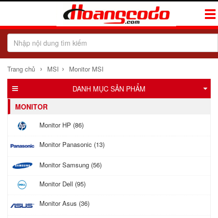
Tog
Navi
›
›
Trang chủ
MSI
Monitor MSI
DANH MỤC SẢN PHẨM
MONITOR
Monitor HP (86)
Monitor Panasonic (13)
Monitor Samsung (56)
Monitor Dell (95)
Monitor Asus (36)