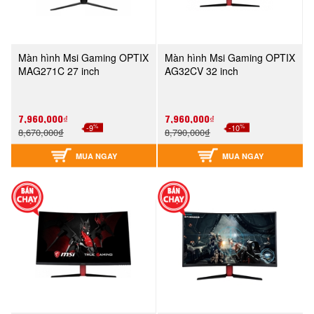
Màn hình Msi Gaming OPTIX
Màn hình Msi Gaming OPTIX
MAG271C 27 inch
AG32CV 32 inch
7,960,000₫
7,960,000₫
%
%
-9
-10
8,670,000₫
8,790,000₫
MUA NGAY
MUA NGAY