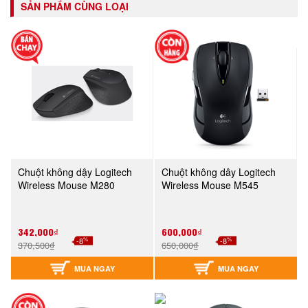
SẢN PHẨM CÙNG LOẠI
Chuột không dậy Logitech
Chuột không dây Logitech
Wireless Mouse M280
Wireless Mouse M545
342,000₫
600,000₫
%
%
-8
-8
370,500₫
650,000₫
MUA NGAY
MUA NGAY