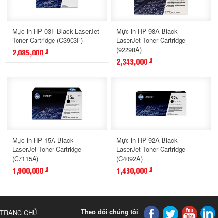
Mực in HP 03F Black LaserJet
Mực in HP 98A Black
Toner Cartridge (C3903F)
LaserJet Toner Cartridge
(92298A)
2,085,000
đ
2,343,000
đ
Mực in HP 15A Black
Mực in HP 92A Black
LaserJet Toner Cartridge
LaserJet Toner Cartridge
(C7115A)
(C4092A)
1,900,000
1,430,000
đ
đ
Theo dõi chúng tôi
TRANG CHỦ