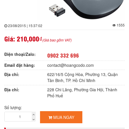
1555
23/08/2015 | 15:37:02
Giá:
210,000₫
(Giá bao gồm VAT)
Điện thoại/Zalo:
0902 332 696
Email đặt hàng:
contact@hoangcodo.com
Địa chỉ:
622/16/5 Cộng Hòa, Phường 13, Quận
Tân Binh, TP. Hồ Chí Minh
Địa chỉ:
228 Chi Lăng, Phường Gia Hội, Thành
Phố Huế
Số lượng:
MUA NGAY