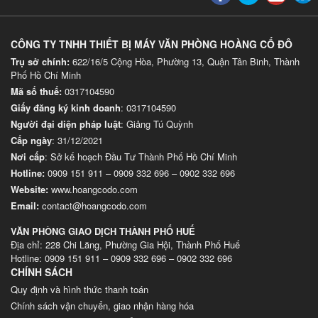
CÔNG TY TNHH THIẾT BỊ MÁY VĂN PHÒNG HOÀNG CỐ ĐÔ
Trụ sở chính:
622/16/5 Cộng Hòa, Phường 13, Quận Tân Binh, Thành
Phố Hồ Chí Minh
Mã số thuế:
0317104590
Giấy đăng ký kinh doanh
: 0317104590
Người đại diện pháp luật
: Giảng Tú Quỳnh
Cấp ngày
: 31/12/2021
Nơi cấp
: Sở kế hoạch Đầu Tư Thành Phố Hồ Chí Minh
Hotline:
0909 151 911
–
0909 332 696
–
0902 332 696
Website
:
www.hoangcodo.com
Email:
contact@hoangcodo.com
VĂN PHÒNG GIAO DỊCH THÀNH PHỐ HUẾ
Địa chỉ: 228 Chi Lăng, Phường Gia Hội, Thành Phố Huế
Hotline: 0909 151 911 – 0909 332 696 – 0902 332 696
CHÍNH SÁCH
Quy định và hình thức thanh toán
Chính sách vận chuyển, giao nhận hàng hóa