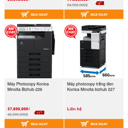
%
-9
84,500,000₫
MUA NGAY
MUA NGAY
Máy Photocopy Konica
Máy photocopy trắng đen
Minolta Bizhub-226
Konica Minolta bizhub 227
37,600,000₫
Liên hệ
%
-11
42,000,000₫
MUA NGAY
MUA NGAY