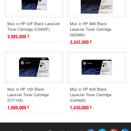
Mực in HP 03F Black LaserJet
Mực in HP 98A Black
Toner Cartridge (C3903F)
LaserJet Toner Cartridge
(92298A)
2,085,000
đ
2,343,000
đ
Mực in HP 15A Black
Mực in HP 92A Black
LaserJet Toner Cartridge
LaserJet Toner Cartridge
(C7115A)
(C4092A)
1,900,000
1,430,000
đ
đ