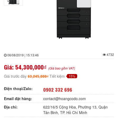
4732
06/08/2019 | 15:13:46
Giá:
54,300,000₫
(Giá bao gồm VAT)
63,245,000₫
Giá trước đây
Tiết kiệm
15%
Điện thoại/Zalo:
0902 332 696
Email đặt hàng:
contact@hoangcodo.com
Địa chỉ:
622/16/5 Cộng Hòa, Phường 13, Quận
Tân Binh, TP. Hồ Chí Minh