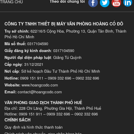
Theo dõi chúng tôi
TRANG CHỦ
CÔNG TY TNHH THIẾT BỊ MÁY VĂN PHÒNG HOÀNG CỐ ĐÔ
Trụ sở chính:
622/16/5 Cộng Hòa, Phường 13, Quận Tân Binh, Thành
Phố Hồ Chí Minh
Mã số thuế:
0317104590
Giấy đăng ký kinh doanh
: 0317104590
Người đại diện pháp luật
: Giảng Tú Quỳnh
Cấp ngày
: 31/12/2021
Nơi cấp
: Sở kế hoạch Đầu Tư Thành Phố Hồ Chí Minh
Hotline:
0909 151 911
–
0909 332 696
–
0902 332 696
Website
:
www.hoangcodo.com
Email:
contact@hoangcodo.com
VĂN PHÒNG GIAO DỊCH THÀNH PHỐ HUẾ
Địa chỉ: 228 Chi Lăng, Phường Gia Hội, Thành Phố Huế
Hotline: 0909 151 911 – 0909 332 696 – 0902 332 696
CHÍNH SÁCH
Quy định và hình thức thanh toán
Chính sách vận chuyển, giao nhận hàng hóa