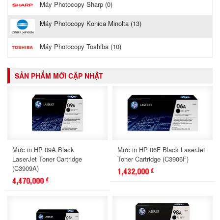
Máy Photocopy Sharp (0)
Máy Photocopy Konica Minolta (13)
Máy Photocopy Toshiba (10)
SẢN PHẨM MỚI CẬP NHẬT
Mực in HP 09A Black
Mực in HP 06F Black LaserJet
LaserJet Toner Cartridge
Toner Cartridge (C3906F)
(C3909A)
1,432,000
đ
4,470,000
đ