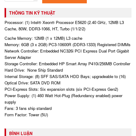
THÔNG TIN KỸ THUẬT
Processor: (1) Intel® Xeon® Processor E5620 (2.40 GHz, 12MB L3
Cache, 80W, DDR3-1066, HT, Turbo (1/1/2/2)
Cache Memory: 12MB (1 x 12MB) L3 cache
Memory: 6GB (3 x 2GB) PC3-10600R (DDR3-1333) Registered DIMMs
Network Controller: Embedded NC326i PCI Express Dual Port Gigabit
Server Adapter
Storage Controller: Embedded HP Smart Array P410i/256MB Controller
Hard Drive: None Ship Standard
Internal Storage: (8) SFF SAS/SATA HDD Bays; upgradeable to (16)
Optical Drive: SATA DVD ROM
PCI-Express Slots: Six expansion slots (six PCI-Express Gen2)
Power Supply: (1) 460 Watt Hot-Plug (Redundancy enabled) power
supply
Fans: 3 fans ship standard
Form Factor: Tower (5U)
BÌNH LUẬN