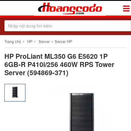
Tog
Navi
›
›
›
Trang chủ
HP
Server
Server HP
HP ProLiant ML350 G6 E5620 1P
6GB-R P410i/256 460W RPS Tower
Server (594869-371)