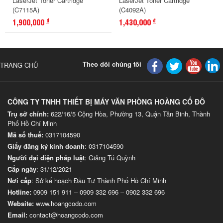
LaserJet Toner Cartridge
LaserJet Toner Cartridge
(C7115A)
(C4092A)
1,900,000
1,430,000
đ
đ
Theo dõi chúng tôi
TRANG CHỦ
CÔNG TY TNHH THIẾT BỊ MÁY VĂN PHÒNG HOÀNG CỐ ĐÔ
Trụ sở chính:
622/16/5 Cộng Hòa, Phường 13, Quận Tân Binh, Thành
Phố Hồ Chí Minh
Mã số thuế:
0317104590
Giấy đăng ký kinh doanh
: 0317104590
Người đại diện pháp luật
: Giảng Tú Quỳnh
Cấp ngày
: 31/12/2021
Nơi cấp
: Sở kế hoạch Đầu Tư Thành Phố Hồ Chí Minh
Hotline:
0909 151 911
–
0909 332 696
–
0902 332 696
Website
:
www.hoangcodo.com
Email:
contact@hoangcodo.com