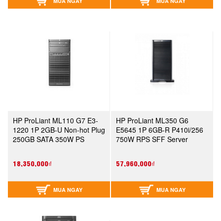
MUA NGAY
MUA NGAY
HP ProLiant ML110 G7 E3-
HP ProLiant ML350 G6
1220 1P 2GB-U Non-hot Plug
E5645 1P 6GB-R P410i/256
250GB SATA 350W PS
750W RPS SFF Server
Server (626474-371)
(638181-371)
18,350,000₫
57,960,000₫
MUA NGAY
MUA NGAY