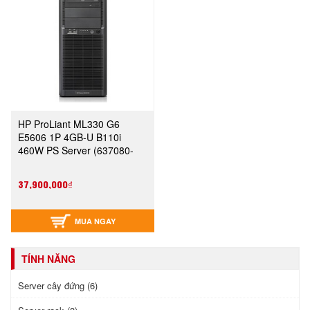
HP ProLiant ML330 G6
E5606 1P 4GB-U B110i
460W PS Server (637080-
371)
37,900,000₫
MUA NGAY
TÍNH NĂNG
Server cây đứng (6)