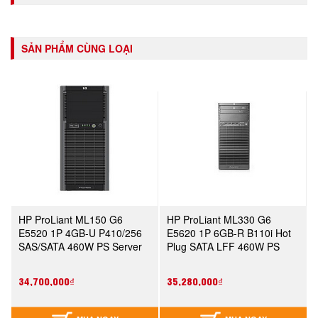
SẢN PHẨM CÙNG LOẠI
HP ProLiant ML150 G6
HP ProLiant ML330 G6
E5520 1P 4GB-U P410/256
E5620 1P 6GB-R B110i Hot
SAS/SATA 460W PS Server
Plug SATA LFF 460W PS
Perf Server (600911-371)
34,700,000₫
35,280,000₫