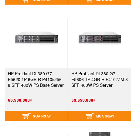
HP ProLiant DL380 G7
HP ProLiant DL380 G7
E5620 1P 6GB-R P410i/256
E5606 1P 4GB-R P410i/ZM 8
8 SFF 460W PS Base Server
SFF 460W PS Server
(589152-371)
(633408-371)
66,500,000₫
59,650,000₫
MUA NGAY
MUA NGAY