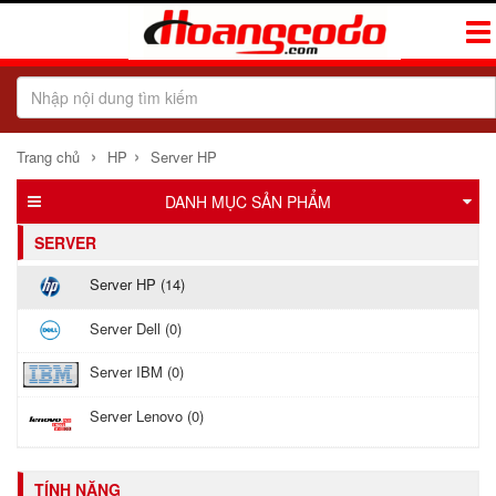
Tog
Navi
›
›
Trang chủ
HP
Server HP
DANH MỤC SẢN PHẨM
SERVER
Server HP (14)
Server Dell (0)
Server IBM (0)
Server Lenovo (0)
TÍNH NĂNG