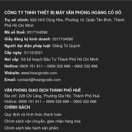
CÔNG TY TNHH THIẾT BỊ MÁY VĂN PHÒNG HOÀNG CỐ ĐÔ
Trụ sở chính:
622/16/5 Cộng Hòa, Phường 13, Quận Tân Binh, Thành
Phố Hồ Chí Minh
Mã số thuế:
0317104590
Giấy đăng ký kinh doanh
: 0317104590
Người đại diện pháp luật
: Giảng Tú Quỳnh
Cấp ngày
: 31/12/2021
Nơi cấp
: Sở kế hoạch Đầu Tư Thành Phố Hồ Chí Minh
Hotline:
0909 151 911
–
0909 332 696
–
0902 332 696
Website
:
www.hoangcodo.com
Email:
contact@hoangcodo.com
VĂN PHÒNG GIAO DỊCH THÀNH PHỐ HUẾ
Địa chỉ: 228 Chi Lăng, Phường Gia Hội, Thành Phố Huế
Hotline: 0909 151 911 – 0909 332 696 – 0902 332 696
CHÍNH SÁCH
Quy định và hình thức thanh toán
Chính sách vận chuyển, giao nhận hàng hóa
Chính sách bảo hành sản phẩm