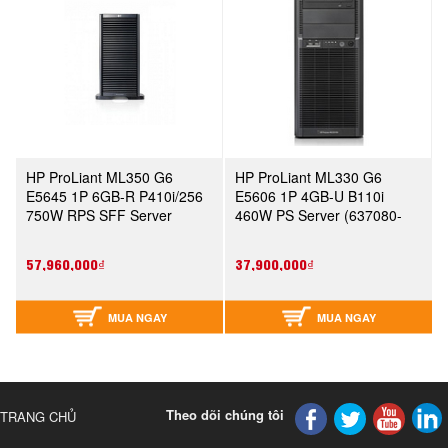
HP ProLiant ML350 G6
HP ProLiant ML330 G6
E5645 1P 6GB-R P410i/256
E5606 1P 4GB-U B110i
750W RPS SFF Server
460W PS Server (637080-
(638181-371)
371)
57,960,000₫
37,900,000₫
MUA NGAY
MUA NGAY
Theo dõi chúng tôi
TRANG CHỦ