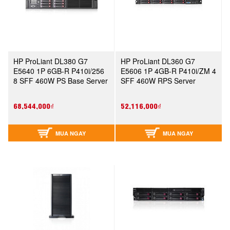
HP ProLiant DL380 G7
HP ProLiant DL360 G7
E5640 1P 6GB-R P410i/256
E5606 1P 4GB-R P410i/ZM 4
8 SFF 460W PS Base Server
SFF 460W RPS Server
(583967-371)
(633778-371)
68,544,000₫
52,116,000₫
MUA NGAY
MUA NGAY