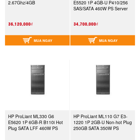
2.67Ghz/4GB
E5520 1P 4GB-U P410/256
SAS/SATA 460W PS Server
36,120,000₫
34,700,000₫
MUA NGAY
MUA NGAY
HP ProLiant ML330 G6
HP ProLiant ML110 G7 E3-
E5620 1P 6GB-R B110i Hot
1220 1P 2GB-U Non-hot Plug
Plug SATA LFF 460W PS
250GB SATA 350W PS
Perf Server (600911-371)
Server (626474-371)