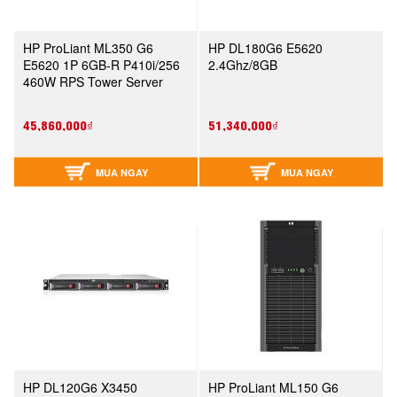
HP ProLiant ML350 G6
HP DL180G6 E5620
E5620 1P 6GB-R P410i/256
2.4Ghz/8GB
460W RPS Tower Server
(594869-371)
45,860,000₫
51,340,000₫
MUA NGAY
MUA NGAY
HP DL120G6 X3450
HP ProLiant ML150 G6