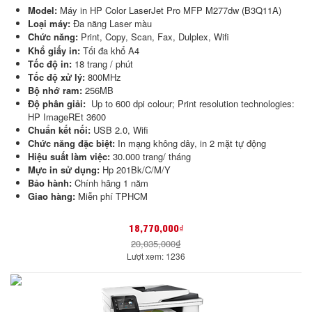
Model:
Máy in HP Color LaserJet Pro MFP M277dw (B3Q11A)
Loại máy:
Đa năng Laser màu
Chức năng:
Print, Copy, Scan, Fax, Dulplex, Wifi
Khổ giấy in:
Tối đa khổ A4
Tốc độ in:
18 trang / phút
Tốc độ xử lý:
800MHz
Bộ nhớ ram:
256MB
Độ phân giải:
Up to 600 dpi colour; Print resolution technologies:
HP ImageREt 3600
Chuẩn kết nối:
USB 2.0, Wifi
Chức năng đặc biệt:
In mạng không dây, in 2 mặt tự động
Hiệu suất làm việc:
30.000 trang/ tháng
Mực in sử dụng:
Hp 201Bk/C/M/Y
Bảo hành:
Chính hãng 1 năm
Giao hàng:
Miễn phí TPHCM
18,770,000₫
20,035,000₫
Lượt xem: 1236