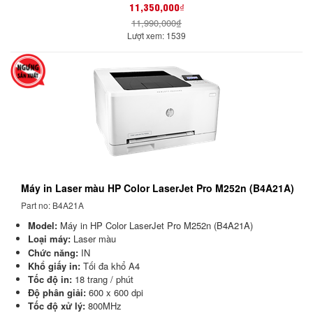
11,350,000₫
11,990,000₫
Lượt xem: 1539
Máy in Laser màu HP Color LaserJet Pro M252n (B4A21A)
Part no: B4A21A
Model:
Máy in HP Color LaserJet Pro M252n (B4A21A)
Loại máy:
Laser màu
Chức năng:
IN
Khổ giấy in:
Tối đa khổ A4
Tốc độ in:
18 trang / phút
Độ phân giải:
600 x 600 dpi
Tốc độ xử lý:
800MHz