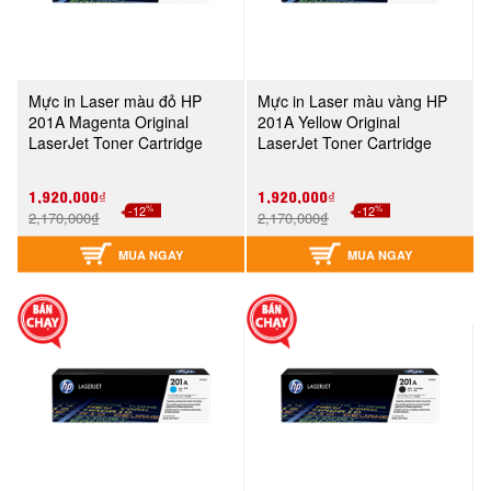
Mực in Laser màu đỏ HP
Mực in Laser màu vàng HP
201A Magenta Original
201A Yellow Original
LaserJet Toner Cartridge
LaserJet Toner Cartridge
(CF403A)
(CF402A)
1,920,000₫
1,920,000₫
%
%
-12
-12
2,170,000₫
2,170,000₫
MUA NGAY
MUA NGAY