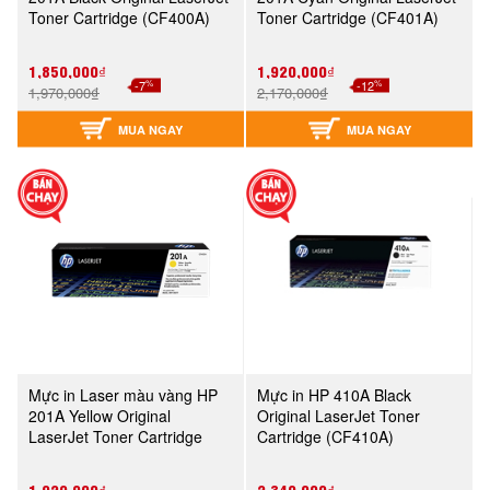
Toner Cartridge (CF400A)
Toner Cartridge (CF401A)
1,850,000₫
1,920,000₫
%
%
-7
-12
1,970,000₫
2,170,000₫
MUA NGAY
MUA NGAY
Mực in Laser màu vàng HP
Mực in HP 410A Black
201A Yellow Original
Original LaserJet Toner
LaserJet Toner Cartridge
Cartridge (CF410A)
(CF402A)
1,920,000₫
2,340,000₫