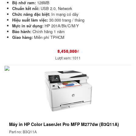
Bộ nhớ ram:
128MB
Chuẩn kết nối:
USB 2.0, Network
Chức năng đặc biệt:
In mạng có dây
Hiệu suất làm việc:
30.000 trang / tháng
Mực in sử dụng:
HP 201A/Bk/C/M/Y
Bảo hành:
Chính hãng 1 năm
Giao hàng:
Miễn phí TPHCM
8,450,000₫
Lượt xem: 1011
Máy in HP Color LaserJet Pro MFP M277dw (B3Q11A)
Part no: B3Q11A