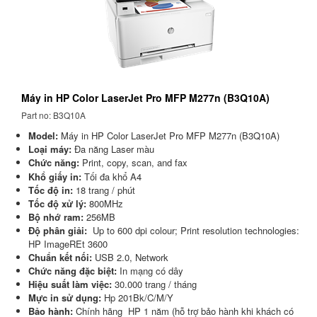
Máy in HP Color LaserJet Pro MFP M277n (B3Q10A)
Part no: B3Q10A
Model:
Máy in HP Color LaserJet Pro MFP M277n (B3Q10A)
Loại máy:
Đa năng Laser màu
Chức năng:
Print, copy, scan, and fax
Khổ giấy in:
Tối đa khổ A4
Tốc độ in:
18 trang / phút
Tốc độ xử lý:
800MHz
Bộ nhớ ram:
256MB
Độ phân giải:
Up to 600 dpi colour; Print resolution technologies:
HP ImageREt 3600
Chuẩn kết nối:
USB 2.0, Network
Chức năng đặc biệt:
In mạng có dây
Hiệu suất làm việc:
30.000 trang / tháng
Mực in sử dụng:
Hp 201Bk/C/M/Y
Bảo hành:
Chính hãng HP 1 năm (hỗ trợ bảo hành khi khách có