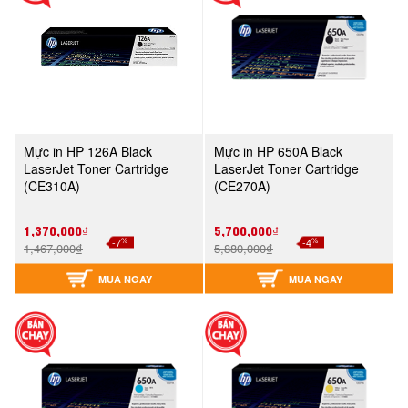
Mực in HP 126A Black
Mực in HP 650A Black
LaserJet Toner Cartridge
LaserJet Toner Cartridge
(CE310A)
(CE270A)
1,370,000₫
5,700,000₫
%
%
-7
-4
1,467,000₫
5,880,000₫
MUA NGAY
MUA NGAY