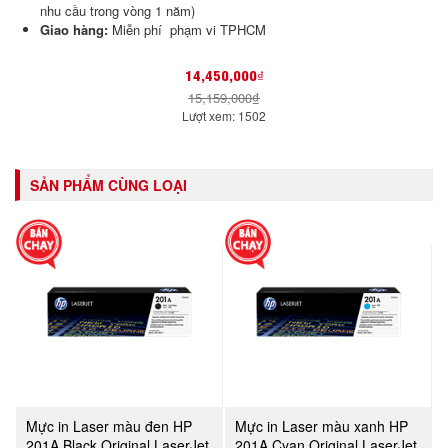
nhu cầu trong vòng 1 năm)
Giao hàng:
Miễn phí phạm vi TPHCM
14,450,000₫
15,159,000₫
Lượt xem: 1502
SẢN PHẨM CÙNG LOẠI
Mực in Laser màu đen HP
Mực in Laser màu xanh HP
201A Black Original LaserJet
201A Cyan Original LaserJet