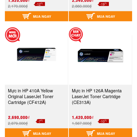
%
%
-12
-19
2,170,000₫
2,860,000₫
MUA NGAY
MUA NGAY
Mực in HP 410A Yellow
Mực in HP 126A Magenta
Original LaserJet Toner
LaserJet Toner Cartridge
Cartridge (CF412A)
(CE313A)
2,690,000₫
1,420,000₫
%
%
-7
-10
2,879,000₫
1,567,000₫
MUA NGAY
MUA NGAY