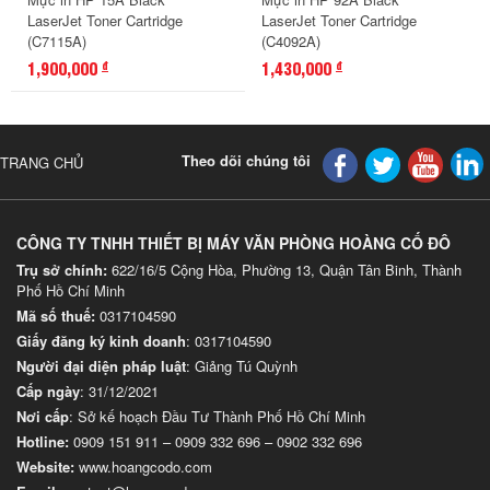
LaserJet Toner Cartridge
LaserJet Toner Cartridge
(C7115A)
(C4092A)
1,900,000
1,430,000
đ
đ
Theo dõi chúng tôi
TRANG CHỦ
CÔNG TY TNHH THIẾT BỊ MÁY VĂN PHÒNG HOÀNG CỐ ĐÔ
Trụ sở chính:
622/16/5 Cộng Hòa, Phường 13, Quận Tân Binh, Thành
Phố Hồ Chí Minh
Mã số thuế:
0317104590
Giấy đăng ký kinh doanh
: 0317104590
Người đại diện pháp luật
: Giảng Tú Quỳnh
Cấp ngày
: 31/12/2021
Nơi cấp
: Sở kế hoạch Đầu Tư Thành Phố Hồ Chí Minh
Hotline:
0909 151 911
–
0909 332 696
–
0902 332 696
Website
:
www.hoangcodo.com