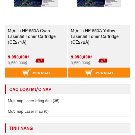
Mực in HP 650A Cyan
Mực in HP 650A Yellow
LaserJet Toner Cartridge
LaserJet Toner Cartridge
(CE271A)
(CE272A)
9,050,000₫
9,050,000₫
%
%
-6
-6
9,550,000₫
9,550,000₫
MUA NGAY
MUA NGAY
CÁC LOẠI MỰC NẠP
Mực nạp Laser trắng đen (35)
Mực nạp Laser màu (0)
TÍNH NĂNG