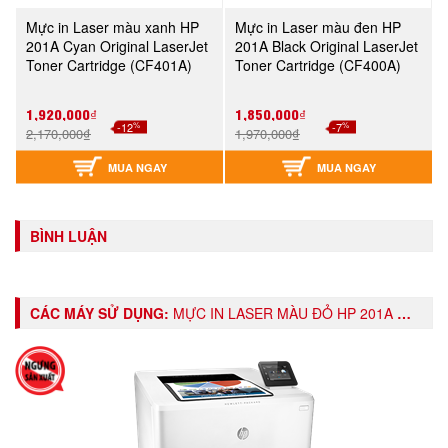
Mực in Laser màu xanh HP
Mực in Laser màu đen HP
201A Cyan Original LaserJet
201A Black Original LaserJet
Toner Cartridge (CF401A)
Toner Cartridge (CF400A)
1,920,000₫
1,850,000₫
%
%
-12
-7
2,170,000₫
1,970,000₫
MUA NGAY
MUA NGAY
BÌNH LUẬN
CÁC MÁY SỬ DỤNG:
MỰC IN LASER MÀU ĐỎ HP 201A MAGENTA ORIGINAL LASERJET TONER CARTRIDGE (CF403A)