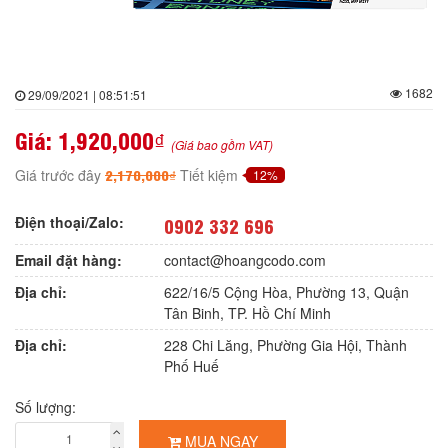
1682
29/09/2021 | 08:51:51
Giá:
1,920,000₫
(Giá bao gồm VAT)
2,170,000₫
Giá trước đây
Tiết kiệm
12%
Điện thoại/Zalo:
0902 332 696
Email đặt hàng:
contact@hoangcodo.com
Địa chỉ:
622/16/5 Cộng Hòa, Phường 13, Quận
Tân Binh, TP. Hồ Chí Minh
Địa chỉ:
228 Chi Lăng, Phường Gia Hội, Thành
Phố Huế
Số lượng:
MUA NGAY