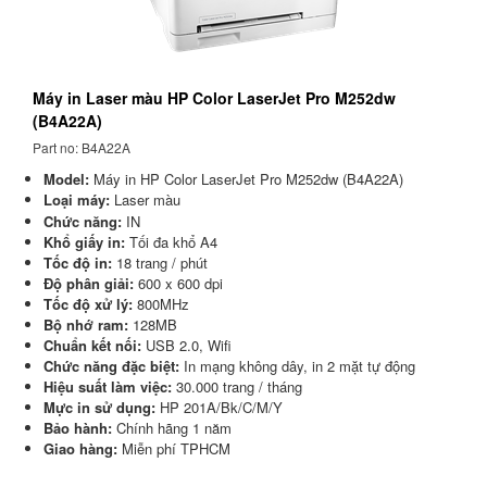
Máy in Laser màu HP Color LaserJet Pro M252dw
(B4A22A)
Part no: B4A22A
Model:
Máy in HP Color LaserJet Pro M252dw (B4A22A)
Loại máy:
Laser màu
Chức năng:
IN
Khổ giấy in:
Tối đa khổ A4
Tốc độ in:
18 trang / phút
Độ phân giải:
600 x 600 dpi
Tốc độ xử lý:
800MHz
Bộ nhớ ram:
128MB
Chuẩn kết nối:
USB 2.0, Wifi
Chức năng đặc biệt:
In mạng không dây, in 2 mặt tự động
Hiệu suất làm việc:
30.000 trang / tháng
Mực in sử dụng:
HP 201A/Bk/C/M/Y
Bảo hành:
Chính hãng 1 năm
Giao hàng:
Miễn phí TPHCM