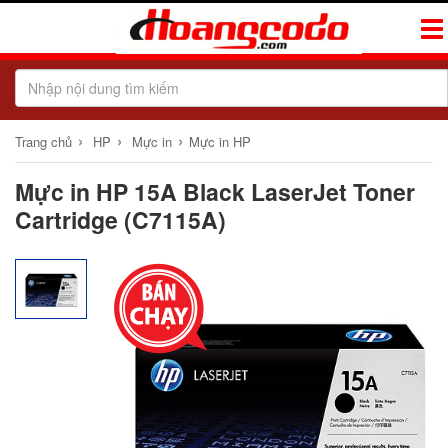
Tog
Navi
›
›
›
Trang chủ
HP
Mực in
Mực in HP
Mực in HP 15A Black LaserJet Toner
Cartridge (C7115A)