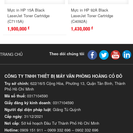
Mực in HP 15A Black
Mực in HP 92A Black
LaserJet Toner Cartridge
LaserJet Toner Cartridge
(C7115A)
(C4092A)
1,900,000
1,430,000
đ
đ
Theo dõi chúng tôi
TRANG CHỦ
CÔNG TY TNHH THIẾT BỊ MÁY VĂN PHÒNG HOÀNG CỐ ĐÔ
Trụ sở chính:
622/16/5 Cộng Hòa, Phường 13, Quận Tân Binh, Thành
Phố Hồ Chí Minh
Mã số thuế:
0317104590
Giấy đăng ký kinh doanh
: 0317104590
Người đại diện pháp luật
: Giảng Tú Quỳnh
Cấp ngày
: 31/12/2021
Nơi cấp
: Sở kế hoạch Đầu Tư Thành Phố Hồ Chí Minh
Hotline:
0909 151 911
–
0909 332 696
–
0902 332 696