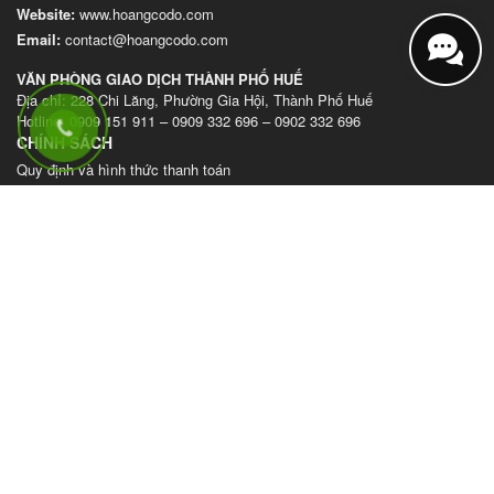
Website
:
www.hoangcodo.com
Email:
contact@hoangcodo.com
VĂN PHÒNG GIAO DỊCH THÀNH PHỐ HUẾ
Địa chỉ: 228 Chi Lăng, Phường Gia Hội, Thành Phố Huế
Hotline: 0909 151 911 – 0909 332 696 – 0902 332 696
CHÍNH SÁCH
Quy định và hình thức thanh toán
Chính sách vận chuyển, giao nhận hàng hóa
Chính sách bảo hành sản phẩm
Chính sách đổi và trả hàng
Chính sách bảo mật thông tin khách hàng
VỀ CHÚNG TÔI
Giới thiệu
Khách hàng
Tuyển dụng
Tin tức
Video
Liên hệ