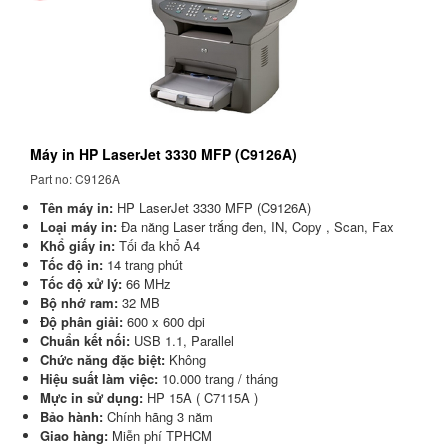
Máy in HP LaserJet 3330 MFP (C9126A)
Part no: C9126A
Tên máy in:
HP LaserJet 3330 MFP (C9126A)
Loại máy in:
Đa năng Laser trắng đen, IN, Copy , Scan, Fax
Khổ giấy in:
Tối đa khổ A4
Tốc độ in:
14 trang phút
Tốc độ xử lý:
66 MHz
Bộ nhớ ram:
32 MB
Độ phân giải:
600 x 600 dpi
Chuẩn kết nối:
USB 1.1, Parallel
Chức năng đặc biệt:
Không
Hiệu suất làm việc:
10.000 trang / tháng
Mực in sử dụng:
HP 15A ( C7115A )
Bảo hành:
Chính hãng 3 năm
Giao hàng:
Miễn phí TPHCM