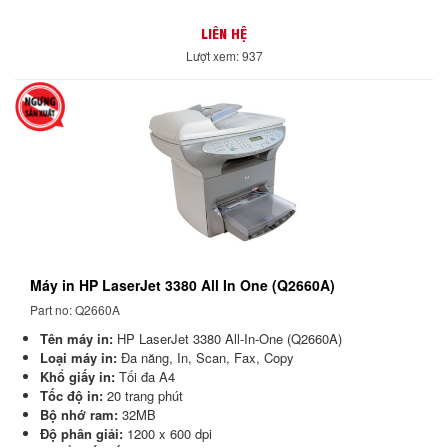
LIÊN HỆ
Lượt xem: 937
Máy in HP LaserJet 3380 All In One (Q2660A)
Part no: Q2660A
Tên máy in:
HP LaserJet 3380 All-In-One (Q2660A)
Loại máy in:
Đa năng, In, Scan, Fax, Copy
Khổ giấy in:
Tối đa A4
Tốc độ in:
20 trang phút
Bộ nhớ ram:
32MB
Độ phân giải:
1200 x 600 dpi