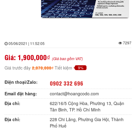
7297
05/06/2021 | 11:52:05
Giá:
1,900,000₫
(Giá bao gồm VAT)
2,070,000₫
Giá trước đây
Tiết kiệm
9%
Điện thoại/Zalo:
0902 332 696
Email đặt hàng:
contact@hoangcodo.com
Địa chỉ:
622/16/5 Cộng Hòa, Phường 13, Quận
Tân Binh, TP. Hồ Chí Minh
Địa chỉ:
228 Chi Lăng, Phường Gia Hội, Thành
Phố Huế