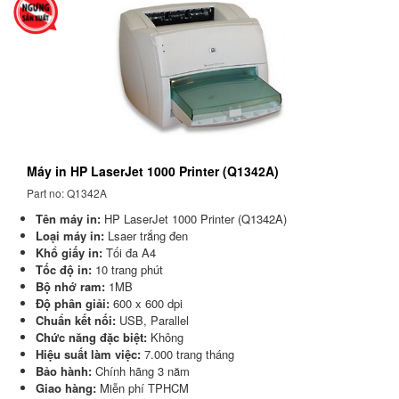
Máy in HP LaserJet 1000 Printer (Q1342A)
Part no: Q1342A
Tên máy in:
HP LaserJet 1000 Printer (Q1342A)
Loại máy in:
Lsaer trắng đen
Khổ giấy in:
Tối đa A4
Tốc độ in:
10 trang phút
Bộ nhớ ram:
1MB
Độ phân giải:
600 x 600 dpi
Chuẩn kết nối:
USB, Parallel
Chức năng đặc biệt:
Không
Hiệu suất làm việc:
7.000 trang tháng
Bảo hành:
Chính hãng 3 năm
Giao hàng:
Miễn phí TPHCM