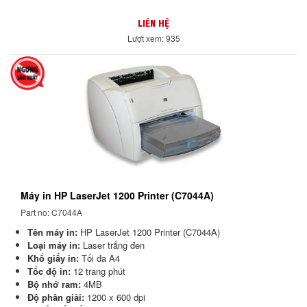
LIÊN HỆ
Lượt xem: 935
Máy in HP LaserJet 1200 Printer (C7044A)
Part no: C7044A
Tên máy in:
HP LaserJet 1200 Printer (C7044A)
Loại máy in:
Laser trắng đen
Khổ giấy in:
Tối đa A4
Tốc độ in:
12 trang phút
Bộ nhớ ram:
4MB
Độ phân giải:
1200 x 600 dpi