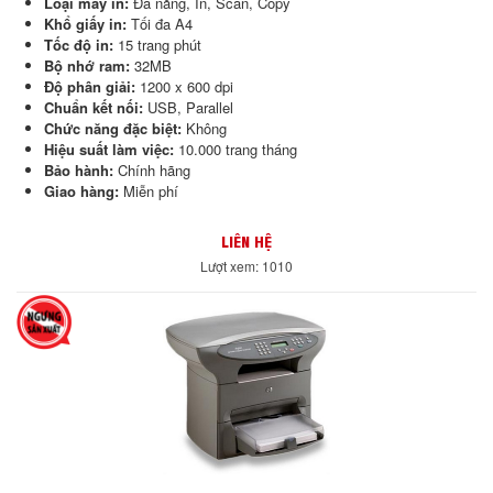
Loại máy in:
Đa năng, In, Scan, Copy
Khổ giấy in:
Tối đa A4
Tốc độ in:
15 trang phút
Bộ nhớ ram:
32MB
Độ phân giải:
1200 x 600 dpi
Chuẩn kết nối:
USB, Parallel
Chức năng đặc biệt:
Không
Hiệu suất làm việc:
10.000 trang tháng
Bảo hành:
Chính hãng
Giao hàng:
Miễn phí
LIÊN HỆ
Lượt xem: 1010