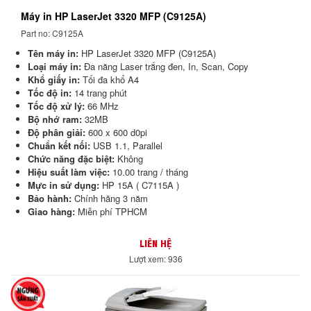
Máy in HP LaserJet 3320 MFP (C9125A)
Part no: C9125A
Tên máy in:
HP LaserJet 3320 MFP (C9125A)
Loại máy in:
Đa năng Laser trắng đen, In, Scan, Copy
Khổ giấy in:
Tối đa khổ A4
Tốc độ in:
14 trang phút
Tốc độ xử lý:
66 MHz
Bộ nhớ ram:
32MB
Độ phân giải:
600 x 600 d0pi
Chuẩn kết nối:
USB 1.1, Parallel
Chức năng đặc biệt:
Không
Hiệu suất làm việc:
10.00 trang / tháng
Mực in sử dụng:
HP 15A ( C7115A )
Bảo hành:
Chính hãng 3 năm
Giao hàng:
Miễn phí TPHCM
LIÊN HỆ
Lượt xem: 936