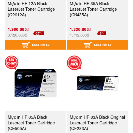
Mực in HP 12A Black
Mực in HP 35A Black
LaserJet Toner Cartridge
LaserJet Toner Cartridge
(Q2612A)
(CB435A)
1,980,000₫
1,620,000₫
%
%
-37
-6
3,120,000₫
1,712,000₫
MUA NGAY
MUA NGAY
Mực in HP 05A Black
Mực in HP 83A Black Original
LaserJet Toner Cartridge
LaserJet Toner Cartridge
(CE505A)
(CF283A)