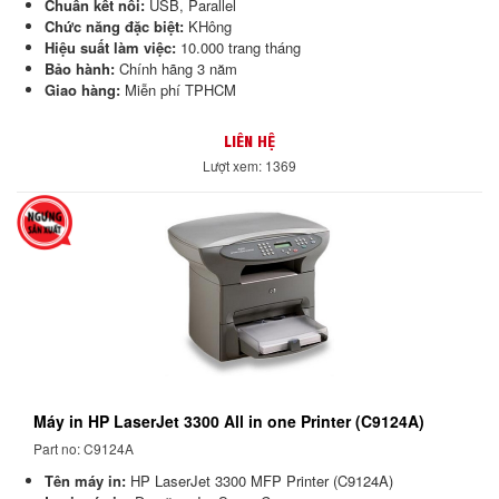
Chuẩn kết nối:
USB, Parallel
Chức năng đặc biệt:
KHông
Hiệu suất làm việc:
10.000 trang tháng
Bảo hành:
Chính hãng 3 năm
Giao hàng:
Miễn phí TPHCM
LIÊN HỆ
Lượt xem: 1369
Máy in HP LaserJet 3300 All in one Printer (C9124A)
Part no: C9124A
Tên máy in:
HP LaserJet 3300 MFP Printer (C9124A)