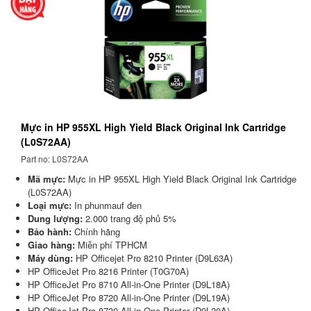
Mực in HP 955XL High Yield Black Original Ink Cartridge
(L0S72AA)
Part no: L0S72AA
Mã mực:
Mực in HP 955XL High Yield Black Original Ink Cartridge
(L0S72AA)
Loại mực:
In phunmauf đen
Dung lượng:
2.000 trang độ phủ 5%
Bảo hành:
Chính hãng
Giao hàng:
Miễn phí TPHCM
Máy dùng:
HP Officejet Pro 8210 Printer (D9L63A)
HP OfficeJet Pro 8216 Printer (T0G70A)
HP OfficeJet Pro 8710 All-in-One Printer (D9L18A)
HP OfficeJet Pro 8720 All-in-One Printer (D9L19A)
HP OfficeJet Pro 8730 All-in-One Printer (D9L20A)