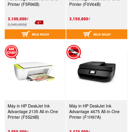
Printer (F5R96B)
Printer (F0V64B)
3,100,000₫
3,150,000₫
%
-8
3,345,600₫
MUA NGAY
MUA NGAY
Máy in HP DeskJet Ink
Máy in HP DeskJet Ink
Advantage 2135 All-in-One
Advantage 4675 All-in-One
Printer (F5S29B)
Printer (F1H97A)
2,050,000₫
3,470,000₫