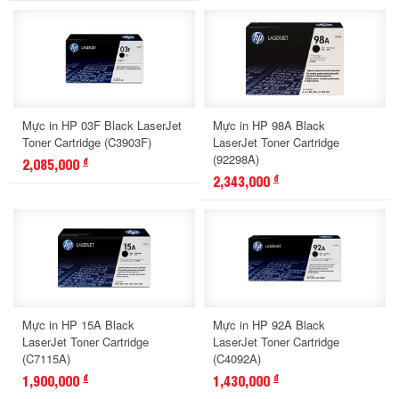
Mực in HP 03F Black LaserJet
Mực in HP 98A Black
Toner Cartridge (C3903F)
LaserJet Toner Cartridge
(92298A)
2,085,000
đ
2,343,000
đ
Mực in HP 15A Black
Mực in HP 92A Black
LaserJet Toner Cartridge
LaserJet Toner Cartridge
(C7115A)
(C4092A)
1,900,000
1,430,000
đ
đ