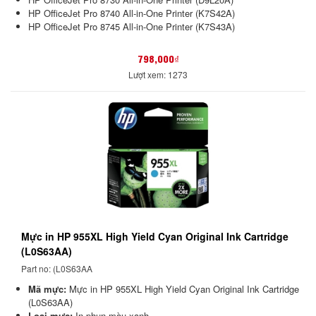
HP OfficeJet Pro 8740 All-in-One Printer (K7S42A)
HP OfficeJet Pro 8745 All-in-One Printer (K7S43A)
798,000₫
Lượt xem: 1273
Mực in HP 955XL High Yield Cyan Original Ink Cartridge
(L0S63AA)
Part no: (L0S63AA
Mã mực:
Mực in HP 955XL High Yield Cyan Original Ink Cartridge
(L0S63AA)
Loại mực:
In phun màu xanh