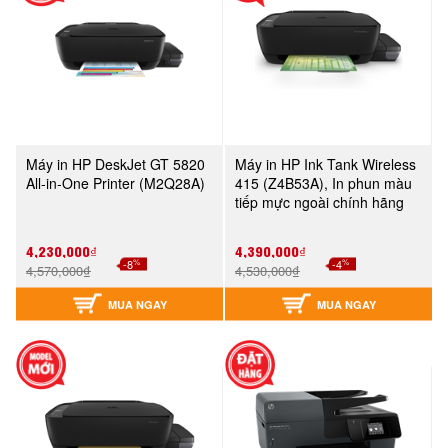
Máy in HP DeskJet GT 5820
Máy in HP Ink Tank Wireless
All-in-One Printer (M2Q28A)
415 (Z4B53A), In phun màu
tiếp mực ngoài chính hãng
4,230,000₫
4,390,000₫
%
%
-8
-4
4,570,000₫
4,530,000₫
MUA NGAY
MUA NGAY