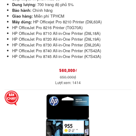
Dung lượng:
700 trang độ phủ 5%
Bảo hành:
Chính hãng
Giao hàng:
Miễn phí TPHCM
Máy dùng:
HP Officejet Pro 8210 Printer (D9L63A)
HP OfficeJet Pro 8216 Printer (T0G70A)
HP OfficeJet Pro 8710 All-in-One Printer (D9L18A)
HP OfficeJet Pro 8720 All-in-One Printer (D9L19A)
HP OfficeJet Pro 8730 All-in-One Printer (D9L20A)
HP OfficeJet Pro 8740 All-in-One Printer (K7S42A)
HP OfficeJet Pro 8745 All-in-One Printer (K7S43A)
560,000₫
650,000₫
Lượt xem: 1414