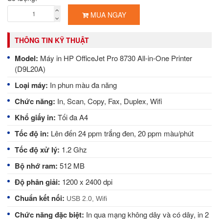
MUA NGAY
THÔNG TIN KỸ THUẬT
Model:
Máy in HP OfficeJet Pro 8730 All-in-One Printer
(D9L20A)
Loại máy:
In phun màu đa năng
Chức năng:
In, Scan, Copy, Fax, Duplex, Wifi
Khổ giấy in:
Tối đa A4
Tốc độ in:
Lên đến 24 ppm trắng đen, 20 ppm màu/phút
Tốc độ xử lý:
1.2 Ghz
Bộ nhớ ram:
512 MB
Độ phân giải:
1200 x 2400 dpi
Chuẩn kết nối:
USB 2.0, Wifi
Chức năng đặc biệt:
In qua mạng không dây và có dây, in 2