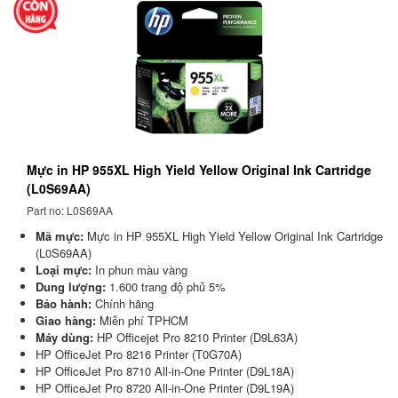
Mực in HP 955XL High Yield Yellow Original Ink Cartridge
(L0S69AA)
Part no: L0S69AA
Mã mực:
Mực in HP 955XL High Yield Yellow Original Ink Cartridge
(L0S69AA)
Loại mực:
In phun màu vàng
Dung lượng:
1.600 trang độ phủ 5%
Bảo hành:
Chính hãng
Giao hàng:
Miễn phí TPHCM
Máy dùng:
HP Officejet Pro 8210 Printer (D9L63A)
HP OfficeJet Pro 8216 Printer (T0G70A)
HP OfficeJet Pro 8710 All-in-One Printer (D9L18A)
HP OfficeJet Pro 8720 All-in-One Printer (D9L19A)