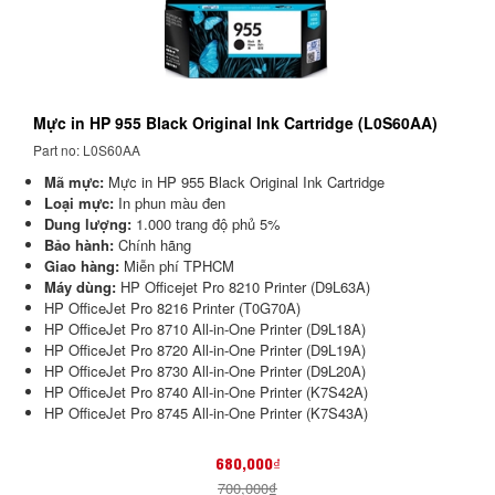
Mực in HP 955 Black Original Ink Cartridge (L0S60AA)
Part no: L0S60AA
Mã mực:
Mực in HP 955 Black Original Ink Cartridge
Loại mực:
In phun màu đen
Dung lượng:
1.000 trang độ phủ 5%
Bảo hành:
Chính hãng
Giao hàng:
Miễn phí TPHCM
Máy dùng:
HP Officejet Pro 8210 Printer (D9L63A)
HP OfficeJet Pro 8216 Printer (T0G70A)
HP OfficeJet Pro 8710 All-in-One Printer (D9L18A)
HP OfficeJet Pro 8720 All-in-One Printer (D9L19A)
HP OfficeJet Pro 8730 All-in-One Printer (D9L20A)
HP OfficeJet Pro 8740 All-in-One Printer (K7S42A)
HP OfficeJet Pro 8745 All-in-One Printer (K7S43A)
680,000₫
700,000₫