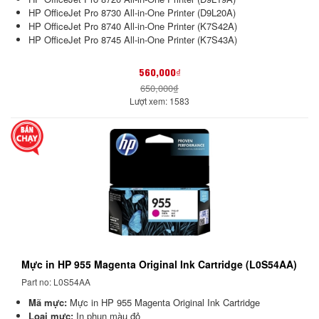
HP OfficeJet Pro 8730 All-in-One Printer (D9L20A)
HP OfficeJet Pro 8740 All-in-One Printer (K7S42A)
HP OfficeJet Pro 8745 All-in-One Printer (K7S43A)
560,000₫
650,000₫
Lượt xem: 1583
Mực in HP 955 Magenta Original Ink Cartridge (L0S54AA)
Part no: L0S54AA
Mã mực:
Mực in HP 955 Magenta Original Ink Cartridge
Loại mực:
In phun màu đỏ