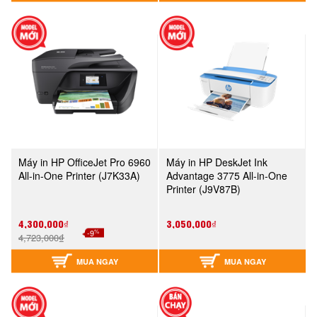
Máy in HP OfficeJet Pro 6960
Máy in HP DeskJet Ink
All-in-One Printer (J7K33A)
Advantage 3775 All-in-One
Printer (J9V87B)
4,300,000₫
3,050,000₫
%
-9
4,723,000₫
MUA NGAY
MUA NGAY