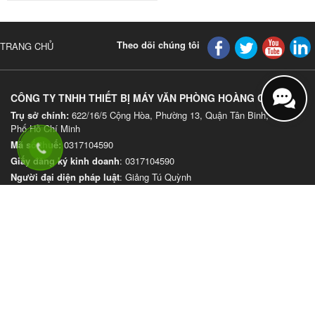
Theo dõi chúng tôi
TRANG CHỦ
CÔNG TY TNHH THIẾT BỊ MÁY VĂN PHÒNG HOÀNG CỐ ĐÔ
Trụ sở chính:
622/16/5 Cộng Hòa, Phường 13, Quận Tân Binh, Thành
Phố Hồ Chí Minh
Mã số thuế:
0317104590
Giấy đăng ký kinh doanh
: 0317104590
Người đại diện pháp luật
: Giảng Tú Quỳnh
Cấp ngày
: 31/12/2021
Nơi cấp
: Sở kế hoạch Đầu Tư Thành Phố Hồ Chí Minh
Hotline:
0909 151 911
–
0909 332 696
–
0902 332 696
Website
:
www.hoangcodo.com
Email:
contact@hoangcodo.com
VĂN PHÒNG GIAO DỊCH THÀNH PHỐ HUẾ
Địa chỉ: 228 Chi Lăng, Phường Gia Hội, Thành Phố Huế
Hotline: 0909 151 911 – 0909 332 696 – 0902 332 696