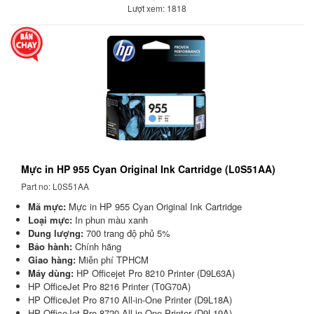
Lượt xem: 1818
Mực in HP 955 Cyan Original Ink Cartridge (L0S51AA)
Part no: L0S51AA
Mã mực:
Mực in HP 955 Cyan Original Ink Cartridge
Loại mực:
In phun màu xanh
Dung lượng:
700 trang độ phủ 5%
Bảo hành:
Chính hãng
Giao hàng:
Miễn phí TPHCM
Máy dùng:
HP Officejet Pro 8210 Printer (D9L63A)
HP OfficeJet Pro 8216 Printer (T0G70A)
HP OfficeJet Pro 8710 All-in-One Printer (D9L18A)
HP OfficeJet Pro 8720 All-in-One Printer (D9L19A)