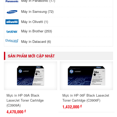
Máy in Panasonic (17)
Máy in Samsung (72)
Máy in Olivetti (1)
Máy in Brother (253)
Máy in Datacard (6)
SẢN PHẨM MỚI CẬP NHẬT
Mực in HP 09A Black
Mực in HP 06F Black LaserJet
LaserJet Toner Cartridge
Toner Cartridge (C3906F)
(C3909A)
1,432,000
đ
4,470,000
đ