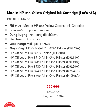
Mực in HP 955 Yellow Original Ink Cartridge (L0S57AA)
Part no: L0S57AA
Mã mực:
Mực in HP 955 Yellow Original Ink Cartridge
Loại mực:
In phun màu vàng
Dung lượng:
700 trang độ phủ 5%
Bảo hành:
Chính hãng
Giao hàng:
Miễn phí TPHCM
Máy dùng:
HP Officejet Pro 8210 Printer (D9L63A)
HP OfficeJet Pro 8216 Printer (T0G70A)
HP OfficeJet Pro 8710 All-in-One Printer (D9L18A)
HP OfficeJet Pro 8720 All-in-One Printer (D9L19A)
HP OfficeJet Pro 8730 All-in-One Printer (D9L20A)
HP OfficeJet Pro 8740 All-in-One Printer (K7S42A)
HP OfficeJet Pro 8745 All-in-One Printer (K7S43A)
560,000₫
650,000₫
Lượt xem: 1684