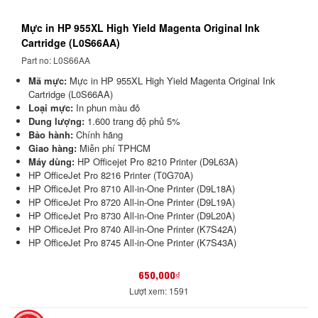
Mực in HP 955XL High Yield Magenta Original Ink
Cartridge (L0S66AA)
Part no: L0S66AA
Mã mực:
Mực in HP 955XL High Yield Magenta Original Ink
Cartridge (L0S66AA)
Loại mực:
In phun màu đỏ
Dung lượng:
1.600 trang độ phủ 5%
Bảo hành:
Chính hãng
Giao hàng:
Miễn phí TPHCM
Máy dùng:
HP Officejet Pro 8210 Printer (D9L63A)
HP OfficeJet Pro 8216 Printer (T0G70A)
HP OfficeJet Pro 8710 All-in-One Printer (D9L18A)
HP OfficeJet Pro 8720 All-in-One Printer (D9L19A)
HP OfficeJet Pro 8730 All-in-One Printer (D9L20A)
HP OfficeJet Pro 8740 All-in-One Printer (K7S42A)
HP OfficeJet Pro 8745 All-in-One Printer (K7S43A)
650,000₫
Lượt xem: 1591