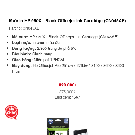
Mực in HP 950XL Black Officejet Ink Cartridge (CN045AE)
Part no: CN045AE
Mã mực:
HP 950XL Black Officejet Ink Cartridge (CN045AE)
Loại mực:
In phun màu đen
Dung lượng:
2.300 trang độ phủ 5%
Bảo hành:
Chính hãng
Giao hàng:
Miễn phí TPHCM
Máy dùng:
Hp Officejet Pro 251dw / 276dw / 8100 / 8600 / 8600
Plus
820,000₫
875,000₫
Lượt xem: 1567