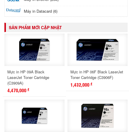
Máy in Datacard (6)
SẢN PHẨM MỚI CẬP NHẬT
Mực in HP 09A Black
Mực in HP 06F Black LaserJet
LaserJet Toner Cartridge
Toner Cartridge (C3906F)
(C3909A)
1,432,000
đ
4,470,000
đ