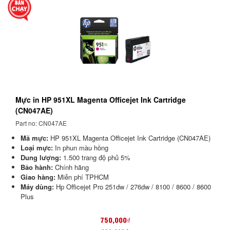
Mực in HP 951XL Magenta Officejet Ink Cartridge
(CN047AE)
Part no: CN047AE
Mã mực:
HP 951XL Magenta Officejet Ink Cartridge (CN047AE)
Loại mực:
In phun màu hồng
Dung lượng:
1.500 trang độ phủ 5%
Bảo hành:
Chính hãng
Giao hàng:
Miễn phí TPHCM
Máy dùng:
Hp Officejet Pro 251dw / 276dw / 8100 / 8600 / 8600
Plus
750,000₫