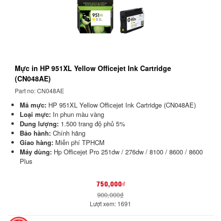
Mực in HP 951XL Yellow Officejet Ink Cartridge
(CN048AE)
Part no: CN048AE
Mã mực:
HP 951XL Yellow Officejet Ink Cartridge (CN048AE)
Loại mực:
In phun màu vàng
Dung lượng:
1.500 trang độ phủ 5%
Bảo hành:
Chính hãng
Giao hàng:
Miễn phí TPHCM
Máy dùng:
Hp Officejet Pro 251dw / 276dw / 8100 / 8600 / 8600
Plus
750,000₫
900,000₫
Lượt xem: 1691