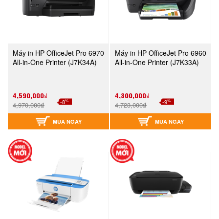
Máy in HP OfficeJet Pro 6970
Máy in HP OfficeJet Pro 6960
All-in-One Printer (J7K34A)
All-in-One Printer (J7K33A)
4,590,000₫
4,300,000₫
%
%
-8
-9
4,970,000₫
4,723,000₫
MUA NGAY
MUA NGAY