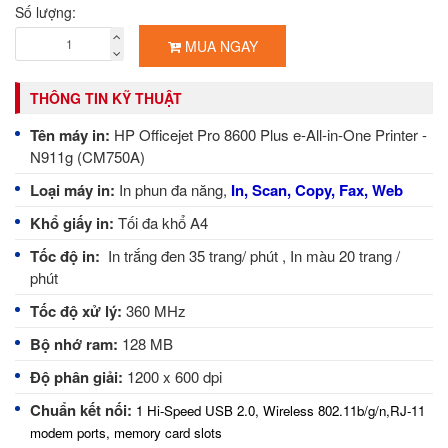
Số lượng:
MUA NGAY
THÔNG TIN KỸ THUẬT
Tên máy in:
HP Officejet Pro 8600 Plus e-All-in-One Printer -
N911g (CM750A)
Loại máy in:
In phun đa năng,
In, Scan, Copy, Fax, Web
Khổ giấy in:
Tối đa khổ A4
Tốc độ in:
In trắng đen 35 trang/ phút , In màu 20 trang /
phút
Tốc độ xử lý:
360 MHz
Bộ nhớ ram:
128 MB
Độ phân giải:
1200 x 600 dpi
Chuẩn kết nối:
1 Hi-Speed USB 2.0, Wireless 802.11b/g/n,RJ-11
modem ports, memory card slots