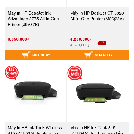
Máy in HP DeskJet Ink
Máy in HP DeskJet GT 5820
Advantage 3775 All-in-One
All-in-One Printer (M2Q28A)
Printer (J9V87B)
3,050,000₫
4,230,000₫
%
-8
4,570,000₫
MUA NGAY
MUA NGAY
Máy in HP Ink Tank Wireless
Máy in HP Ink Tank 315
415 (Z4B53A), In phun màu
(Z4B04A), In phun màu tiếp