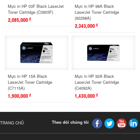
Mực in HP 03F Black LaserJet
Mực in HP 98A Black
Toner Cartridge (C3903F)
LaserJet Toner Cartridge
(92298A)
2,085,000
đ
2,343,000
đ
Mực in HP 15A Black
Mực in HP 92A Black
LaserJet Toner Cartridge
LaserJet Toner Cartridge
(C7115A)
(C4092A)
1,900,000
1,430,000
đ
đ
Theo dõi chúng tôi
TRANG CHỦ