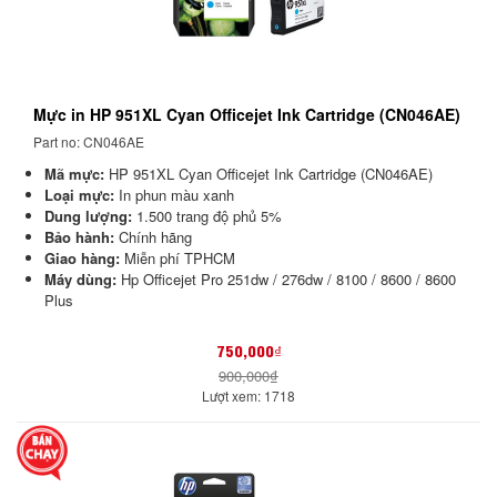
Mực in HP 951XL Cyan Officejet Ink Cartridge (CN046AE)
Part no: CN046AE
Mã mực:
HP 951XL Cyan Officejet Ink Cartridge (CN046AE)
Loại mực:
In phun màu xanh
Dung lượng:
1.500 trang độ phủ 5%
Bảo hành:
Chính hãng
Giao hàng:
Miễn phí TPHCM
Máy dùng:
Hp Officejet Pro 251dw / 276dw / 8100 / 8600 / 8600
Plus
750,000₫
900,000₫
Lượt xem: 1718