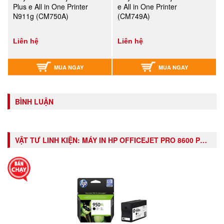
Plus e All in One Printer
e All in One Printer
N911g (CM750A)
(CM749A)
Liên hệ
Liên hệ
MUA NGAY
MUA NGAY
BÌNH LUẬN
VẬT TƯ LINH KIỆN:
MÁY IN HP OFFICEJET PRO 8600 PLUS E ALL IN ONE PRINTER N911G (CM750A)