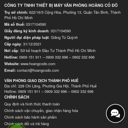
CÔNG TY TNHH THIẾT BỊ MÁY VĂN PHÒNG HOÀNG CỐ ĐÔ
Trụ sở chính:
622/16/5 Cộng Hòa, Phường 13, Quận Tân Binh, Thành
Phố Hồ Chí Minh
Mã số thuế:
0317104590
Giấy đăng ký kinh doanh
: 0317104590
Người đại diện pháp luật
: Giảng Tú Quỳnh
Cấp ngày
: 31/12/2021
Nơi cấp
: Sở kế hoạch Đầu Tư Thành Phố Hồ Chí Minh
Hotline:
0909 151 911
–
0909 332 696
–
0902 332 696
Website
:
www.hoangcodo.com
Email:
contact@hoangcodo.com
VĂN PHÒNG GIAO DỊCH THÀNH PHỐ HUẾ
Địa chỉ: 228 Chi Lăng, Phường Gia Hội, Thành Phố Huế
Hotline: 0909 151 911 – 0909 332 696 – 0902 332 696
CHÍNH SÁCH
Quy định và hình thức thanh toán
Chính sách vận chuyển, giao nhận hàng hóa
Chính sách bảo hành sản phẩm
Chính sách đổi và trả hàng