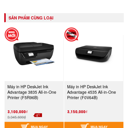
SẢN PHẨM CÙNG LOẠI
Máy in HP DeskJet Ink
Máy in HP DeskJet Ink
Advantage 3835 All-in-One
Advantage 4535 All-in-One
Printer (F5R96B)
Printer (F0V64B)
3,100,000₫
3,150,000₫
%
-8
3,345,600₫
MUA NGAY
MUA NGAY