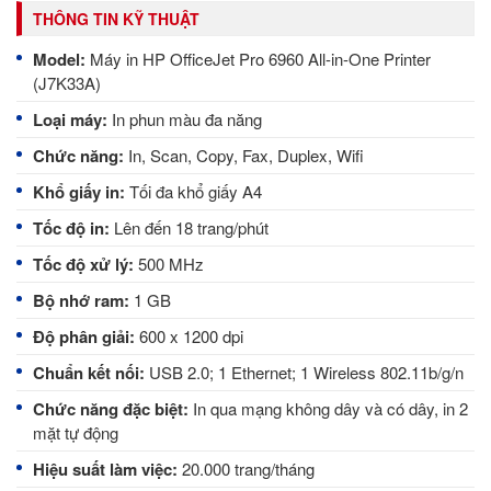
THÔNG TIN KỸ THUẬT
Model:
Máy in HP OfficeJet Pro 6960 All-in-One Printer
(J7K33A)
Loại máy:
In phun màu đa năng
Chức năng:
In, Scan, Copy, Fax, Duplex, Wifi
Khổ giấy in:
Tối đa khổ giấy A4
Tốc độ in:
Lên đến 18 trang/phút
Tốc độ xử lý:
500 MHz
Bộ nhớ ram:
1 GB
Độ phân giải:
600 x 1200 dpi
Chuẩn kết nối:
USB 2.0; 1 Ethernet; 1 Wireless 802.11b/g/n
Chức năng đặc biệt:
In qua mạng không dây và có dây, in 2
mặt tự động
Hiệu suất làm việc:
20.000 trang/tháng