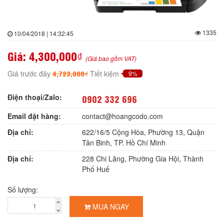
1335
10/04/2018 | 14:32:45
Giá:
4,300,000₫
(Giá bao gồm VAT)
4,723,000₫
Giá trước đây
Tiết kiệm
9%
Điện thoại/Zalo:
0902 332 696
Email đặt hàng:
contact@hoangcodo.com
Địa chỉ:
622/16/5 Cộng Hòa, Phường 13, Quận
Tân Binh, TP. Hồ Chí Minh
Địa chỉ:
228 Chi Lăng, Phường Gia Hội, Thành
Phố Huế
Số lượng:
MUA NGAY