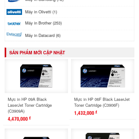
Máy in Olivetti (1)
Máy in Brother (253)
Máy in Datacard (6)
SẢN PHẨM MỚI CẬP NHẬT
Mực in HP 09A Black
Mực in HP 06F Black LaserJet
LaserJet Toner Cartridge
Toner Cartridge (C3906F)
(C3909A)
1,432,000
đ
4,470,000
đ