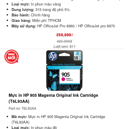
Loại mực:
In phun màu vàng
Dung lượng:
315 trang độ phủ 5%
Bảo hành:
Chính hãng
Giao hàng:
Miễn phí TPHCM
Máy sử dụng:
HP OfficeJet Pro 6960
/ HP OfficeJet pro 6970
350,000₫
420,000₫
Lượt xem: 811
Mực in HP 905 Magenta Original Ink Cartridge
(T6L93AA)
Part no: T6L93AA
Mã mực:
Mực in HP 905 Magenta Original Ink Cartridge
(T6L93AA)
Loại mực:
In phun màu đỏ