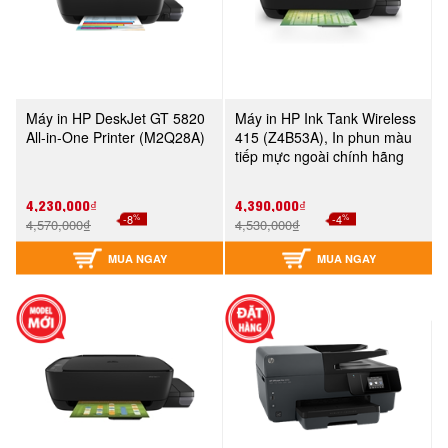
Máy in HP DeskJet GT 5820
Máy in HP Ink Tank Wireless
All-in-One Printer (M2Q28A)
415 (Z4B53A), In phun màu
tiếp mực ngoài chính hãng
4,230,000₫
4,390,000₫
%
%
-8
-4
4,570,000₫
4,530,000₫
MUA NGAY
MUA NGAY