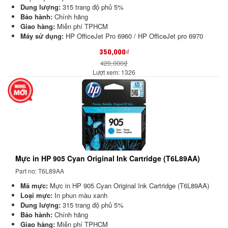
Dung lượng:
315 trang độ phủ 5%
Bảo hành:
Chính hãng
Giao hàng:
Miễn phí TPHCM
Máy sử dụng:
HP OfficeJet Pro 6960
/ HP OfficeJet pro 6970
350,000₫
420,000₫
Lượt xem: 1326
Mực in HP 905 Cyan Original Ink Cartridge (T6L89AA)
Part no: T6L89AA
Mã mực:
Mực in HP 905 Cyan Original Ink Cartridge (T6L89AA)
Loại mực:
In phun màu xanh
Dung lượng:
315 trang độ phủ 5%
Bảo hành:
Chính hãng
Giao hàng:
Miễn phí TPHCM