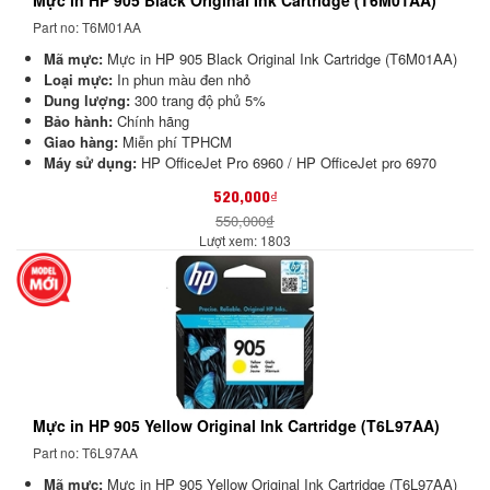
Mực in HP 905 Black Original Ink Cartridge (T6M01AA)
Part no: T6M01AA
Mã mực:
Mực in HP 905 Black Original Ink Cartridge (T6M01AA)
Loại mực:
In phun màu đen nhỏ
Dung lượng:
300 trang độ phủ 5%
Bảo hành:
Chính hãng
Giao hàng:
Miễn phí TPHCM
Máy sử dụng:
HP OfficeJet Pro 6960
/ HP OfficeJet pro 6970
520,000₫
550,000₫
Lượt xem: 1803
Mực in HP 905 Yellow Original Ink Cartridge (T6L97AA)
Part no: T6L97AA
Mã mực:
Mực in HP 905 Yellow Original Ink Cartridge (T6L97AA)