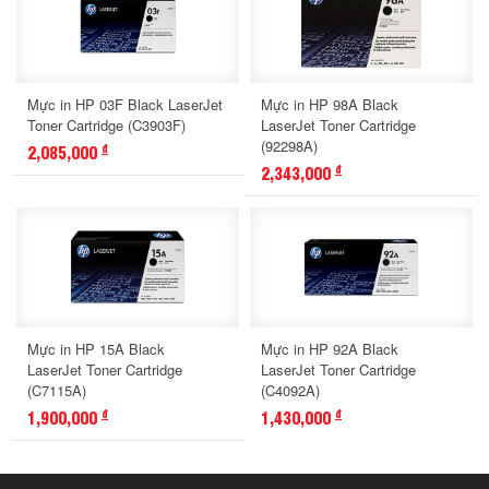
Mực in HP 03F Black LaserJet
Mực in HP 98A Black
Toner Cartridge (C3903F)
LaserJet Toner Cartridge
(92298A)
2,085,000
đ
2,343,000
đ
Mực in HP 15A Black
Mực in HP 92A Black
LaserJet Toner Cartridge
LaserJet Toner Cartridge
(C7115A)
(C4092A)
1,900,000
1,430,000
đ
đ