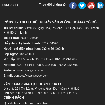
Theo dõi chúng tôi
TRANG CHỦ
CÔNG TY TNHH THIẾT BỊ MÁY VĂN PHÒNG HOÀNG CỐ ĐÔ
Trụ sở chính:
622/16/5 Cộng Hòa, Phường 13, Quận Tân Binh, Thành
Phố Hồ Chí Minh
Mã số thuế:
0317104590
Giấy đăng ký kinh doanh
: 0317104590
Người đại diện pháp luật
: Giảng Tú Quỳnh
Cấp ngày
: 31/12/2021
Nơi cấp
: Sở kế hoạch Đầu Tư Thành Phố Hồ Chí Minh
Hotline:
0909 151 911
–
0909 332 696
–
0902 332 696
Website
:
www.hoangcodo.com
Email:
contact@hoangcodo.com
VĂN PHÒNG GIAO DỊCH THÀNH PHỐ HUẾ
Địa chỉ: 228 Chi Lăng, Phường Gia Hội, Thành Phố Huế
Hotline: 0909 151 911 – 0909 332 696 – 0902 332 696
CHÍNH SÁCH
Quy định và hình thức thanh toán