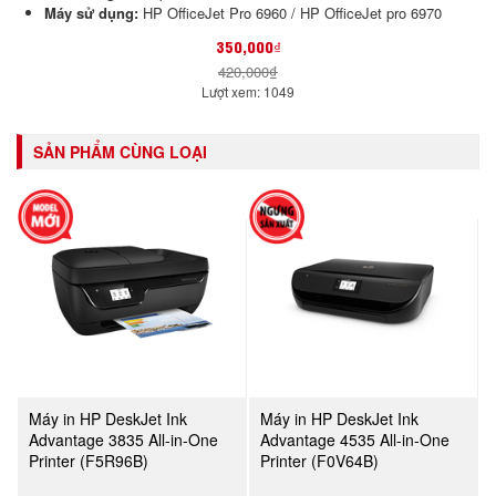
Máy sử dụng:
HP OfficeJet Pro 6960
/ HP OfficeJet pro 6970
350,000₫
420,000₫
Lượt xem: 1049
SẢN PHẨM CÙNG LOẠI
Máy in HP DeskJet Ink
Máy in HP DeskJet Ink
Advantage 3835 All-in-One
Advantage 4535 All-in-One
Printer (F5R96B)
Printer (F0V64B)