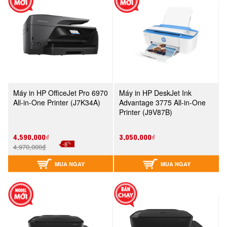
Máy in HP OfficeJet Pro 6970
Máy in HP DeskJet Ink
All-in-One Printer (J7K34A)
Advantage 3775 All-in-One
Printer (J9V87B)
4,590,000₫
3,050,000₫
%
-8
4,970,000₫
MUA NGAY
MUA NGAY