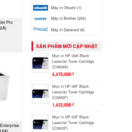
Máy in Olivetti (1)
Máy in Brother (253)
Jet Pro
GAY
2A)
Máy in Datacard (6)
SẢN PHẨM MỚI CẬP NHẬT
Mực in HP 09A Black
LaserJet Toner Cartridge
(C3909A)
4,470,000
đ
Mực in HP 06F Black
LaserJet Toner Cartridge
(C3906F)
1,432,000
đ
Mực in HP 03F Black
LaserJet Toner Cartridge
Enterprise
GAY
(C3903F)
18A)