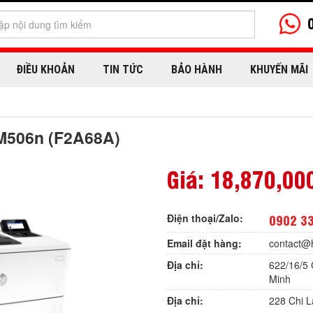
ĐIỀU KHOẢN
TIN TỨC
BẢO HÀNH
KHUYẾN MÃI
 M506n (F2A68A)
Giá:
18,870,00
Điện thoại/Zalo:
0902 3
Email đặt hàng:
contact@
Địa chỉ:
622/16/5 
Minh
Địa chỉ:
228 Chi 