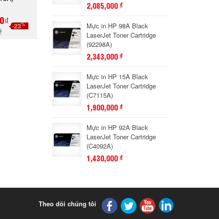
2,085,000
đ
0₫
%
Mực in HP 98A Black
-23
₫
LaserJet Toner Cartridge
(92298A)
2,343,000
đ
Mực in HP 15A Black
LaserJet Toner Cartridge
(C7115A)
1,900,000
đ
Mực in HP 92A Black
LaserJet Toner Cartridge
(C4092A)
1,430,000
đ
Theo dõi chúng tôi