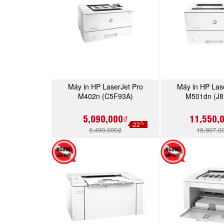
Máy in HP LaserJet Pro
Máy in HP Las
MUA NGAY
MUA 
M402n (C5F93A)
M501dn (J8
5,090,000₫
11,550,
%
-22
6,490,000₫
18,907,0