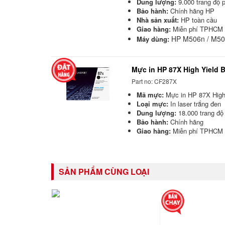
Dung lượng:
9.000 trang độ 
Bảo hành:
Chính hãng HP
Nhà sản xuất:
HP toàn cầu
Giao hàng:
Miễn phí TPHCM (
HP M506n / M50
Máy dùng:
Mực in HP 87X High Yield B
Part no: CF287X
Mã mực:
Mực in HP 87X High 
Loại mực:
In laser trắng đen
Dung lượng:
18.000 trang độ
Bảo hành:
Chính hãng
Giao hàng:
Miễn phí TPHCM
SẢN PHẨM CÙNG LOẠI