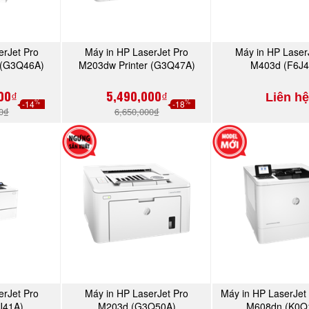
erJet Pro
Máy in HP LaserJet Pro
Máy in HP Laser
NGAY
MUA NGAY
MUA N
 (G3Q46A)
M203dw Printer (G3Q47A)
M403d (F6J4
00₫
5,490,000₫
Liên hệ
%
%
-14
-18
00₫
6,650,000₫
erJet Pro
Máy in HP LaserJet Pro
Máy in HP LaserJet 
NGAY
MUA NGAY
MUA N
J41A)
M203d (G3Q50A)
M608dn (K0Q