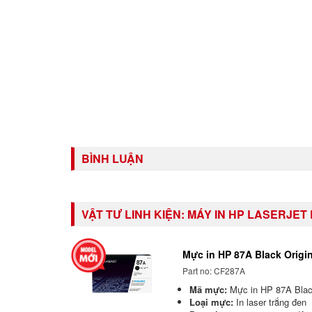
BÌNH LUẬN
VẬT TƯ LINH KIỆN:
MÁY IN HP LASERJET 
Mực in HP 87A Black Origin
Part no: CF287A
Mã mực:
Mực in HP 87A Black
Loại mực:
In laser trắng đen