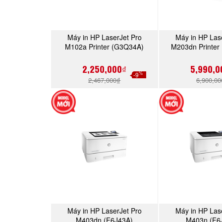
Máy in HP LaserJet Pro
Máy in HP Las
MUA NGAY
MUA 
M102a Printer (G3Q34A)
M203dn Printer
2,250,000₫
5,990,0
%
-9
2,467,000₫
6,900,0
Máy in HP LaserJet Pro
Máy in HP Las
MUA NGAY
MUA 
M403dn (F6J43A)
M403n (F6