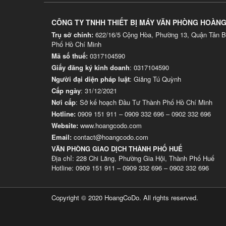
CÔNG TY TNHH THIẾT BỊ MÁY VĂN PHÒNG HOÀN
Trụ sở chính:
622/16/5 Cộng Hòa, Phường 13, Quận Tân B
Phố Hồ Chí Minh
Mã số thuế:
0317104590
Giấy đăng ký kinh doanh
: 0317104590
Người đại diện pháp luật
: Giảng Tú Quỳnh
Cấp ngày
: 31/12/2021
Nơi cấp
: Sở kế hoạch Đầu Tư Thành Phố Hồ Chí Minh
Hotline:
0909 151 911
–
0909 332 696
–
0902 332 696
Website
:
www.hoangcodo.com
Email:
contact@hoangcodo.com
VĂN PHÒNG GIAO DỊCH THÀNH PHỐ HUẾ
Địa chỉ: 228 Chi Lăng, Phường Gia Hội, Thành Phố Huế
Hotline: 0909 151 911 – 0909 332 696 – 0902 332 696
Copyright © 2020 HoangCoDo. All rights reserved.