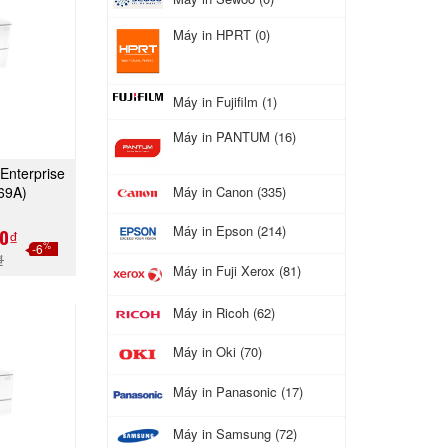
Máy in HPRT (0)
Máy in Fujifilm (1)
Máy in PANTUM (16)
Enterprise
GAY
Máy in Canon (335)
69A)
Máy in Epson (214)
0₫
%
-6
₫
Máy in Fuji Xerox (81)
Máy in Ricoh (62)
Máy in Oki (70)
Máy in Panasonic (17)
Máy in Samsung (72)