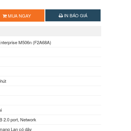
IN BÁO GIÁ
MUA NGAY
nterprise M506n (F2A68A)
phút
i
B 2.0 port, Network
mạng Lan có dây