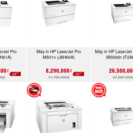
erJet Pro
Máy in HP LaserJet Pro
Máy in HP LaserJet 
NGAY
MUA NGAY
MUA N
H61A)
M501n (J8H60A)
M506dn (F2A
000₫
8,290,000₫
26,500,00
%
%
-39
-30
00₫
11,755,000₫
27,987,000