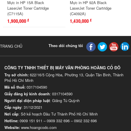
Mực in HP 15A Black
Mực in HP 92A Black
LaserJet Toner Cartridge
LaserJet Toner Cartridge
(C7115A)
(C4092A)
1,900,000
1,430,000
đ
đ
Theo dõi chúng tôi
TRANG CHỦ
CÔNG TY TNHH THIẾT BỊ MÁY VĂN PHÒNG HOÀNG CỐ ĐÔ
Trụ sở chính:
622/16/5 Cộng Hòa, Phường 13, Quận Tân Binh, Thành
Phố Hồ Chí Minh
Mã số thuế:
0317104590
Giấy đăng ký kinh doanh
: 0317104590
Người đại diện pháp luật
: Giảng Tú Quỳnh
Cấp ngày
: 31/12/2021
Nơi cấp
: Sở kế hoạch Đầu Tư Thành Phố Hồ Chí Minh
Hotline:
0909 151 911
–
0909 332 696
–
0902 332 696
Website
:
www.hoangcodo.com