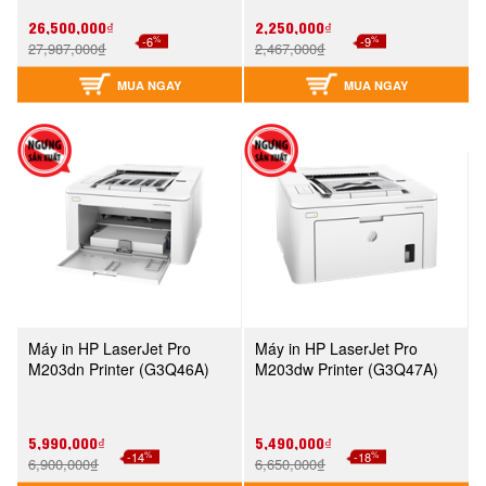
26,500,000₫
2,250,000₫
%
%
-6
-9
27,987,000₫
2,467,000₫
MUA NGAY
MUA NGAY
Máy in HP LaserJet Pro
Máy in HP LaserJet Pro
M203dn Printer (G3Q46A)
M203dw Printer (G3Q47A)
5,990,000₫
5,490,000₫
%
%
-14
-18
6,900,000₫
6,650,000₫