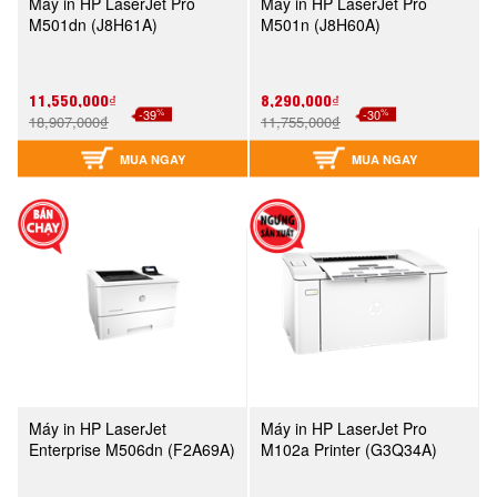
Máy in HP LaserJet Pro
Máy in HP LaserJet Pro
M501dn (J8H61A)
M501n (J8H60A)
11,550,000₫
8,290,000₫
%
%
-39
-30
18,907,000₫
11,755,000₫
MUA NGAY
MUA NGAY
Máy in HP LaserJet
Máy in HP LaserJet Pro
Enterprise M506dn (F2A69A)
M102a Printer (G3Q34A)