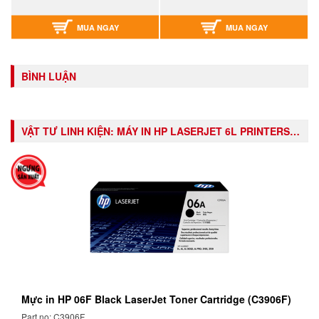
MUA NGAY
MUA NGAY
BÌNH LUẬN
VẬT TƯ LINH KIỆN:
MÁY IN HP LASERJET 6L PRINTERS (C3990A)
Mực in HP 06F Black LaserJet Toner Cartridge (C3906F)
Part no: C3906F