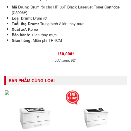
Mã Drum:
Drum rời cho HP 06F Black LaserJet Toner Cartridge
(C3906F)
Loại Drum:
Drum rời
Tuổi thọ Drum:
Trung bình 2 lần thay mực
Xuất xứ:
Korea
Bảo hành:
1 lần thay mực
Giao hàng:
Miễn phí TPHCM
150,000₫
Lượt xem: 921
SẢN PHẨM CÙNG LOẠI