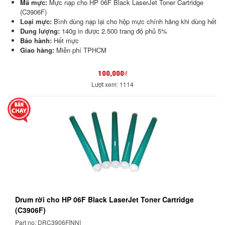
Mã mực:
Mực nạp cho HP 06F Black LaserJet Toner Cartridge
(C3906F)
Loại mực:
Bình dùng nạp lại cho hộp mực chính hãng khi dùng hết
Dung lượng:
140g in được 2.500 trang độ phủ 5%
Bảo hành:
Hết mực
Giao hàng:
Miễn phí TPHCM
100,000₫
Lượt xem: 1114
Drum rời cho HP 06F Black LaserJet Toner Cartridge
(C3906F)
Part no: DRC3906F[NN]