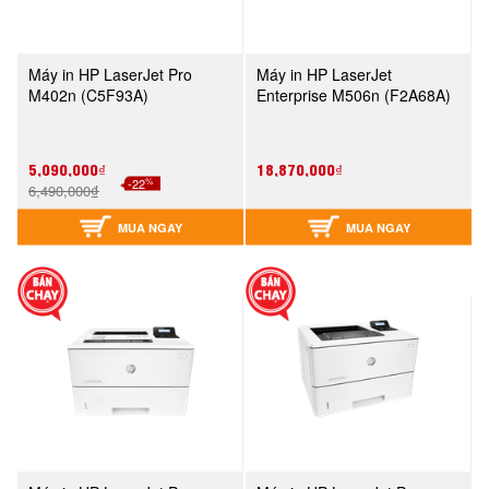
Máy in HP LaserJet Pro
Máy in HP LaserJet
M402n (C5F93A)
Enterprise M506n (F2A68A)
5,090,000₫
18,870,000₫
%
-22
6,490,000₫
MUA NGAY
MUA NGAY