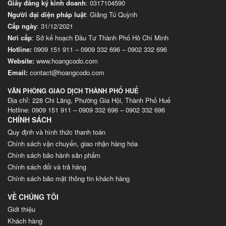
Giấy đăng ký kinh doanh
: 0317104590
Người đại diện pháp luật
: Giảng Tú Quỳnh
Cấp ngày
: 31/12/2021
Nơi cấp
: Sở kế hoạch Đầu Tư Thành Phố Hồ Chí Minh
Hotline:
0909 151 911
–
0909 332 696
–
0902 332 696
Website
:
www.hoangcodo.com
Email:
contact@hoangcodo.com
VĂN PHÒNG GIAO DỊCH THÀNH PHỐ HUẾ
Địa chỉ: 228 Chi Lăng, Phường Gia Hội, Thành Phố Huế
Hotline: 0909 151 911 – 0909 332 696 – 0902 332 696
CHÍNH SÁCH
Quy định và hình thức thanh toán
Chính sách vận chuyển, giao nhận hàng hóa
Chính sách bảo hành sản phẩm
Chính sách đổi và trả hàng
Chính sách bảo mật thông tin khách hàng
VỀ CHÚNG TÔI
Giới thiệu
Khách hàng