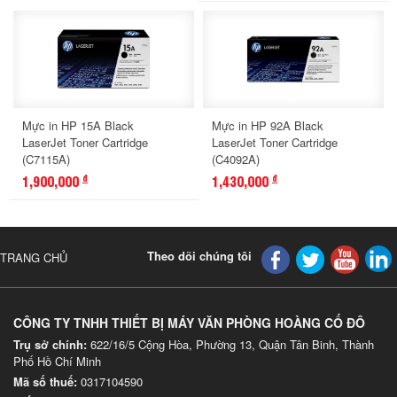
Mực in HP 15A Black
Mực in HP 92A Black
LaserJet Toner Cartridge
LaserJet Toner Cartridge
(C7115A)
(C4092A)
1,900,000
1,430,000
đ
đ
Theo dõi chúng tôi
TRANG CHỦ
CÔNG TY TNHH THIẾT BỊ MÁY VĂN PHÒNG HOÀNG CỐ ĐÔ
Trụ sở chính:
622/16/5 Cộng Hòa, Phường 13, Quận Tân Binh, Thành
Phố Hồ Chí Minh
Mã số thuế:
0317104590