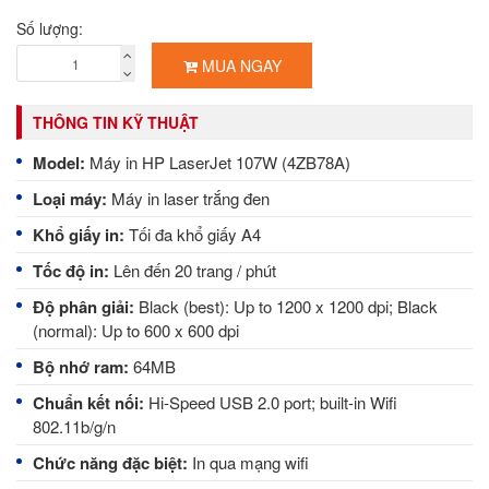
Số lượng:
MUA NGAY
THÔNG TIN KỸ THUẬT
Model:
Máy in HP LaserJet 107W (4ZB78A)
Loại máy:
Máy in laser trắng đen
Khổ giấy in:
Tối đa khổ giấy A4
Tốc độ in:
Lên đến 20 trang / phút
Độ phân giải:
Black (best): Up to 1200 x 1200 dpi; Black
(normal): Up to 600 x 600 dpi
Bộ nhớ ram:
64MB
Chuẩn kết nối:
Hi-Speed USB 2.0 port; built-in Wifi
802.11b/g/n
Chức năng đặc biệt:
In qua mạng wifi