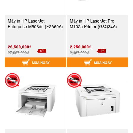
Máy in HP LaserJet
Máy in HP LaserJet Pro
Enterprise M506dn (F2A69A)
M102a Printer (G3Q34A)
26,500,000₫
2,250,000₫
%
%
-6
-9
27,987,000₫
2,467,000₫
MUA NGAY
MUA NGAY