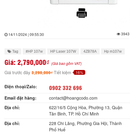
3943
14/11/2024 | 09:55:30
Tag
#HP 107w
HP Laser 107W
4ZB78A
Hp m107w
Giá:
2,790,000₫
(Giá bao gồm VAT)
3,290,000₫
Giá trước đây
Tiết kiệm
16%
Điện thoại/Zalo:
0902 332 696
Email đặt hàng:
contact@hoangcodo.com
Địa chỉ:
622/16/5 Cộng Hòa, Phường 13, Quận
Tân Binh, TP. Hồ Chí Minh
Địa chỉ:
228 Chi Lăng, Phường Gia Hội, Thành
Phố Huế