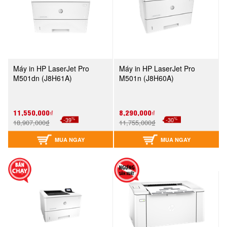
Máy in HP LaserJet Pro
Máy in HP LaserJet Pro
M501dn (J8H61A)
M501n (J8H60A)
11,550,000₫
8,290,000₫
%
%
-39
-30
18,907,000₫
11,755,000₫
MUA NGAY
MUA NGAY