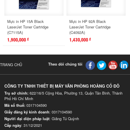
Mực in HP 15A Black
Mực in HP 92A Black
LaserJet Toner Cartridge
LaserJet Toner Cartridge
(C7115A)
(C4092A)
1,900,000
1,430,000
đ
đ
Theo dõi chúng tôi
TRANG CHỦ
CÔNG TY TNHH THIẾT BỊ MÁY VĂN PHÒNG HOÀNG CỐ ĐÔ
Trụ sở chính:
622/16/5 Cộng Hòa, Phường 13, Quận Tân Binh, Thành
Phố Hồ Chí Minh
Mã số thuế:
0317104590
Giấy đăng ký kinh doanh
: 0317104590
Người đại diện pháp luật
: Giảng Tú Quỳnh
Cấp ngày
: 31/12/2021