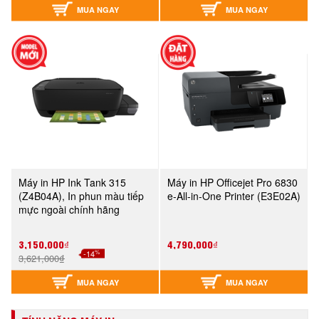
MUA NGAY
MUA NGAY
Máy in HP Ink Tank 315
Máy in HP Officejet Pro 6830
(Z4B04A), In phun màu tiếp
e-All-in-One Printer (E3E02A)
mực ngoài chính hãng
3,150,000₫
4,790,000₫
%
-14
3,621,000₫
MUA NGAY
MUA NGAY