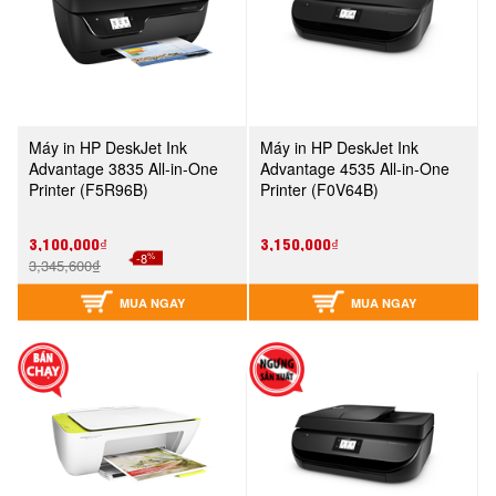
Máy in HP DeskJet Ink
Máy in HP DeskJet Ink
Advantage 3835 All-in-One
Advantage 4535 All-in-One
Printer (F5R96B)
Printer (F0V64B)
3,100,000₫
3,150,000₫
%
-8
3,345,600₫
MUA NGAY
MUA NGAY