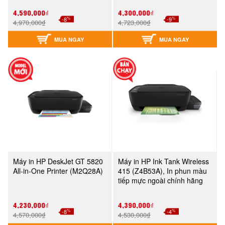
4,590,000₫
4,300,000₫
%
%
-8
-9
4,970,000₫
4,723,000₫
MUA NGAY
MUA NGAY
Máy in HP DeskJet GT 5820
Máy in HP Ink Tank Wireless
All-in-One Printer (M2Q28A)
415 (Z4B53A), In phun màu
tiếp mực ngoài chính hãng
4,230,000₫
4,390,000₫
%
%
-8
-4
4,570,000₫
4,530,000₫