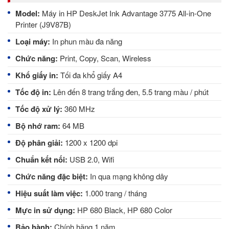
Model:
Máy in HP DeskJet Ink Advantage 3775 All-in-One
Printer (J9V87B)
Loại máy:
In phun màu đa năng
Chức năng:
Print, Copy, Scan, Wireless
Khổ giấy in:
Tối đa khổ giấy A4
Tốc độ in:
Lên đến 8 trang trắng đen, 5.5 trang màu / phút
Tốc độ xử lý:
360 MHz
Bộ nhớ ram:
64 MB
Độ phân giải:
1200 x 1200 dpi
Chuẩn kết nối:
USB 2.0, Wifi
Chức năng đặc biệt:
In qua mạng không dây
Hiệu suất làm việc:
1.000 trang / tháng
Mực in sử dụng:
HP 680 Black, HP 680 Color
Bảo hành:
Chính hãng 1 năm