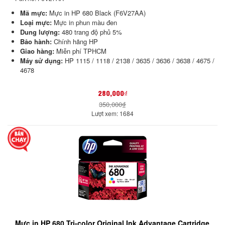
Mã mực:
Mực in HP 680 Black (F6V27AA)
Loại mực:
Mực in phun màu đen
Dung lượng:
480 trang độ phủ 5%
Bảo hành:
Chính hãng HP
Giao hàng:
Miễn phí TPHCM
Máy sử dụng:
HP 1115 / 1118 / 2138 / 3635 / 3636 / 3638 / 4675 /
4678
280,000₫
350,000₫
Lượt xem: 1684
Mực in HP 680 Tri-color Original Ink Advantage Cartridge