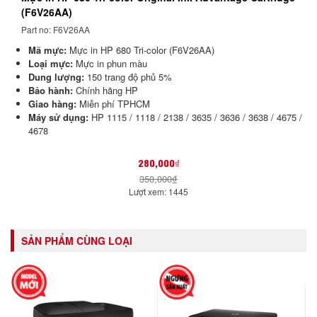
(F6V26AA)
Part no: F6V26AA
Mã mực:
Mực in HP 680 Tri-color (F6V26AA)
Loại mực:
Mực in phun màu
Dung lượng:
150 trang độ phủ 5%
Bảo hành:
Chính hãng HP
Giao hàng:
Miễn phí TPHCM
Máy sử dụng:
HP 1115 / 1118 / 2138 / 3635 / 3636 / 3638 / 4675 /
4678
280,000₫
350,000₫
Lượt xem: 1445
SẢN PHẨM CÙNG LOẠI