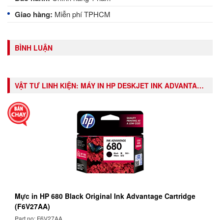
Giao hàng:
Miễn phí TPHCM
BÌNH LUẬN
VẬT TƯ LINH KIỆN:
MÁY IN HP DESKJET INK ADVANTAGE 3775 ALL-IN-ONE PRINTER (J9V87B)
Mực in HP 680 Black Original Ink Advantage Cartridge
(F6V27AA)
Part no: F6V27AA