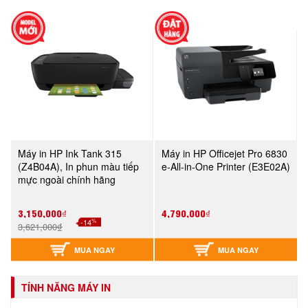
Máy in HP Ink Tank 315
Máy in HP Officejet Pro 6830
(Z4B04A), In phun màu tiếp
e-All-in-One Printer (E3E02A)
mực ngoài chính hãng
3,150,000₫
4,790,000₫
%
-14
3,621,000₫
MUA NGAY
MUA NGAY
TÍNH NĂNG MÁY IN