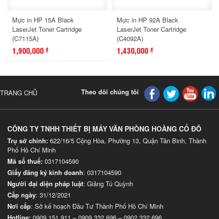
Mực in HP 15A Black
Mực in HP 92A Black
LaserJet Toner Cartridge
LaserJet Toner Cartridge
(C7115A)
(C4092A)
1,900,000
1,430,000
đ
đ
Theo dõi chúng tôi
TRANG CHỦ
CÔNG TY TNHH THIẾT BỊ MÁY VĂN PHÒNG HOÀNG CỐ ĐÔ
Trụ sở chính:
622/16/5 Cộng Hòa, Phường 13, Quận Tân Binh, Thành
Phố Hồ Chí Minh
Mã số thuế:
0317104590
Giấy đăng ký kinh doanh
: 0317104590
Người đại diện pháp luật
: Giảng Tú Quỳnh
Cấp ngày
: 31/12/2021
Nơi cấp
: Sở kế hoạch Đầu Tư Thành Phố Hồ Chí Minh
Hotline:
0909 151 911
–
0909 332 696
–
0902 332 696