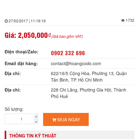
1732
27/02/2017 | 11:19:19
Giá:
2,050,000₫
(Giá bao gồm VAT)
Điện thoại/Zalo:
0902 332 696
Email đặt hàng:
contact@hoangcodo.com
Địa chỉ:
622/16/5 Cộng Hòa, Phường 13, Quận
Tân Binh, TP. Hồ Chí Minh
Địa chỉ:
228 Chi Lăng, Phường Gia Hội, Thành
Phố Huế
Số lượng:
MUA NGAY
THÔNG TIN KỸ THUẬT