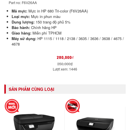
Part no: F6V26AA
Mã mực:
Mực in HP 680 Tri-color (F6V26AA)
Loại mực:
Mực in phun màu
Dung lượng:
150 trang độ phủ 5%
Bảo hành:
Chính hãng HP
Giao hàng:
Miễn phí TPHCM
Máy sử dụng:
HP 1115 / 1118 / 2138 / 3635 / 3636 / 3638 / 4675 /
4678
280,000₫
350,000₫
Lượt xem: 1446
SẢN PHẨM CÙNG LOẠI