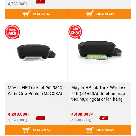
%
-9
4,723,000₫
MUA NGAY
MUA NGAY
Máy in HP DeskJet GT 5820
Máy in HP Ink Tank Wireless
All-in-One Printer (M2Q28A)
415 (Z4B53A), In phun màu
tiếp mực ngoài chính hãng
4,230,000₫
4,390,000₫
%
%
-8
-4
4,570,000₫
4,530,000₫
MUA NGAY
MUA NGAY