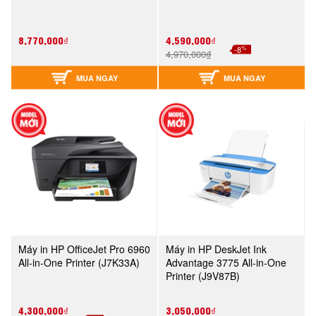
8,770,000₫
4,590,000₫
%
-8
4,970,000₫
MUA NGAY
MUA NGAY
Máy in HP OfficeJet Pro 6960
Máy in HP DeskJet Ink
All-in-One Printer (J7K33A)
Advantage 3775 All-in-One
Printer (J9V87B)
4,300,000₫
3,050,000₫