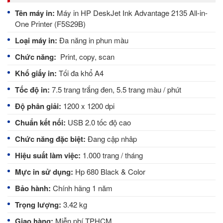
Tên máy in:
Máy in HP DeskJet Ink Advantage 2135 All-in-
One Printer (F5S29B)
Loại máy in:
Đa năng in phun màu
Chức năng:
Print, copy, scan
Khổ giấy in:
Tối đa khổ A4
Tốc độ in:
7.5 trang trắng đen, 5.5 trang màu / phút
Độ phân giải:
1200 x 1200 dpi
Chuẩn kết nối:
USB 2.0 tốc độ cao
Chức năng đặc biệt:
Đang cập nhâp
Hiệu suất làm việc:
1.000 trang / tháng
Mực in sử dụng:
Hp 680 Black & Color
Bảo hành:
Chính hãng 1 năm
Trọng lượng:
3.42 kg
Giao hàng:
Miễn phí TPHCM