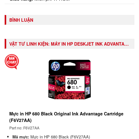
BÌNH LUẬN
VẬT TƯ LINH KIỆN:
MÁY IN HP DESKJET INK ADVANTAGE 2135 ALL-IN-ONE PRINTER (F5S29B)
Mực in HP 680 Black Original Ink Advantage Cartridge
(F6V27AA)
Part no: F6V27AA
Mã mực:
Mực in HP 680 Black (F6V27AA)