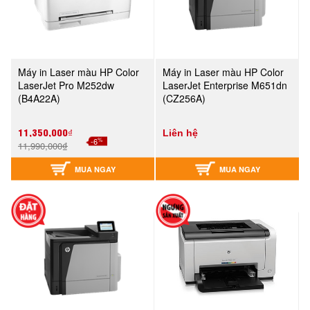
Máy in Laser màu HP Color
Máy in Laser màu HP Color
LaserJet Pro M252dw
LaserJet Enterprise M651dn
(B4A22A)
(CZ256A)
11,350,000₫
Liên hệ
%
-6
11,990,000₫
MUA NGAY
MUA NGAY