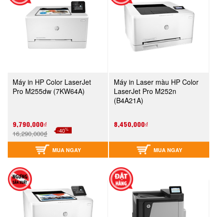
Máy in HP Color LaserJet
Máy in Laser màu HP Color
Pro M255dw (7KW64A)
LaserJet Pro M252n
(B4A21A)
9,790,000₫
8,450,000₫
%
-40
16,290,000₫
MUA NGAY
MUA NGAY