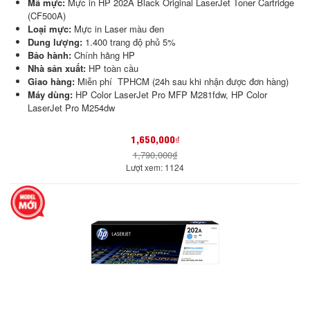
Mã mực:
Mực in HP 202A Black Original LaserJet Toner Cartridge
(CF500A)
Loại mực:
Mực in Laser màu đen
Dung lượng:
1.400 trang độ phủ 5%
Bảo hành:
Chính hãng HP
Nhà sản xuất:
HP toàn cầu
Giao hàng:
Miễn phí TPHCM (24h sau khi nhận được đơn hàng)
Máy dùng:
HP Color LaserJet Pro MFP M281fdw, HP Color
LaserJet Pro M254dw
1,650,000₫
1,790,000₫
Lượt xem: 1124