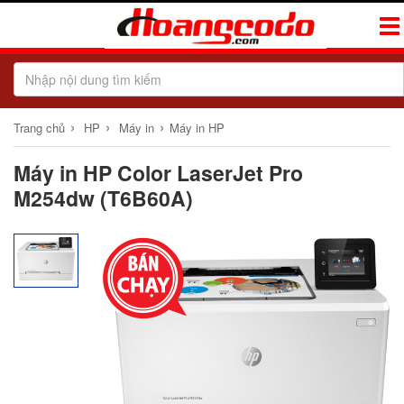
Tog
Navi
›
›
›
Trang chủ
HP
Máy in
Máy in HP
Máy in HP Color LaserJet Pro
M254dw (T6B60A)