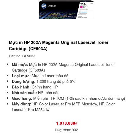
Mực in HP 202A Magenta Original LaserJet Toner
Cartridge (CF503A)
Part no: CF503A
Mã mực:
Mực in HP 202A Magenta Original LaserJet Toner
Cartridge (CF503A)
Loại mực:
Mực in Laser màu đỏ
Dung lượng:
1.300 trang độ phủ 5%
Bảo hành:
Chính hãng HP
Nhà sản xuất:
HP toàn cầu
Giao hàng:
Miễn phí TPHCM (1-2h sau khi nhận được đơn hàng)
Máy dùng:
HP Color LaserJet Pro MFP M281fdw, HP Color
LaserJet Pro M254dw
1,970,000₫
Lượt xem: 932