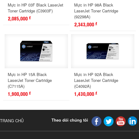
Mực in HP 03F Black LaserJet
Mực in HP 98A Black
Toner Cartridge (C3903F)
LaserJet Toner Cartridge
(92298A)
2,085,000
đ
2,343,000
đ
Mực in HP 15A Black
Mực in HP 92A Black
LaserJet Toner Cartridge
LaserJet Toner Cartridge
(C7115A)
(C4092A)
1,900,000
1,430,000
đ
đ
Theo dõi chúng tôi
TRANG CHỦ