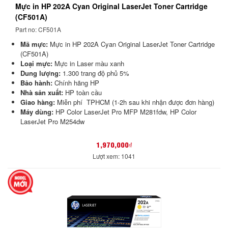
Mực in HP 202A Cyan Original LaserJet Toner Cartridge
(CF501A)
Part no: CF501A
Mã mực:
Mực in HP 202A Cyan Original LaserJet Toner Cartridge
(CF501A)
Loại mực:
Mực in Laser màu xanh
Dung lượng:
1.300 trang độ phủ 5%
Bảo hành:
Chính hãng HP
Nhà sản xuất:
HP toàn cầu
Giao hàng:
Miễn phí TPHCM (1-2h sau khi nhận được đơn hàng)
Máy dùng:
HP Color LaserJet Pro MFP M281fdw, HP Color
LaserJet Pro M254dw
1,970,000₫
Lượt xem: 1041