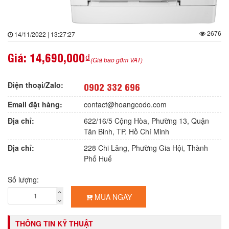
2676
14/11/2022 | 13:27:27
Giá:
14,690,000₫
(Giá bao gồm VAT)
Điện thoại/Zalo:
0902 332 696
Email đặt hàng:
contact@hoangcodo.com
Địa chỉ:
622/16/5 Cộng Hòa, Phường 13, Quận
Tân Binh, TP. Hồ Chí Minh
Địa chỉ:
228 Chi Lăng, Phường Gia Hội, Thành
Phố Huế
Số lượng:
MUA NGAY
THÔNG TIN KỸ THUẬT