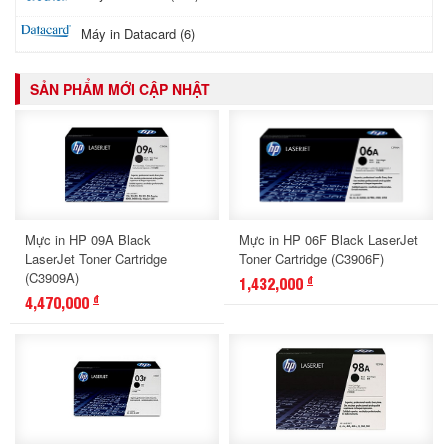
Máy in Datacard (6)
SẢN PHẨM MỚI CẬP NHẬT
Mực in HP 09A Black
Mực in HP 06F Black LaserJet
LaserJet Toner Cartridge
Toner Cartridge (C3906F)
(C3909A)
1,432,000
đ
4,470,000
đ