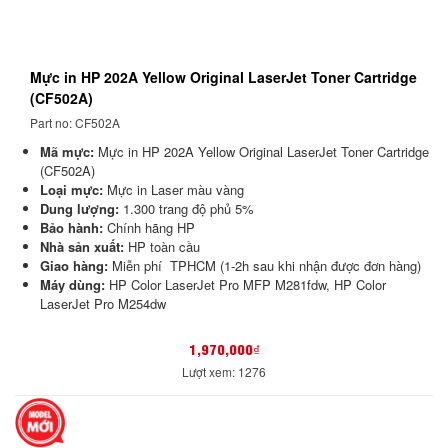
Mực in HP 202A Yellow Original LaserJet Toner Cartridge
(CF502A)
Part no: CF502A
Mã mực:
Mực in HP 202A Yellow Original LaserJet Toner Cartridge
(CF502A)
Loại mực:
Mực in Laser màu vàng
Dung lượng:
1.300 trang độ phủ 5%
Bảo hành:
Chính hãng HP
Nhà sản xuất:
HP toàn cầu
Giao hàng:
Miễn phí TPHCM (1-2h sau khi nhận được đơn hàng)
Máy dùng:
HP Color LaserJet Pro MFP M281fdw, HP Color
LaserJet Pro M254dw
1,970,000₫
Lượt xem: 1276