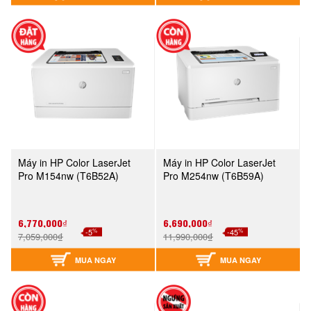
Máy in HP Color LaserJet
Máy in HP Color LaserJet
Pro M154nw (T6B52A)
Pro M254nw (T6B59A)
6,770,000₫
6,690,000₫
%
%
-5
-45
7,059,000₫
11,990,000₫
MUA NGAY
MUA NGAY