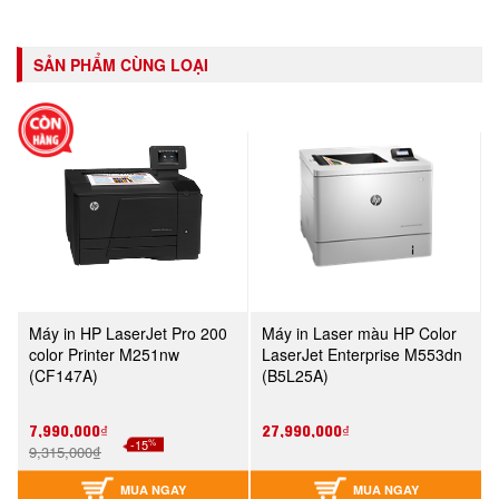
SẢN PHẨM CÙNG LOẠI
Máy in HP LaserJet Pro 200
Máy in Laser màu HP Color
color Printer M251nw
LaserJet Enterprise M553dn
(CF147A)
(B5L25A)
7,990,000₫
27,990,000₫
%
-15
9,315,000₫
MUA NGAY
MUA NGAY