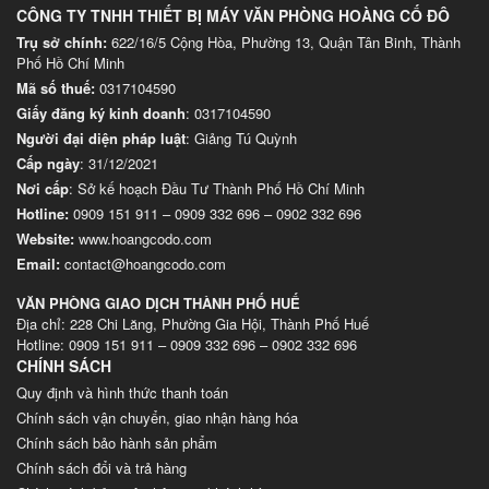
CÔNG TY TNHH THIẾT BỊ MÁY VĂN PHÒNG HOÀNG CỐ ĐÔ
Trụ sở chính:
622/16/5 Cộng Hòa, Phường 13, Quận Tân Binh, Thành
Phố Hồ Chí Minh
Mã số thuế:
0317104590
Giấy đăng ký kinh doanh
: 0317104590
Người đại diện pháp luật
: Giảng Tú Quỳnh
Cấp ngày
: 31/12/2021
Nơi cấp
: Sở kế hoạch Đầu Tư Thành Phố Hồ Chí Minh
Hotline:
0909 151 911
–
0909 332 696
–
0902 332 696
Website
:
www.hoangcodo.com
Email:
contact@hoangcodo.com
VĂN PHÒNG GIAO DỊCH THÀNH PHỐ HUẾ
Địa chỉ: 228 Chi Lăng, Phường Gia Hội, Thành Phố Huế
Hotline: 0909 151 911 – 0909 332 696 – 0902 332 696
CHÍNH SÁCH
Quy định và hình thức thanh toán
Chính sách vận chuyển, giao nhận hàng hóa
Chính sách bảo hành sản phẩm
Chính sách đổi và trả hàng