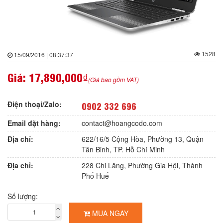
1528
15/09/2016 | 08:37:37
Giá:
17,890,000₫
(Giá bao gồm VAT)
Điện thoại/Zalo:
0902 332 696
Email đặt hàng:
contact@hoangcodo.com
Địa chỉ:
622/16/5 Cộng Hòa, Phường 13, Quận
Tân Binh, TP. Hồ Chí Minh
Địa chỉ:
228 Chi Lăng, Phường Gia Hội, Thành
Phố Huế
Số lượng:
MUA NGAY