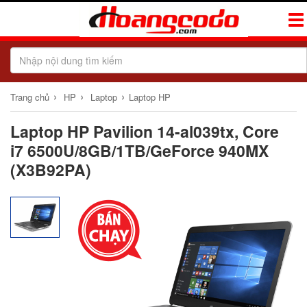
Tog
Navi
›
›
›
Trang chủ
HP
Laptop
Laptop HP
Laptop HP Pavilion 14-al039tx, Core
i7 6500U/8GB/1TB/GeForce 940MX
(X3B92PA)