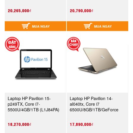
20,265,000₫
20,790,000₫
MUA NGAY
MUA NGAY
Laptop HP Pavilion 15-
Laptop HP Pavilion 14-
p249TX, Core i7-
al040tx, Core i7
5500U/4GB/1TB (L1J84PA)
6500U/8GB/1TB/GeForce
940MX (X3B93PA)
18,270,000₫
17,890,000₫