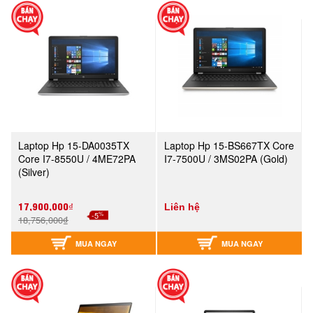
Laptop Hp 15-DA0035TX
Laptop Hp 15-BS667TX Core
Core I7-8550U / 4ME72PA
I7-7500U / 3MS02PA (Gold)
(Silver)
17,900,000₫
Liên hệ
%
-5
18,756,000₫
MUA NGAY
MUA NGAY