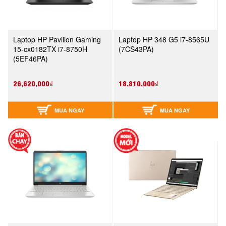
Laptop HP Pavilion Gaming
Laptop HP 348 G5 i7-8565U
15-cx0182TX i7-8750H
(7CS43PA)
(5EF46PA)
26,620,000₫
18,810,000₫
MUA NGAY
MUA NGAY