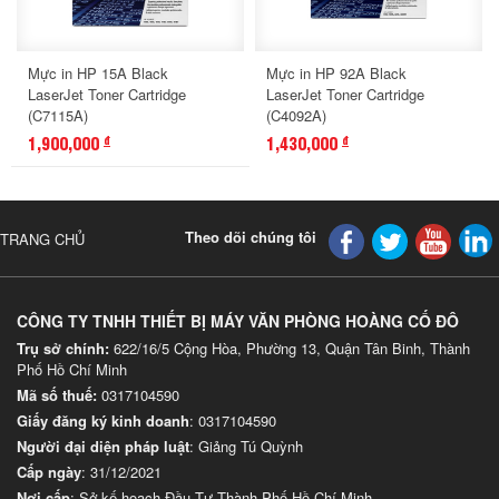
Mực in HP 15A Black
Mực in HP 92A Black
LaserJet Toner Cartridge
LaserJet Toner Cartridge
(C7115A)
(C4092A)
1,900,000
1,430,000
đ
đ
Theo dõi chúng tôi
TRANG CHỦ
CÔNG TY TNHH THIẾT BỊ MÁY VĂN PHÒNG HOÀNG CỐ ĐÔ
Trụ sở chính:
622/16/5 Cộng Hòa, Phường 13, Quận Tân Binh, Thành
Phố Hồ Chí Minh
Mã số thuế:
0317104590
Giấy đăng ký kinh doanh
: 0317104590
Người đại diện pháp luật
: Giảng Tú Quỳnh
Cấp ngày
: 31/12/2021
Nơi cấp
: Sở kế hoạch Đầu Tư Thành Phố Hồ Chí Minh