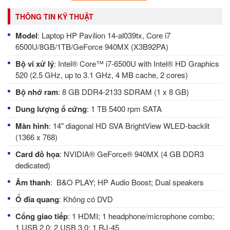
THÔNG TIN KỸ THUẬT
Model
: Laptop HP Pavilion 14-al039tx, Core i7
6500U/8GB/1TB/GeForce 940MX (X3B92PA)
Bộ vi xử lý
: Intel® Core™ i7-6500U with Intel® HD Graphics
520 (2.5 GHz, up to 3.1 GHz, 4 MB cache, 2 cores)
Bộ nhớ ram
: 8 GB DDR4-2133 SDRAM (1 x 8 GB)
Dung lượng ổ cứng
: 1 TB 5400 rpm SATA
Màn hình
: 14" diagonal HD SVA BrightView WLED-backlit
(1366 x 768)
Card đồ họa
: NVIDIA® GeForce® 940MX (4 GB DDR3
dedicated)
Âm thanh
: B&O PLAY; HP Audio Boost; Dual speakers
Ổ đĩa quang
: Không có DVD
Cổng giao tiếp
: 1 HDMI; 1 headphone/microphone combo;
1 USB 2.0; 2 USB 3.0; 1 RJ-45