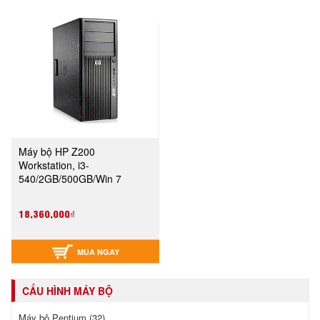
Máy bộ HP Z200
Workstation, i3-
540/2GB/500GB/Win 7
(VA206AV)
18,360,000₫
MUA NGAY
CẤU HÌNH MÁY BỘ
Máy bộ Pentium (32)