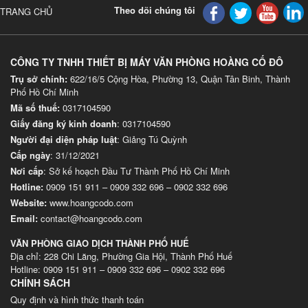
Theo dõi chúng tôi
TRANG CHỦ
CÔNG TY TNHH THIẾT BỊ MÁY VĂN PHÒNG HOÀNG CỐ ĐÔ
Trụ sở chính:
622/16/5 Cộng Hòa, Phường 13, Quận Tân Binh, Thành
Phố Hồ Chí Minh
Mã số thuế:
0317104590
Giấy đăng ký kinh doanh
: 0317104590
Người đại diện pháp luật
: Giảng Tú Quỳnh
Cấp ngày
: 31/12/2021
Nơi cấp
: Sở kế hoạch Đầu Tư Thành Phố Hồ Chí Minh
Hotline:
0909 151 911
–
0909 332 696
–
0902 332 696
Website
:
www.hoangcodo.com
Email:
contact@hoangcodo.com
VĂN PHÒNG GIAO DỊCH THÀNH PHỐ HUẾ
Địa chỉ: 228 Chi Lăng, Phường Gia Hội, Thành Phố Huế
Hotline: 0909 151 911 – 0909 332 696 – 0902 332 696
CHÍNH SÁCH
Quy định và hình thức thanh toán