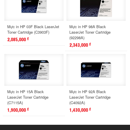
Mực in HP 03F Black LaserJet
Mực in HP 98A Black
Toner Cartridge (C3903F)
LaserJet Toner Cartridge
(92298A)
2,085,000
đ
2,343,000
đ
Mực in HP 15A Black
Mực in HP 92A Black
LaserJet Toner Cartridge
LaserJet Toner Cartridge
(C7115A)
(C4092A)
1,900,000
1,430,000
đ
đ