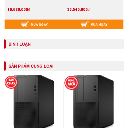
(VA206AV)
(VA206AV)
16,620,000₫
33,540,000₫
MUA NGAY
MUA NGAY
BÌNH LUẬN
SẢN PHẨM CÙNG LOẠI