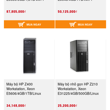
(WD059AV)
(VS933AV)
87,805,000₫
50,125,000₫
MUA NGAY
MUA NGAY
Máy bộ HP Z400
Máy bộ nhỏ gọn HP Z210
Workstation, Xeon
Workstation, Xeon
E5606/4GB/1TB/Linux
E31225/4GB/500GB/Linux
(VS933AV)
(XM857AV)
34,148,000₫
25,200,000₫