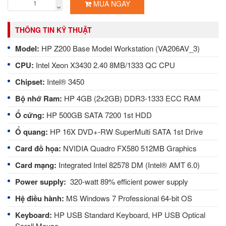
MUA NGAY
THÔNG TIN KỸ THUẬT
Model:
HP Z200 Base Model Workstation (VA206AV_3)
CPU:
Intel Xeon X3430 2.40 8MB/1333 QC CPU
Chipset:
Intel® 3450
Bộ nhớ Ram:
HP 4GB (2x2GB) DDR3-1333 ECC RAM
Ổ cứng:
HP 500GB SATA 7200 1st HDD
Ổ quang:
HP 16X DVD+-RW SuperMulti SATA 1st Drive
Card đồ họa:
NVIDIA Quadro FX580 512MB Graphics
Card mạng:
Integrated Intel 82578 DM (Intel® AMT 6.0)
Power supply:
320-watt 89% efficient power supply
Hệ điều hành:
MS Windows 7 Professional 64-bit OS
Keyboard:
HP USB Standard Keyboard, HP USB Optical
Scroll Mouse