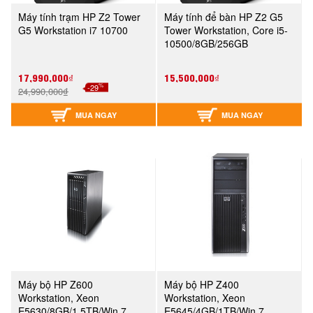
Máy tính trạm HP Z2 Tower
Máy tính để bàn HP Z2 G5
G5 Workstation i7 10700
Tower Workstation, Core i5-
10500/8GB/256GB
SSD/Linux/3Y WTY
17,990,000₫
15,500,000₫
%
-29
24,990,000₫
MUA NGAY
MUA NGAY
Máy bộ HP Z600
Máy bộ HP Z400
Workstation, Xeon
Workstation, Xeon
E5630/8GB/1,5TB/Win 7
E5645/4GB/1TB/Win 7