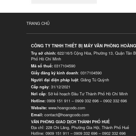
TRANG CHỦ
CÔNG TY TNHH THIẾT BỊ MÁY VĂN PHÒNG HOÀN
Trụ sở chính:
622/16/5 Cộng Hòa, Phường 13, Quận Tân B
Phố Hồ Chí Minh
Mã số thuế:
0317104590
Giấy đăng ký kinh doanh
: 0317104590
Người đại diện pháp luật
: Giảng Tú Quỳnh
Cấp ngày
: 31/12/2021
Nơi cấp
: Sở kế hoạch Đầu Tư Thành Phố Hồ Chí Minh
Hotline:
0909 151 911
–
0909 332 696
–
0902 332 696
Website
:
www.hoangcodo.com
Email:
contact@hoangcodo.com
VĂN PHÒNG GIAO DỊCH THÀNH PHỐ HUẾ
Địa chỉ: 228 Chi Lăng, Phường Gia Hội, Thành Phố Huế
Hotline: 0909 151 911 – 0909 332 696 – 0902 332 696