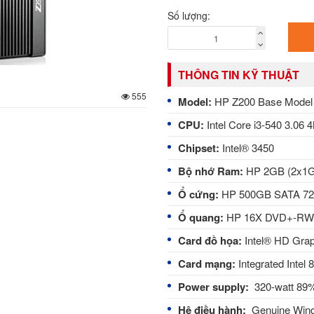
Số lượng:
THÔNG TIN KỸ THUẬT
555
Model:
HP Z200 Base Model 
CPU:
Intel Core i3-540 3.0
Chipset:
Intel® 3450
Bộ nhớ Ram:
HP 2GB (2x1
Ổ cứng:
HP 500GB SATA 72
Ổ quang:
HP 16X DVD+-RW S
Card đồ họa:
Intel® HD Graph
Card mạng:
Integrated Intel
Power supply:
320-watt 89% 
Hệ điều hành:
Genuine Wind