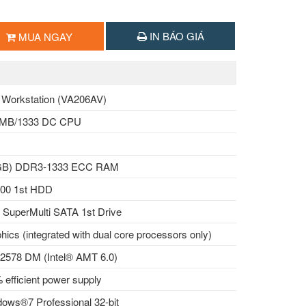
IN BÁO GIÁ
MUA NGAY
Workstation (VA206AV)
6 4MB/1333 DC CPU
GB) DDR3-1333 ECC RAM
00 1st HDD
uperMulti SATA 1st Drive
ics (integrated with dual core processors only)
 82578 DM (Intel® AMT 6.0)
efficient power supply
ows®7 Professional 32-bit