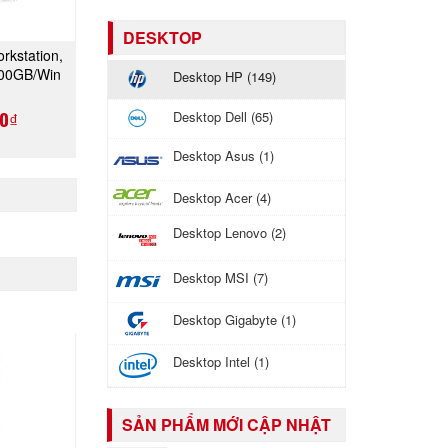
DESKTOP
kstation,
GAY
00GB/Win
Desktop HP (149)
V)
0₫
Desktop Dell (65)
Desktop Asus (1)
Desktop Acer (4)
Desktop Lenovo (2)
Desktop MSI (7)
Desktop Gigabyte (1)
Desktop Intel (1)
SẢN PHẨM MỚI CẬP NHẬT