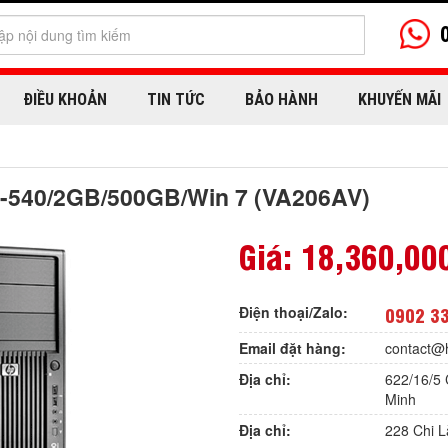
ĐIỀU KHOẢN
TIN TỨC
BẢO HÀNH
KHUYẾN MÃI
i3-540/2GB/500GB/Win 7 (VA206AV)
Giá:
18,360,00
Điện thoại/Zalo:
0902 3
Email đặt hàng:
contact@
Địa chỉ:
622/16/5 
Minh
Địa chỉ:
228 Chi 