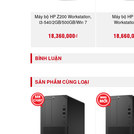
Máy bộ HP Z200 Workstation,
Máy bộ HP
MUA NGAY
MUA 
i3-540/2GB/500GB/Win 7
Workstatio
(VA206AV)
550/2GB/500G
(VA206A
18,360,000₫
18,660,
BÌNH LUẬN
SẢN PHẨM CÙNG LOẠI