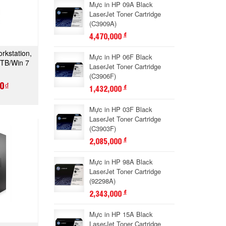
Mực in HP 09A Black
LaserJet Toner Cartridge
(C3909A)
4,470,000
đ
kstation,
Mực in HP 06F Black
GAY
TB/Win 7
LaserJet Toner Cartridge
)
(C3906F)
0₫
1,432,000
đ
Mực in HP 03F Black
LaserJet Toner Cartridge
(C3903F)
2,085,000
đ
Mực in HP 98A Black
LaserJet Toner Cartridge
(92298A)
2,343,000
đ
Mực in HP 15A Black
LaserJet Toner Cartridge