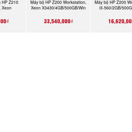
n HP Z210
Máy bộ HP Z200 Workstation,
Máy bộ HP Z200 Wor
NGAY
MUA NGAY
MUA N
, Xeon
Xeon X3430/4GB/500GB/Win
i3-560/2GB/500G
0GB/Linux
7 (VA206AV)
(VA206AV
AV)
000₫
33,540,000₫
16,620,00