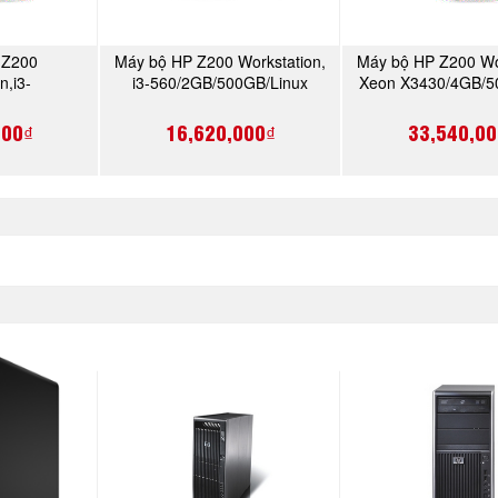
 Z200
Máy bộ HP Z200 Workstation,
Máy bộ HP Z200 Wor
NGAY
MUA NGAY
MUA N
n,i3-
i3-560/2GB/500GB/Linux
Xeon X3430/4GB/5
B/Win 7
(VA206AV)
7 (VA206A
V)
000₫
16,620,000₫
33,540,00