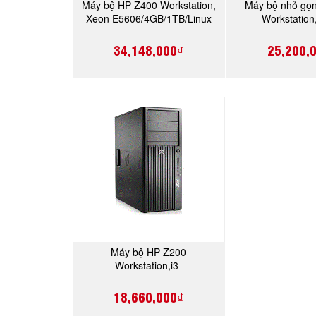
Máy bộ HP Z400 Workstation,
Máy bộ nhỏ gọ
MUA NGAY
MUA 
Xeon E5606/4GB/1TB/Linux
Workstation
(VS933AV)
E31225/4GB/50
(XM857
34,148,000₫
25,200,
Máy bộ HP Z200
MUA NGAY
Workstation,i3-
550/2GB/500GB/Win 7
(VA206AV)
18,660,000₫