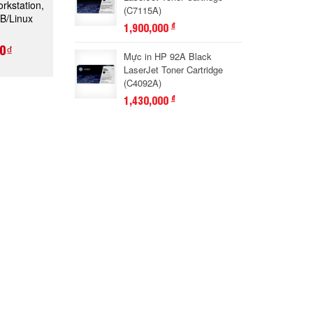
kstation,
(C7115A)
GAY
B/Linux
1,900,000
đ
)
0₫
Mực in HP 92A Black
LaserJet Toner Cartridge
(C4092A)
1,430,000
đ