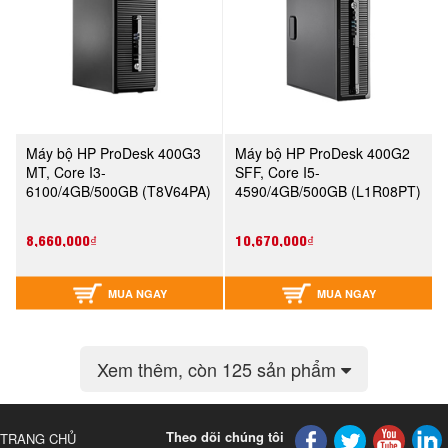
Máy bộ HP ProDesk 400G3
Máy bộ HP ProDesk 400G2
MT, Core I3-
SFF, Core I5-
6100/4GB/500GB (T8V64PA)
4590/4GB/500GB (L1R08PT)
8,660,000₫
10,670,000₫
MUA NGAY
MUA NGAY
Xem thêm
, còn 125 sản phẩm
Theo dõi chúng tôi
TRANG CHỦ