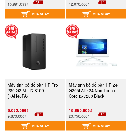
%
%
-23
-4
10,991,099₫
12,070,000₫
MUA NGAY
MUA NGAY
Máy tính bộ để bàn HP Pro
Máy tính bộ để bàn HP 24-
280 G2 MT i3-8100
G205l AiO 24 Non-Touch
(7AH46PA)
Core i5-7200 Black
(Z8F81AA)
9,072,000₫
19,650,000₫
%
%
-9
-6
9,870,000₫
20,756,000₫
MUA NGAY
MUA NGAY