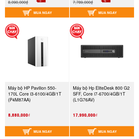
-5
-6
8,090,000₫
7,789,000₫
MUA NGAY
MUA NGAY
Máy bộ HP Pavilion 550-
Máy bộ Hp EliteDesk 800 G2
170L Core i3-6100/4GB/1T
SFF, Core i7-6700/4GB/1T
(P4M87AA)
(L1G76AV)
8,880,000₫
17,990,000₫
MUA NGAY
MUA NGAY