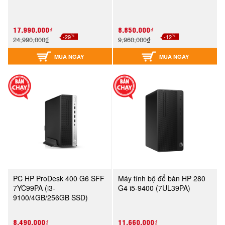
17,990,000₫
8,850,000₫
%
%
-29
-12
24,990,000₫
9,960,000₫
MUA NGAY
MUA NGAY
PC HP ProDesk 400 G6 SFF
Máy tính bộ để bàn HP 280
7YC99PA (i3-
G4 i5-9400 (7UL39PA)
9100/4GB/256GB SSD)
8,490,000₫
11,660,000₫