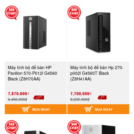
Máy tính bộ để bàn HP
Máy tính bộ để bàn Hp 270-
Pavilion 570-P012l G4560
p002l G4560T Black
Black (Z8H70AA)
(Z8H41AA)
7,870,000₫
7,700,000₫
%
%
-17
-7
9,456,000₫
8,235,000₫
MUA NGAY
MUA NGAY