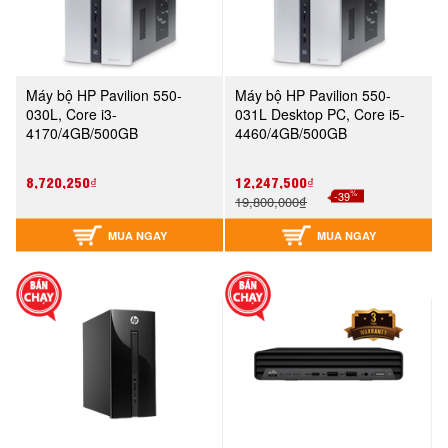
Máy bộ HP Pavilion 550-
Máy bộ HP Pavilion 550-
030L, Core i3-
031L Desktop PC, Core i5-
4170/4GB/500GB
4460/4GB/500GB
(M1R51AA)
(M1R52AA)
8,720,250₫
12,247,500₫
%
-39
19,800,000₫
MUA NGAY
MUA NGAY