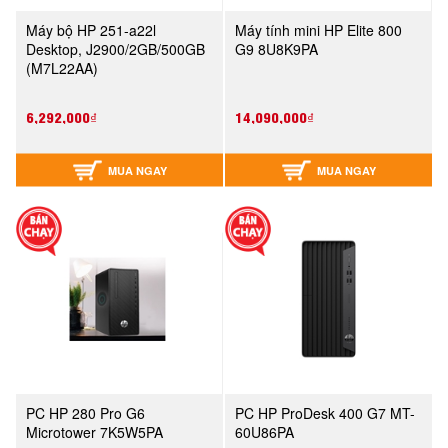
Máy bộ HP 251-a22l
Máy tính mini HP Elite 800
Desktop, J2900/2GB/500GB
G9 8U8K9PA
(M7L22AA)
6,292,000₫
14,090,000₫
MUA NGAY
MUA NGAY
PC HP 280 Pro G6
PC HP ProDesk 400 G7 MT-
Microtower 7K5W5PA
60U86PA