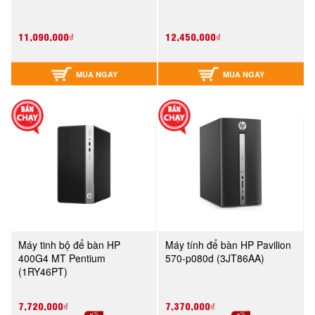
11,090,000₫
12,450,000₫
MUA NGAY
MUA NGAY
Máy tinh bộ để bàn HP
Máy tính để bàn HP Pavilion
400G4 MT Pentium
570-p080d (3JT86AA)
(1RY46PT)
7,720,000₫
7,370,000₫
%
%