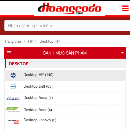
Tog
Navi
›
›
Trang chủ
HP
Desktop HP
DANH MỤC SẢN PHẨM
DESKTOP
Desktop HP (149)
Desktop Dell (65)
Desktop Asus (1)
Desktop Acer (4)
Desktop Lenovo (2)