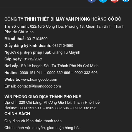
CÔNG TY TNHH THIẾT BỊ MÁY VĂN PHÒNG HOÀNG CỐ ĐÔ
Trụ sở chính:
622/16/5 Cộng Hòa, Phường 13, Quận Tân Binh, Thành
Phố Hồ Chí Minh
Mã số thuế:
0317104590
Giấy đăng ký kinh doanh
: 0317104590
Người đại diện pháp luật
: Giảng Tú Quỳnh
Cấp ngày
: 31/12/2021
Nơi cấp
: Sở kế hoạch Đầu Tư Thành Phố Hồ Chí Minh
Hotline:
0909 151 911
–
0909 332 696
–
0902 332 696
Website
:
www.hoangcodo.com
Email:
contact@hoangcodo.com
VĂN PHÒNG GIAO DỊCH THÀNH PHỐ HUẾ
Địa chỉ: 228 Chi Lăng, Phường Gia Hội, Thành Phố Huế
Hotline: 0909 151 911 – 0909 332 696 – 0902 332 696
CHÍNH SÁCH
Quy định và hình thức thanh toán
Chính sách vận chuyển, giao nhận hàng hóa