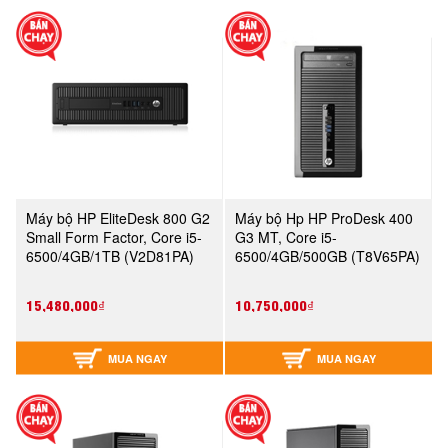
Máy bộ HP EliteDesk 800 G2
Máy bộ Hp HP ProDesk 400
Small Form Factor, Core i5-
G3 MT, Core i5-
6500/4GB/1TB (V2D81PA)
6500/4GB/500GB (T8V65PA)
15,480,000₫
10,750,000₫
MUA NGAY
MUA NGAY