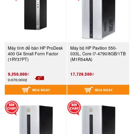
Máy tính để bàn HP ProDesk
Máy bộ HP Pavilion 550-
400 G4 Small Form Factor
033L, Core i7-4790/8GB/1TB
(1RY37PT)
(M1R54AA)
9,250,000₫
17,726,500₫
%
-5
9,678,900₫
MUA NGAY
MUA NGAY